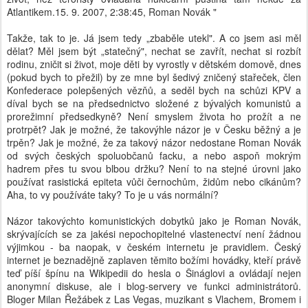
Atlantikem.15. 9. 2007, 2:38:45, Roman Novák "
Takže, tak to je. Já jsem tedy „zbaběle utekl". A co jsem asi měl
dělat? Měl jsem být „statečný", nechat se zavřít, nechat si rozbít
rodinu, zničit si život, moje děti by vyrostly v dětském domově, dnes
(pokud bych to přežil) by ze mne byl šedivý zničený stařeček, člen
Konfederace polepšených vězňů, a seděl bych na schůzi KPV a
díval bych se na předsednictvo složené z bývalých komunistů a
prorežimní předsedkyně? Není smyslem života ho prožít a ne
protrpět? Jak je možné, že takovýhle názor je v Česku běžný a je
trpěn? Jak je možné, že za takový názor nedostane Roman Novák
od svých českých spoluobčanů facku, a nebo aspoň mokrým
hadrem přes tu svou blbou držku? Není to na stejné úrovni jako
používat rasistická epiteta vůči černochům, židům nebo cikánům?
Aha, to vy používáte taky? To je u vás normální?
Názor takovýchto komunistických dobytků jako je Roman Novák,
skrývajících se za jakési nepochopitelné vlastenectví není žádnou
výjimkou - ba naopak, v českém internetu je pravidlem. Český
internet je beznadějně zaplaven těmito božími hovádky, kteří právě
teď píší špínu na Wikipedii do hesla o Šináglovi a ovládají nejen
anonymní diskuse, ale i blog-servery ve funkci administrátorů.
Bloger Milan Řežábek z Las Vegas, muzikant s Vlachem, Bromem i