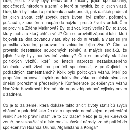
Lidé, jejichž životy byly nenávratně zničeny jejich spoluobčany,
společností, národem a zemí, o které si mysleli, že je jejich vlastí.
Lidé, kteří byli mladí a plní ideálů a schopností, pak dalších padesát
let jejich života, celý zbytek jejich života, byl zničen, pošpiněn,
pošlapán, zneuctěn a nacpán do hajzlu - prostě život v prdeli. Čím
se provinila Zděna Mašínová? Byl to život, který vedla? Byl to život,
který mohla a který chtěla vést? Čím se provinili západní letci, kteří
bojovali za idealizovanou vlast, aby se do ní vrátili, a vlast se jim
pomstila vězením, popravami a zničením jejich životů? Čím se
provinilo desetitisíce soukromých rolníků a malých sedláků, že
jejich životy byly nenávratně zničeny? Čím se provinily statisíce
politických vězňů, kteří po letech naprosto nezaslouženého
kriminálu vedli život na periférii společnosti, v ponižujících a
podřadných zaměstnáních? Kolik bylo politických vězňů, kteří po
propuštění pracovali zbytek produktivního věku na ministerstvu jako
dnešní prorežimní předsedkyně Konfederace polepšených vězňů
Naděžda Kavalírová? Kromě této nepravděpodobné výjimky nevím
o žádném.
Co je to za země, která dokáže takto zničit životy statisíců svých
občanů a pak dělá jako že nic a naprosto nemá zájem o potrestání
viníků? Je to právní stát? Je to civilizace? Nebo je to jen kurevská
země, nezasloužící si místo mezi slušnými národy, země patřící do
společenství Ruanda-Urundi, Afganistanu a Konga?