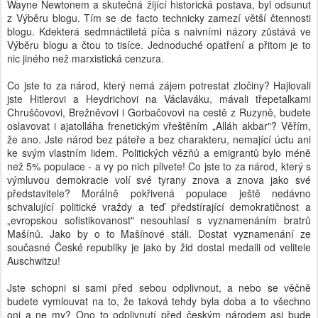
Wayne Newtonem a skutečná žijící historická postava, byl odsunut
z Výběru blogu. Tím se de facto technicky zamezí větší čtennosti
blogu. Kdekterá sedmnáctiletá píča s naivními názory zůstává ve
Výběru blogu a čtou to tisíce. Jednoduché opatření a přitom je to
nic jiného než marxistická cenzura.
Co jste to za národ, který nemá zájem potrestat zločiny? Hajlovali
jste Hitlerovi a Heydrichovi na Václaváku, mávali třepetalkami
Chruščovovi, Brežněvovi i Gorbačovovi na cestě z Ruzyně, budete
oslavovat i ajatolláha frenetickým vřeštěním „Alláh akbar"? Věřím,
že ano. Jste národ bez páteře a bez charakteru, nemající úctu ani
ke svým vlastním lidem. Politických vězňů a emigrantů bylo méně
než 5% populace - a vy po nich plivete! Co jste to za národ, který s
výmluvou demokracie volí své tyrany znova a znova jako své
představitele? Morálně pokřivená populace ještě nedávno
schvalující politické vraždy a teď předstírající demokratičnost a
„evropskou sofistikovanost" nesouhlasí s vyznamenáním bratrů
Mašínů. Jako by o to Mašínové stáli. Dostat vyznamenání ze
současné České republiky je jako by žid dostal medaili od velitele
Auschwitzu!
Jste schopni si sami před sebou odplivnout, a nebo se věčně
budete vymlouvat na to, že taková tehdy byla doba a to všechno
oni a ne my? Ono to odplivnutí před českým národem asi bude