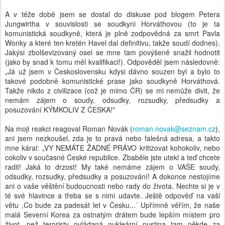
A v téže době jsem se dostal do diskuse pod blogem Petera
Jungwirtha v souvislosti se soudkyni Horváthovou (to je ta
komunistická soudkyně, která je plně zodpovědná za smrt Pavla
Wonky a které ten kretén Havel dal definitivu, takže soudí dodnes).
Jakýsi zbolševizovaný osel se mne tam povýšeně snažil hodnotit
(jako by snad k tomu měl kvalifikaci!). Odpověděl jsem následovně:
„Já už jsem v Československu kdysi dávno souzen byl a bylo to
takové podobně komunistické prase jako soudkyně Horváthová.
Takže nikdo z civilizace (což je mimo ČR) se mi nemůže divit, že
nemám zájem o soudy, odsudky, rozsudky, předsudky a
posuzování KÝMKOLIV Z ČESKA!"
Na moji reakci reagoval Roman Novák (
roman.novak@seznam.cz
),
ani jsem nezkoušel, zda je to pravá nebo falešná adresa, a takto
mne káral: „VY NEMÁTE ŽADNÉ PRÁVO kritizovat kohokoliv, nebo
cokoliv v současné České republice. Zbaběle jste utekl a teď chcete
radit! Jaká to drzost! My také nemáme zájem o VAŠE soudy,
odsudky, rozsudky, předsudky a posuzování! A dokonce nestojíme
ani o vaše věštění budoucnosti nebo rady do života. Nechte si je v
té své hlavince a třeba se s nimi udavte. Ještě odpověď na vaši
větu ,Co bude za padesát let v Česku...´ Upřímně věřím, že naše
malá Severní Korea za ostnatým drátem bude lepším místem pro
život, než teroristy ovládaná nukleární pustina tam někde za