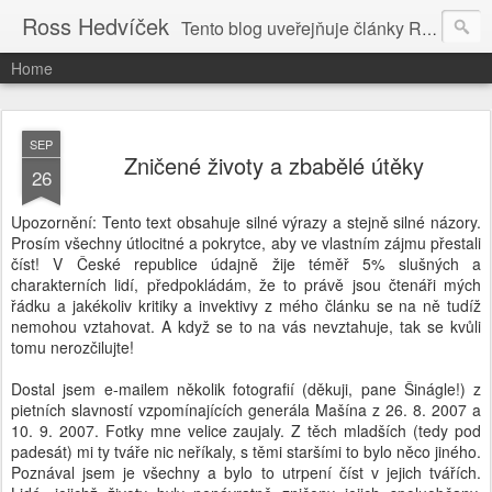
Ross Hedvíček
Tento blog uveřejňuje články Ross Hedvíčka v češtině (pokud budu mit naladu) - s editacni pomoci Ludvika Dedika.
Home
SEP
Zničené životy a zbabělé útěky
26
Upozornění: Tento text obsahuje silné výrazy a stejně silné názory.
Prosím všechny útlocitné a pokrytce, aby ve vlastním zájmu přestali
číst! V České republice údajně žije téměř 5% slušných a
charakterních lidí, předpokládám, že to právě jsou čtenáři mých
řádku a jakékoliv kritiky a invektivy z mého článku se na ně tudíž
nemohou vztahovat. A když se to na vás nevztahuje, tak se kvůli
tomu nerozčilujte!
Dostal jsem e-mailem několik fotografií (děkuji, pane Šinágle!) z
pietních slavností vzpomínajících generála Mašína z 26. 8. 2007 a
10. 9. 2007. Fotky mne velice zaujaly. Z těch mladších (tedy pod
padesát) mi ty tváře nic neříkaly, s těmi staršími to bylo něco jiného.
Poznával jsem je všechny a bylo to utrpení číst v jejich tvářích.