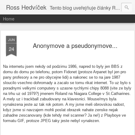
Ross Hedvíček
Tento blog uveřejňuje články Ross Hedvíčka v češtině (pokud budu mit naladu) - s editacni pomoci Ludvika Dedika.
Home
JUN
Anonymove a pseudonymove...
24
Na internetu jsem nekdy od podzimu 1986, napred to byly jen BBS z
domu do domu po telefonu, potom Fidonet (protoze Arpanet byl jen pro
pany profesory a ne pro obycejne lidi) a nakonec se to na jare 1987
sloucilo vsechno dohromady a zacalo se tomu rikat internet. To uz bylo s
poradnymi velkymi computery s uzasne rychlymi chipy 8088 (vite ze byly
na trhu uz od 1979?) jmenem Roland na Niagara College v St.Catharines.
A mely uz i trackball zabudovany na klavesnici. Mouse/mys byla
vynalezena jeste az tak rok potom. A my jsme meli obrovskou radost,
kdyz jsme si navzajem mohli poslat obrazek nahate zenske nejak
zahadne zescanovany (kde tehdy mel scanner? Ja ne!) z Playboye ve
formatu GIF, protoze JPEG taky jeste nebyl vynalezen.