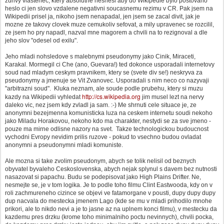
zurivy vlastenec, ktery absolutne nesnesl aby do Wikipedie bylo postovano
heslo ci jen slovo vzdalene negativni soucasnemu rezimu v CR. Pak jsem na
Wikipedii prisel ja, nikoho jsem nenapadal, jen jsem se zacal divit, jak je
mozne ze takovy clovek muze cemukoliv sefovat, a mily upravenec se rozcilil,
ze jsem ho pry napadl, nazval mne magorem a chvili na to rezignoval a dle
jeho slov "odesel od exilu".
Jeho mladi nohsledove s malebnymi pseudonymy jako Cinik, Miraceti,
Karakal. Mormegil ci Che (ano, Guevara!) ted dokonce usporadali internetovy
soud nad mladym ceskym pravnikem, ktery se (svete div se!) neskryva za
pseudonymy a jmenuje se Vit Zvanovec. Usporadali s nim neco co nazyvaji
"arbitrazni soud". Kluka neznam, ale soude podle prubehu, ktery si muzu
http://cs.wikipedia.org
kazdy na Wikipedii vyhledat
jim musel lezt na nervy
daleko vic, nez jsem kdy zvladl ja sam. :-) Me shrnuti cele situace je, ze
anonymni bezejmenna komunisticka luza na ceskem internetu soudi nekoho
jako Miladu Horakovou, nekoho kdo ma charakter, nestydi se za sve jmeno -
pouze ma mirne odlisne nazory na svet. Takze technologickou budoucnost
vychodni Evropy nevidim prilis ruzove - pokud to vsechno budou ovladat
anonymni a pseudonymni mladi komuniste.
Ale mozna si take zvolim pseudonym, abych se tolik nelisil od beznych
obyvatel byvaleho Ceskoslovenska, abych nejak splynul s davem bez nutnosti
nasazovat si papachu. Budu se podepisovat jako High Plains Drifter. Ne,
nesmejte se, je v tom logika. Je to podle toho filmu Clint Eastwooda, kdy on v
roli zachmureneho cizince se objevi ve fatamorgane v pousti, dupy dupy dupy
dup nacvala do mestecka jmenem Lago (kde se mu v mladi prihodilo mnohe
prikori, ale to nikdo nevi a je to jasne az na uplnem konci filmu), v mestecku da
kazdemu pres drzku (krome toho minimalniho poctu nevinnych), chvili pocka,