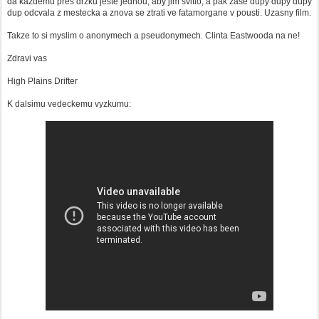
da kazdemu pres drzku jeste jednou, aby jim svitlo, a pak zase dupy dupy dupy
dup odcvala z mestecka a znova se ztrati ve fatamorgane v pousti. Uzasny film.
Takze to si myslim o anonymech a pseudonymech. Clinta Eastwooda na ne!
Zdravi vas
High Plains Drifter
K dalsimu vedeckemu vyzkumu: