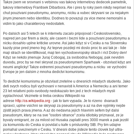
Takze jsem ve srovnani s vetsinou vas takovy internetovy dedecek pametnik,
takovy internetovy Frantisek Dibarbora. Ale i pres ty roky jsem nikdy neprisel na
chut pouzivani pseudonymu, anonymu, nicku a vubec skryvani se za nejakym
jinym jmenem nebo identitou. Dodnes to povazuji za vice mene nemoralni a
vidim to jako charakterovy nedostatek.
Po dalsich asi 5 letech se k internetu zacalo pripojovat i Ceskoslovensko,
napred jen par firem a skoly, ale casem i bezni lide a pouzivani pseudonymu a
nicku dosahlo uplne kriticke urovne. Asi jako kdyz si v Cesku a na Slovensku
kazdy pise pred jmeno Ing. Az teprve pozdeji mi doslo proc to asi tak je - lide
maji strach se identifikovat, maji ten vychodoevropsky strach i rict Dobry den!
Kdyz se nekdo jmenuje Juraj Cobogaj, za svobodna Nebogaj, pak nevidim
duvodu, proc by se mel skryvat za pseudonymem Sparhawk - obzvlast kdyz ani
neumi anglicky! Takze extremni pouzivani pseudonymu a nicku ve vychodni
Evrope je jen dalsim z mnoha dedictvi komunismu.
To dedictvi komunismu je obzvlast zretelne u dnesnich mladych studentu. Jako
deti svych rodicu byli vychovani v nenavisti k Americe a Nemecku a ani temer
23 let relativni polo-svobody nedokazalo ten jed z tech mladych mysli
vyplachnout. Vezmete si treba ceskou Wikipedii na
http://cs.wikipedia.org
adrese
- jak to tam vypada. Je to rizeno dvanacti
spravci, uplne vsichni se skryvaji za pseudonymy a az na dve vyjimky nejde
zjistit jejich prava jmena. A az do nedavna jejich hlavnim sefem byl dalsi
pseudonym, ktery se na sve "osobni strance" zcela idiotsky priznaval, ze je
byvaly emigrant, ze za milost od Husaka zaplatil pres 3000 marek a pak jezdil
za komunistu do Ceska si povidat u kafe s prislusniky StB. Pry tim udajne
pomahal uveznenym v Cesku. V dnesni dobe jisteze tento clovek byl ultra-