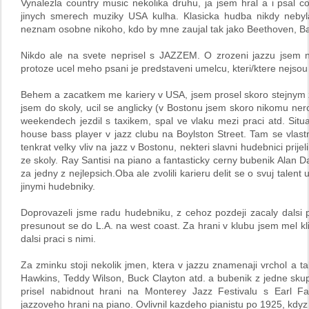
Vynalezla country music nekolika druhu, ja jsem hral a i psal co
jinych smerech muziky USA kulha. Klasicka hudba nikdy nebyla 
neznam osobne nikoho, kdo by mne zaujal tak jako Beethoven, B
Nikdo ale na svete neprisel s JAZZEM. O zrozeni jazzu jsem
protoze ucel meho psani je predstaveni umelcu, kteri/ktere nejsou
Behem a zacatkem me kariery v USA, jsem prosel skoro stejnym ziv
jsem do skoly, ucil se anglicky (v Bostonu jsem skoro nikomu nero
weekendech jezdil s taxikem, spal ve vlaku mezi praci atd. Situ
house bass player v jazz clubu na Boylston Street. Tam se vlast
tenkrat velky vliv na jazz v Bostonu, nekteri slavni hudebnici prijel
ze skoly. Ray Santisi na piano a fantasticky cerny bubenik Alan 
za jedny z nejlepsich.Oba ale zvolili karieru delit se o svuj talen
jinymi hudebniky.
Doprovazeli jsme radu hudebniku, z cehoz pozdeji zacaly dalsi 
presunout se do L.A. na west coast. Za hrani v klubu jsem mel kli
dalsi praci s nimi.
Za zminku stoji nekolik jmen, ktera v jazzu znamenaji vrchol a t
Hawkins, Teddy Wilson, Buck Clayton atd. a bubenik z jedne skupi
prisel nabidnout hrani na Monterey Jazz Festivalu s Earl F
jazzoveho hrani na piano. Ovlivnil kazdeho pianistu po 1925, kdy