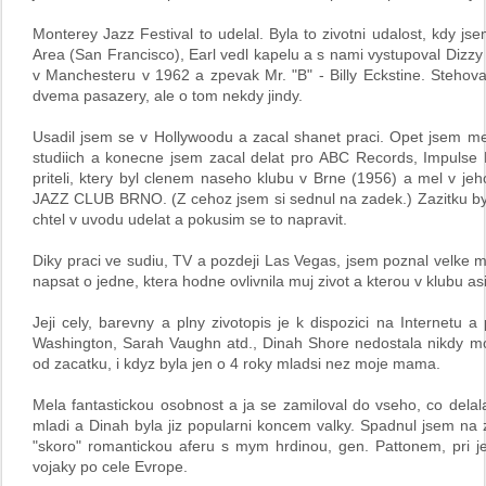
Monterey Jazz Festival to udelal. Byla to zivotni udalost, kdy js
Area (San Francisco), Earl vedl kapelu a s nami vystupoval Dizzy
v Manchesteru v 1962 a zpevak Mr. "B" - Billy Eckstine. Stehova
dvema pasazery, ale o tom nekdy jindy.
Usadil jsem se v Hollywoodu a zacal shanet praci. Opet jsem me
studiich a konecne jsem zacal delat pro ABC Records, Impulse L
priteli, ktery byl clenem naseho klubu v Brne (1956) a mel v jeh
JAZZ CLUB BRNO. (Z cehoz jsem si sednul na zadek.) Zazitku by
chtel v uvodu udelat a pokusim se to napravit.
Diky praci ve sudiu, TV a pozdeji Las Vegas, jsem poznal velke
napsat o jedne, ktera hodne ovlivnila muj zivot a kterou v klubu
Jeji cely, barevny a plny zivotopis je k dispozici na Internetu a
Washington, Sarah Vaughn atd., Dinah Shore nedostala nikdy mo
od zacatku, i kdyz byla jen o 4 roky mladsi nez moje mama.
Mela fantastickou osobnost a ja se zamiloval do vseho, co delala
mladi a Dinah byla jiz popularni koncem valky. Spadnul jsem na
"skoro" romantickou aferu s mym hrdinou, gen. Pattonem, pri j
vojaky po cele Evrope.