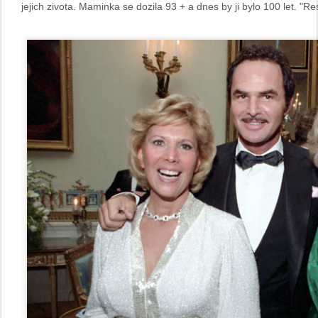
jejich zivota. Maminka se dozila 93 + a dnes by ji bylo 100 let. "R