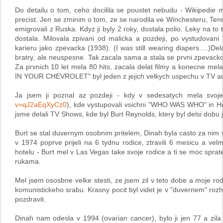
Do detailu o tom, ceho docilila se poustet nebudu - Wikipedie
precist. Jen se zminim o tom, ze se narodila ve Winchesteru, Ten
emigrovali z Ruska. Kdyz ji byly 2 roky, dostala polio. Leky na to
dostala. Milovala zpivani od malicka a pozdeji, po vystudovani V
karieru jako zpevacka (1938). (I was still wearing diapers….)
bratry, ale neuspesne. Tak zacala sama a stala se prvni zpevacko
Za prvnich 10 let mela 80 hits, zacala delat filmy a konecne mel
IN YOUR CHEVROLET" byl jeden z jejich velkych uspechu v TV ad
Ja jsem ji poznal az pozdeji - kdy v sedesatych mela svo
v=qJ2aEqXyCz0
), kde vystupovali vsichni "WHO WAS WHO" in Hol
jsme delali TV Shows, kde byl Burt Reynolds, ktery byl delsi dobu j
Burt se stal duvernym osobnim pritelem, Dinah byla casto za nim 
v 1974 poprve prijeli na 6 tydnu rodice, ztravili 6 mesicu a 
hotelu - Burt mel v Las Vegas take svoje rodice a ti se moc sprat
rukama.
Mel jsem ososbne velke stesti, ze jsem zil v teto dobe a moje ro
komunistickeho srabu. Krasny pocit byl videt je v "duvernem" rozh
pozdravit.
Dinah nam odesla v 1994 (ovarian cancer), bylo ji jen 77 a zil