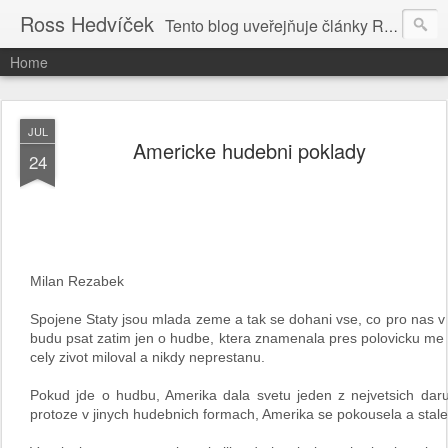
Ross Hedvíček
Tento blog uveřejňuje články Ross Hedvíčka v češtině (pokud budu mit naladu) - s editacni pomoci Ludvika Dedika.
Home
JUL
Americke hudebni poklady
24
Milan Rezabek
Spojene Staty jsou mlada zeme a tak se dohani vse, co pro nas 
budu psat zatim jen o hudbe, ktera znamenala pres polovicku me zi
cely zivot miloval a nikdy neprestanu.
Pokud jde o hudbu, Amerika dala svetu jeden z nejvetsich daru 
protoze v jinych hudebnich formach, Amerika se pokousela a stale