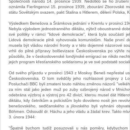
Společnosti národů 14. prosince 1939. Nedotklo se ho zrušení 
oznámila Fierlingerovi 15. prosince 1939, zbourání Zborovské 
státu Sovětským svazem, pakt Stalina s Hitlerem, dělení Polska, K
Výsledkem Benešova a Šrámkova jednání v Kremlu v prosinci 1943
Nebyla výplodem jednostranného diktátu, nýbrž oboustranné dob
své politiky v rámci "lidové demokracie", která byla součástí
Lidová demokracie plně vyhovovala komunistům. Naše první do
musela být vládou národní fronty a v této dojemné názorové sou
vrhli do pilné přípravy bolševizace Československa po výhře n
působilo, že v československé londýnské emigraci se nikdo nechtěl
jejich program křesťanského solidarismu je ve své podstatě socia
Od svého příjezdu v prosinci 1943 z Moskvy Beneš nepřestal us
Československa. O tom svědčily jeho rozhlasové projevy z Lond
Posluchači BBC byli zmateni touto náhlou změnou názorů "velkého"
za ním stál jako jeden muž po zuby ozbrojený národ v Mnichov
odebrána výzbroj a výstroj pro 42 divizí, kterou musel dát Hit
diktátu, kdy četníkům a policistům bylo dovoleno nosit jen revolv
benešovského, sedlčanského a jílovského byli vyhnáni obyva
Böhmen. Odsoudil dr. Háchu a jeho vládu a žádal krev. Takto mlu
3. února 1944:
"Špatně bychom tudíž posuzovali u nás poměry, kdybychom ne