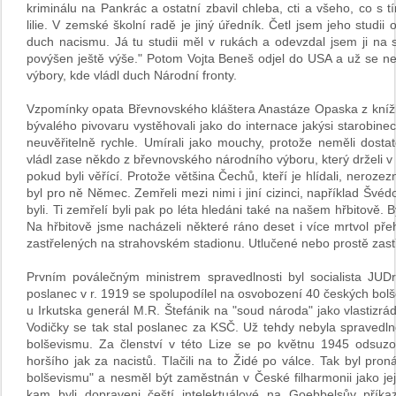
kriminálu na Pankrác a ostatní zbavil chleba, cti a všeho, co s t
lilie. V zemské školní radě je jiný úředník. Četl jsem jeho studi
duch nacismu. Já tu studii měl v rukách a odevzdal jsem ji na s
povýšen ještě výše." Potom Vojta Beneš odjel do USA a už se nev
výbory, kde vládl duch Národní fronty.
Vzpomínky opata Břevnovského kláštera Anastáze Opaska z knížk
bývalého pivovaru vystěhovali jako do internace jakýsi starobinec;
neuvěřitelně rychle. Umírali jako mouchy, protože neměli dosta
vládl zase někdo z břevnovského národního výboru, který drželi v 
pokud byli věřící. Protože většina Čechů, kteří je hlídali, neroze
byl pro ně Němec. Zemřeli mezi nimi i jiní cizinci, například Švé
byli. Ti zemřelí byli pak po léta hledáni také na našem hřbitově. 
Na hřbitově jsme nacházeli některé ráno deset i více mrtvol př
zastřelených na strahovském stadionu. Utlučené nebo prostě zastře
Prvním poválečným ministrem spravedlnosti byl socialista JUDr.
poslanec v r. 1919 se spolupodílel na osvobození 40 českých bolš
u Irkutska generál M.R. Štefánik na "soud národa" jako vlastizrá
Vodičky se tak stal poslanec za KSČ. Už tehdy nebyla spravedlno
bolševismu. Za členství v této Lize se po květnu 1945 odsuz
horšího jak za nacistů. Tlačili na to Židé po válce. Tak byl pron
bolševismu" a nesměl být zaměstnán v České filharmonii jako jej
kam byli dopraveni čeští intelektuálové na Goebbelsův pří