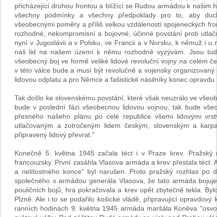
přicházející druhou frontou a blížící se Rudou armádou k našim hr
všechny podmínky a všechny předpoklady pro to, aby ducho
všeobecnými poměry a příliš velkou vzdáleností spojeneckých fr
rozhodné, nekompromisní a bojovné, účinné povstání proti utlačo
nyní v Jugoslávii a v Polsku, ve Francii a v Norsku, k němuž i u
náš lid na našem území k němu rozhodně vyzývám. Jsou tudí
všeobecný boj ve formě veliké lidové revoluční vojny na celém 
v této válce bude a musí být revolučně a vojensky organizovaný
lidovou odplatu a pro Němce a fašistické násilníky konec opravdu k
Tak došlo ke slovenskému povstání, které však neuzrálo ve všeobe
bude v poslední fázi všeobecnou lidovou vojnou, tak bude všeo
přesného našeho plánu po celé republice všemi lidovými vr
utlačovaným a zotročeným lidem českým, slovenským a karpa
připravený lidový převrat."
Konečně 5. května 1945 začala téct i v Praze krev. Pražský r
francouzsky. První zasáhla Vlasova armáda a krev přestala téct. 
a nelítostného konce" byl narušen. Proto pražský rozhlas po
společného s armádou generála Vlasova, že tato armáda bojuje n
pouličních bojů, hra pokračovala a krev opět zbytečně tekla. By
Plzně. Ale i to se podařilo košické vládě, připravující opravdový 
ranních hodinách 9. května 1945 armáda maršála Koněva "osvobo