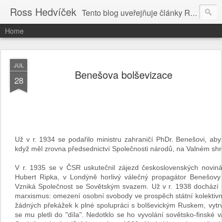
Ross Hedvíček
Tento blog uveřejňuje články Ross Hedvíčka v češtině (pokud budu mit naladu) - s editacni pomoci Ludvika Dedika.
Home
JUL
Benešova bolševizace
28
Už v r. 1934 se podařilo ministru zahraničí PhDr. Benešovi, aby
když měl zrovna předsednictví Společnosti národů, na Valném s
V r. 1935 se v ČSR uskutečnil zájezd československých novin
Hubert Ripka, v Londýně horlivý válečný propagátor Benešovy p
Vzniká Společnost se Sovětským svazem. Už v r. 1938 dochází B
marxismus: omezení osobní svobody ve prospěch státní kolektivní 
žádných překážek k plné spolupráci s bolševickým Ruskem, vytrval
se mu pletli do "díla". Nedotklo se ho vyvolání sovětsko-finské 