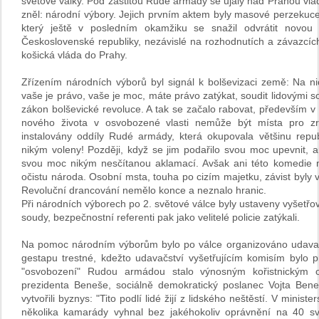
světové války. Pod záštitou Rudé armády se ujaly nad Prahou vlád
zněl: národní výbory. Jejich prvním aktem byly masové perzekuce.
který ještě v posledním okamžiku se snažil odvrátit novou 
Československé republiky, nezávislé na rozhodnutích a závazcích 
košická vláda do Prahy.
Zřízením národních výborů byl signál k bolševizaci země: Na ni
vaše je právo, vaše je moc, máte právo zatýkat, soudit lidovými so
zákon bolševické revoluce. A tak se začalo rabovat, především v 
nového života v osvobozené vlasti nemůže být místa pro zr
instalovány oddíly Rudé armády, která okupovala většinu republ
nikým voleny! Později, když se jim podařilo svou moc upevnit, a
svou moc nikým nesčítanou aklamací. Avšak ani této komedie ne
očistu národa. Osobní msta, touha po cizím majetku, závist byly 
Revoluční drancování nemělo konce a neznalo hranic.
Při národních výborech po 2. světové válce byly ustaveny vyšetřov
soudy, bezpečnostní referenti pak jako velitelé policie zatýkali.
Na pomoc národním výborům bylo po válce organizováno udavačst
gestapu trestné, kdežto udavačství vyšetřujícím komisím bylo 
"osvobození" Rudou armádou stalo výnosným kořistnickým 
prezidenta Beneše, sociálně demokratický poslanec Vojta Beneš,
vytvořili byznys: "Tito podlí lidé žijí z lidského neštěstí. V minis
několika kamarády vyhnal bez jakéhokoliv oprávnění na 40 s