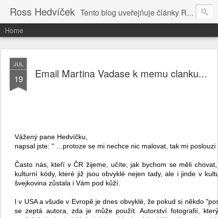
Ross Hedvíček
Tento blog uveřejňuje články Ross Hedvíčka v češtině (pokud budu mit naladu) - s editacni pomoci Ludvika Dedika.
Home
JUL
Email Martina Vadase k memu clanku...
19
Vážený pane Hedvíčku,
napsal jste: " …
protoze se mi nechce nic malovat, tak mi poslouzi par
Často nás, kteří v ČR žijeme, učíte, jak bychom se měli chovat,
kulturní kódy, které již jsou obvyklé nejen tady, ale i jinde v ku
švejkovina zůstala i Vám pod kůží.
I v USA a všude v Evropě je dnes obvyklé, že pokud si někdo "posl
se zeptá autora, zda je může použít. Autorství fotografií, kterým