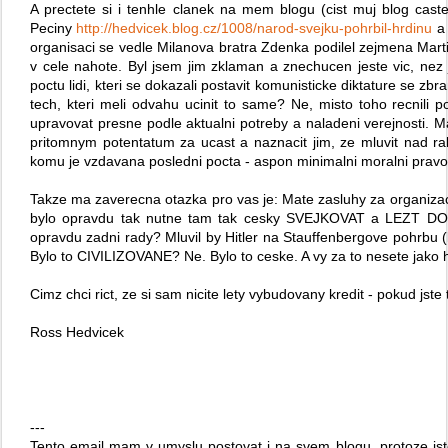
A prectete si i tenhle clanek na mem blogu (cist muj blog cast
Peciny
http://hedvicek.blog.cz/1008/narod-svejku-pohrbil-hrdinu
a 
organisaci se vedle Milanova bratra Zdenka podilel zejmena Mart
v cele nahote. Byl jsem jim zklaman a znechucen jeste vic, nez
poctu lidi, kteri se dokazali postavit komunisticke diktature se z
tech, kteri meli odvahu ucinit to same? Ne, misto toho recnili po
upravovat presne podle aktualni potreby a naladeni verejnosti.
pritomnym potentatum za ucast a naznacit jim, ze mluvit nad ra
komu je vzdavana posledni pocta - aspon minimalni moralni pravo
Takze ma zaverecna otazka pro vas je: Mate zasluhy za organiza
bylo opravdu tak nutne tam tak cesky SVEJKOVAT a LEZT DO R
opravdu zadni rady? Mluvil by Hitler na Stauffenbergove pohrbu 
Bylo to CIVILIZOVANE? Ne. Bylo to ceske. A vy za to nesete jako 
Cimz chci rict, ze si sam nicite lety vybudovany kredit - pokud jste
Ross Hedvicek
---
Tento email mam v umyslu postovat i na svem blogu, protoze jst