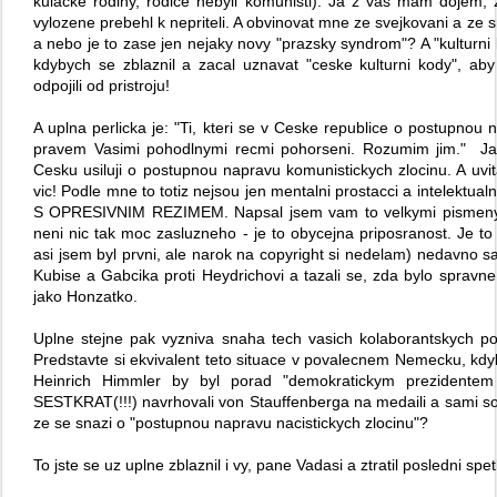
kulacke rodiny, rodice nebyli komunisti). Ja z vas mam dojem,
vylozene prebehl k nepriteli. A obvinovat mne ze svejkovani a ze 
a nebo je to zase jen nejaky novy "prazsky syndrom"? A "kulturni 
kdybych se zblaznil a zacal uznavat "ceske kulturni kody", aby
odpojili od pristroju!
A uplna perlicka je: "Ti, kteri se v Ceske republice o postupnou 
pravem Vasimi pohodlnymi recmi pohorseni. Rozumim jim." Ja
Cesku usiluji o postupnou napravu komunistickych zlocinu. A uvit
vic! Podle mne to totiz nejsou jen mentalni prostacci a intelekt
S OPRESIVNIM REZIMEM. Napsal jsem vam to velkymi pismeny, 
neni nic tak moc zasluzneho - je to obycejna priposranost. Je 
asi jsem byl prvni, ale narok na copyright si nedelam) nedavno s
Kubise a Gabcika proti Heydrichovi a tazali se, zda bylo spravne 
jako Honzatko.
Uplne stejne pak vyzniva snaha tech vasich kolaborantskych
Predstavte si ekvivalent teto situace v povalecnem Nemecku, kdyb
Heinrich Himmler by byl porad "demokratickym prezidentem 
SESTKRAT(!!!) navrhovali von Stauffenberga na medaili a sami sob
ze se snazi o "postupnou napravu nacistickych zlocinu"?
To jste se uz uplne zblaznil i vy, pane Vadasi a ztratil posledni s