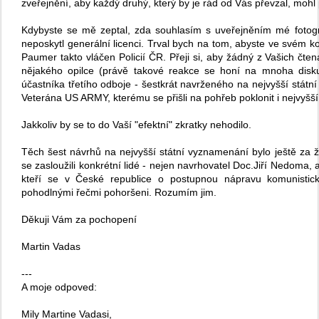
zveřejnění, aby každý druhý, který by je rád od Vás převzal, mohl 
Kdybyste se mě zeptal, zda souhlasím s uveřejněním mé fotog
neposkytl generální licenci. Trval bych na tom, abyste ve svém ko
Paumer takto vláčen Policií ČR. Přeji si, aby žádný z Vašich čte
nějakého opilce (právě takové reakce se honí na mnoha diskus
účastníka třetího odboje - šestkrát navrženého na nejvyšší státn
Veterána US ARMY, kterému se přišli na pohřeb poklonit i nejvyšš
Jakkoliv by se to do Vaší "efektní" zkratky nehodilo.
Těch šest návrhů na nejvyšší státní vyznamenání bylo ještě za
se zasloužili konkrétní lidé - nejen navrhovatel Doc.Jiří Nedoma, al
kteří se v České republice o postupnou nápravu komunistick
pohodlnými řečmi pohoršeni. Rozumím jim.
Děkuji Vám za pochopení
Martin Vadas
---
A moje odpoved:
Mily Martine Vadasi,