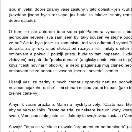
jsou mi velmi dobre znamy vase zasluhy v teto oblasti - jen kvul
(kazdeho jineho bych rozslapal jak hada za takove "snotty re
dobre nalade).
O tom, ze jste autorem toho videa jak Paumera vynaseji z b
jednoduse nevedel. (Ja sam jsem byl taky souzen ve stejne budo
ze ne? Ale to bylo jeste za komunistu, ted vas odtamtud vynasi "
dorazila za ty roky snad stokrat od ruznych lidi - nikdy s inf
omlouvam a pokud ji pouziji priste, bude to tam napsano. I kdy
zlidoveni) asi patri do "public domain" (anglicky umite, vite co to 
kdyz "cesti novinari" okopiruji a nebo plagiarizuji muj clanek neb
omlouvam se za nepouziti vaseho jmena - nevedel jsem to.
Ujistuji vas, ze zadny z mych ctenaru opravdu neni na pochyb
nevlece nejakeho opilce" - mi ctenari nejsou zadni hlupaci (jako t
zrejme ctete vy).
A nyni k vasim urazkam. Mam na mysli tyto vety: "Casto nas, kter
aby se Vam to libilo. Presto se zda, ze nektere kulturni kody, ktere 
svete, Vam jsou stale jeste cizi. Jakoby ta svejkovina zustala i Vam
Auvajs! Tomu se ve skole rikavalo "argumentum ad hominem" (ja