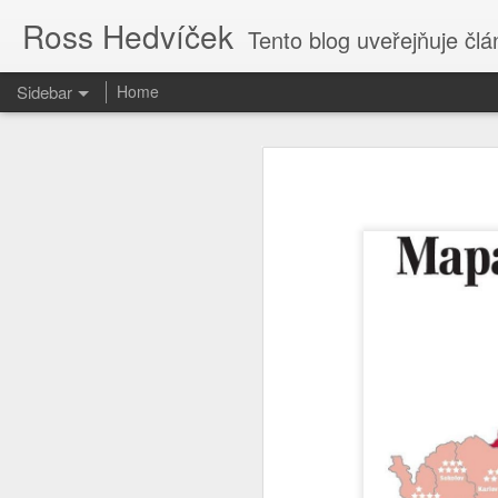
Ross Hedvíček
Tento blog uveřejňuje články
Sidebar
Home
Valentina Těreškova
Proč kvičí Česká Televize ......?
Valentina Těreškova nastoupila do
cely předběžného zadržení si přisvo
O tvůrcích a parazitech
Jakmile kápo přišla z polední pr
holub v české kultuře harasmentu ) 
Tak je to potvrzeno
bezvědomí stolkem přes palici 
vytrénovaného kosmonauta , kterému
když pilotofala Vostok 6.
Cs-magazin.com deaktivován
1
Podle mého názoru Valentina Tereš
The uncertain future
1
generálmajorem ve výslužbě, což sp
od kolébky - tak to nasere, proto
dokonce válku proti Ukrajině vyhraje
Jen fotky.
Ty vole, to se dneska ve světě děj
Nastavte si captions
2