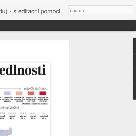
cni pomoci Ludvika Dedika.
 uvedena do
bažant nebo
í sejmula do
ho Svazu a
orbitu Země,
šak je také
u všichni už
 Ruska nebo