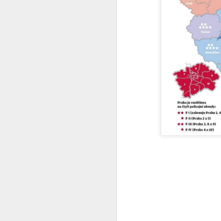
Já to vzdávám
2
Ceska mladez
2
Vaclav Chadima
Vse nejlepsi k 94. narozeninam
I mistr tesař se jednou utne
6
Beze slov
...it is another brick to the wall
Zase se něco hroutí.....
Modra vlajka
1
Smrad z Hradu
1