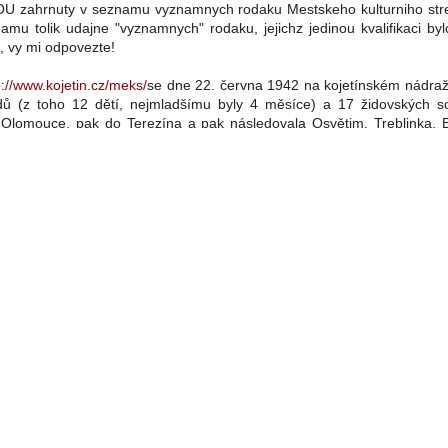
OU zahrnuty v seznamu vyznamnych rodaku Mestskeho kulturniho stre
amu tolik udajne "vyznamnych" rodaku, jejichz jedinou kvalifikaci byl
, vy mi odpovezte!
p://www.kojetin.cz/meks/
se dne 22. června 1942 na kojetínském nádra
idů (z toho 12 dětí, nejmladšímu byly 4 měsíce) a 17 židovských s
Dynamic Views theme. Powered by
Blogger
.
Report Abuse
.
 Olomouce, pak do Terezína a pak následovala Osvětim, Treblinka, B
? Židé přišli do Kojetína v roce 1454 (podle MeKS), synagogu měli 
hřbitov taky, byl tam židovský park, židovská škola, Judengasse
 ulice), každý druhý dům na náměstí byl židovský, poslední pohřeb n
ačátku šedesátých let, než začali rozšiřovat katolický hřbitov na mís
ský a katolický hřbitov zhruba stejné velikosti. Dle mého odhadu nám t
 někdo manipuluje s čísly, anebo vyloženě lže? Roku 1921 (první s
 a 6158 obyvatel. Z toho 6038 Čechů, 33 Němců, 34 židů, 3 jiné ná
 vyznání 5261 katolíků, 27 evangelíků, 219 církve československé, 87 
 konfese. Simon Wiesentha
ngcenter.wiesenthal.org/gallery/pg36/pg8/pg36851.html
- se zdá potvrz
ch vlastní údaje pochází až od československých poválečných úř
ožné? Je to logické? Kam se poděli? Kam šli? Proč neposlali aspoň poh
ske historicke tabu: Kolik vlastne bylo kojetinskych Zidu, nez je koj
dem, co ja vim, nebyl jsem u toho) vyprovodili na vysezminene 
1058? O tom se v Kojetine radsi nemluvi - je to tabu...