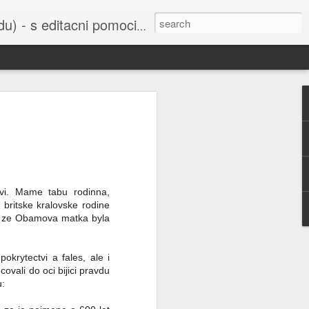
cni pomoci Ludvika Dedika.
 uvedena do
bažant nebo
í sejmula do
ho Svazu a
vi. Mame tabu rodinna,
orbitu Země,
 britske kralovske rodine
m, ze Obamova matka byla
šak je také
u všichni už
 Ruska nebo
krytectvi a fales, ale i
ovali do oci bijici pravdu
u: