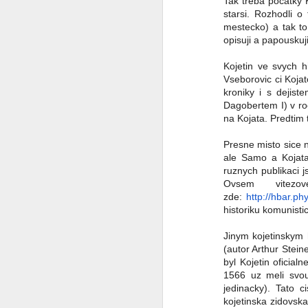
Tak treba pocatky 
starsi. Rozhodli o
Já to vzdávám
2
mestecko) a tak to 
opisuji a papouskuji,
Ceska mladez
2
Kojetin ve svych h
Vseborovic ci Kojat
Vaclav Chadima
kroniky i s dejis
Dagobertem I) v ro
Vse nejlepsi k 94. narozeninam
na Kojata. Predtim
Presne misto sice 
I mistr tesař se jednou utne
6
ale Samo a Kojata 
ruznych publikaci 
Beze slov
Ovsem vitez
zde:
http://hbar.p
...it is another brick to the wall
historiku komunist
Jinym kojetinskym h
Zase se něco hroutí.....
(autor Arthur Steine
byl Kojetin oficial
Modra vlajka
1
1566 uz meli svou
jedinacky). Tato c
Smrad z Hradu
1
kojetinska zidovsk