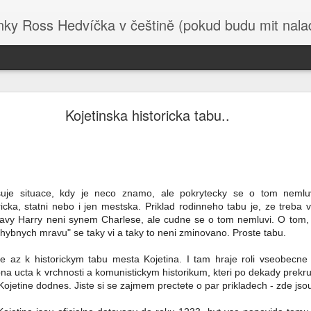
 Ross Hedvíčka v češtině (pokud budu mit naladu) - s edita
Valentina Těreškova
Kojetinska historicka tabu..
 basy. Napřed nechtěla odevzdat medajli hrdiny SSSR a poté co byla
jila postel ženské co tam byla za kápo.
ocházky, nazvala Těreškovou čajkou ( což má ten samý význam jako 
a poručila jí ať táhne pod okno - Těrešková ji za to zmlátila , pak j
, načež se sama korunovala kápem. Jó nasrat hrdinu Sovětské
suje situace, kdy je neco znamo, ale pokrytecky se o tom nemlu
 je navíc 89 let se neoplácí. Navíc čajka, to byl její volací znak z 
icka, statni nebo i jen mestska. Priklad rodinneho tabu je, ze treba v
rzavy Harry neni synem Charlese, ale cudne se o tom nemluvi. O to
kova, ruský Chuck Norris, brzy podepíše kontrakt na účast v SVO. V
hybnych mravu" se taky vi a taky to neni zminovano. Proste tabu.
olu s tím , že byla nespravedlivě odsouzena, protože v Rusku krado
 klidně může velet aviabrigádě a tak otočit poměr sil ve prospěch
 az k historickym tabu mesta Kojetina. I tam hraje roli vseobecne po
.
bna ucta k vrchnosti a komunistickym historikum, kteri po dekady prekruc
 v Kojetine dodnes. Jiste si se zajmem prectete o par prikladech - zde jso
ou věci , kam se na to serou Trump s Netanjahu na Blízkém východě.