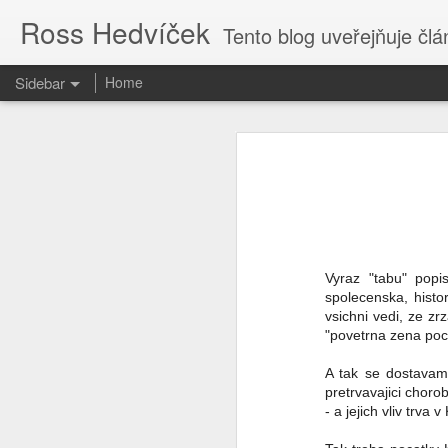
Ross Hedvíček
Tento blog uveřejňuje články
Sidebar
Home
Valentina Těreškova
Proč kvičí Česká Televize ......?
Valentina Těreškova nastoupila do
cely předběžného zadržení si přisvo
O tvůrcích a parazitech
Jakmile kápo přišla z polední pr
holub v české kultuře harasmentu ) 
Tak je to potvrzeno
bezvědomí stolkem přes palici 
Vyraz "tabu" popi
vytrénovaného kosmonauta , kterému
spolecenska, histor
když pilotofala Vostok 6.
Cs-magazin.com deaktivován
1
vsichni vedi, ze z
Podle mého názoru Valentina Tereš
"povetrna zena poc
The uncertain future
1
generálmajorem ve výslužbě, což sp
od kolébky - tak to nasere, proto
A tak se dostavame
dokonce válku proti Ukrajině vyhraje
Jen fotky.
pretrvavajici choro
- a jejich vliv trva
Ty vole, to se dneska ve světě děj
Nastavte si captions
2