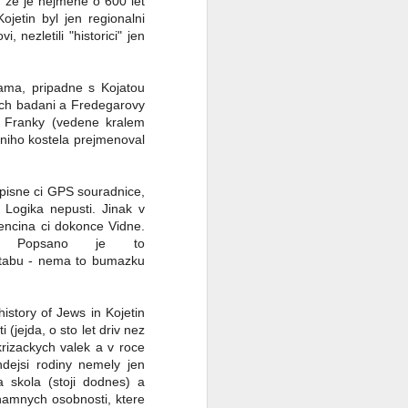
, ze je nejmene o 600 let
ojetin byl jen regionalni
 nezletili "historici" jen
Sama, pripadne s Kojatou
nych badani a Fredegarovy
a Franky (vedene kralem
niho kostela prejmenoval
pisne ci GPS souradnice,
 Logika nepusti. Jinak v
rencina ci dokonce Vidne.
o? Popsano je to
tabu - nema to bumazku
istory of Jews in Kojetin
 (jejda, o sto let driv nez
krizackych valek a v roce
dejsi rodiny nemely jen
a skola (stoji dodnes) a
namnych osobnosti, ktere