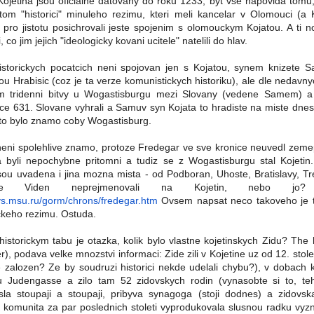
Kojetina jsou oficialne datovany do roku 1233, byt vse napovida tomu
 tom "historici" minuleho rezimu, kteri meli kancelar v Olomouci (a K
pro jistotu posichrovali jeste spojenim s olomouckym Kojatou. A ti novi,
 co jim jejich "ideologicky kovani ucitele" natelili do hlav.
istorickych pocatcich neni spojovan jen s Kojatou, synem knizete 
ou Hrabisic (coz je ta verze komunistickych historiku), ale dle nedav
tem tridenni bitvy u Wogastisburgu mezi Slovany (vedene Samem) 
ce 631. Slovane vyhrali a Samuv syn Kojata to hradiste na miste dnes
 to bylo znamo coby Wogastisburg.
neni spolehlive znamo, protoze Fredegar ve sve kronice neuvedl zeme
byli nepochybne pritomni a tudiz se z Wogastisburgu stal Kojetin.
jsou uvadena i jina mozna mista - od Podboran, Uhoste, Bratislavy, T
ove Viden neprejmenovali na Kojetin, nebo j
hys.msu.ru/gorm/chrons/fredegar.htm
Ovsem napsat neco takoveho je 
ickeho rezimu. Ostuda.
istorickym tabu je otazka, kolik bylo vlastne kojetinskych Zidu? The h
r), podava velke mnozstvi informaci: Zide zili v Kojetine uz od 12. stoleti
ne zalozen? Ze by soudruzi historici nekde udelali chybu?), v dobach 
 Judengasse a zilo tam 52 zidovskych rodin (vynasobte si to, teh
isla stoupaji a stoupaji, pribyva synagoga (stoji dodnes) a zidovsk
a komunita za par poslednich stoleti vyprodukovala slusnou radku vyz