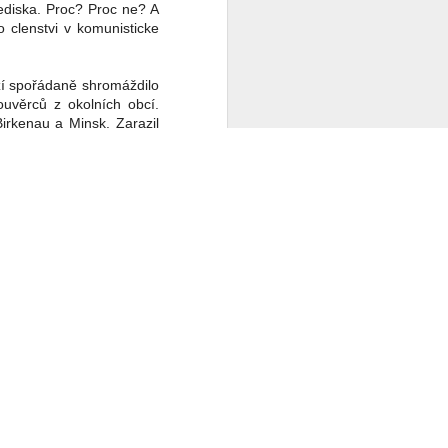
diska. Proc? Proc ne? A
o clenstvi v komunisticke
ží spořádaně shromáždilo
ouvěrců z okolních obcí.
irkenau a Minsk. Zarazil
brzo potom, zachovala se
 (dnešní Husova ulice),
a židovském hřbitově byl
tě bývalého smetiště (jak
u zmizela aspoň tisícovka
čítání po válce) bylo v
rodnosti a 50 cizozemců.
izraelitů, 11 jiné víry a
l Center -
ovat tyto údaje, problém
adu, ehm ehm (opisovani
lednici?
etinsti rodaci (mozna i s
kojetinske nadrazi smer