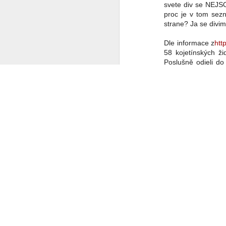
svete div se NEJS
proc je v tom sezn
Co se to děje v Čínĕ ?
strane? Ja se divim
WTF ??? ( Aliexpress ale pořád funguje )
Dle informace z
htt
58 kojetínských ž
Poslušně odjeli do
Měl pravdu
1
mne onen počet: 58
dodnes, židovský 
Velmi povedený článek
Rosengasse (Růžová
1942 a do zhruba z
Vždyť to jde vyřešit jednoduše
2
typické), byl židov
Židů. Zase nám tu
Kojetíně 874 domků
Máme to před očima a nechápeme
Podle náboženského
533 bez
Chceš se učit čínsky ?
1
http://motlc.learni
ovšem je, že jeji
Diagnoza : sebevražda policajtem
nesmyslu). Je to m
To je dalsi kojetin
https://hlidacipes.org/ales-rozehnal-ruska-spolecnost-je-zaostala-predevsim-civilizacne/
dechovkou a pruvo
Osvetim? 58 a nebo 
That is why...