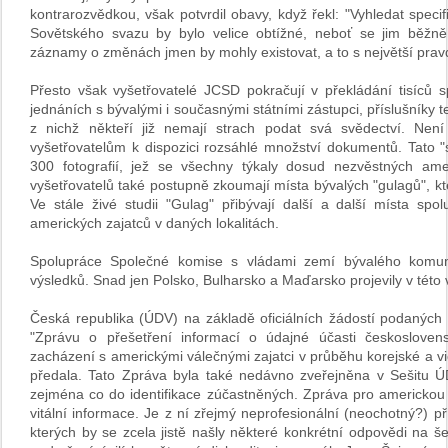
kontrarozvědkou, však potvrdil obavy, když řekl: "Vyhledat spe
Sovětského svazu by bylo velice obtížné, neboť se jim běžně 
záznamy o změnách jmen by mohly existovat, a to s největší pra
Přesto však vyšetřovatelé JCSD pokračují v překládání tisíců spi
jednáních s bývalými i současnými státními zástupci, příslušníky
z nichž někteří již nemají strach podat svá svědectví. Ne
vyšetřovatelům k dispozici rozsáhlé množství dokumentů. Tato 
300 fotografií, jež se všechny týkaly dosud nezvěstných am
vyšetřovatelů také postupně zkoumají místa bývalých "gulagů", kt
Ve stále živé studii "Gulag" přibývají další a další místa sp
amerických zajatců v daných lokalitách.
Spolupráce Společné komise s vládami zemí bývalého komuni
výsledků. Snad jen Polsko, Bulharsko a Maďarsko projevily v této 
Česká republika (ÚDV) na základě oficiálních žádostí podaných
"Zprávu o přešetření informací o údajné účasti českosloven
zacházení s americkými válečnými zajatci v průběhu korejské a vi
předala. Tato Zpráva byla také nedávno zveřejněna v Sešitu Ú
zejména co do identifikace zúčastněných. Zpráva pro americkou 
vitální informace. Je z ní zřejmý neprofesionální (neochotný?) p
kterých by se zcela jistě našly některé konkrétní odpovědi na š