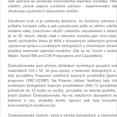
celé operace se postarala komunistická vojenská rozvědka. Hla
zvláštní, přísně utajené rozvědné zařízení - experimentální lab
Jihokorejci využíváni k výzkumným účelům.
Zasvěcení tvrdí, a je svědecky doloženo, že skutečná zvěrstva 
průběhu korejské války a pak pokračovala ještě ve větším měřít
studené války. Zneužívání vězňů i vlastního obyvatelstva k vě
již ve 30. letech, nikoliv však v takovém rozsahu jako tomu bylo
země východního bloku již těžili z dosažených vědeckých pozna
vypracoval zprávu o sovětských biologických a chemických zbraníc
předána americké vojenské rozvědce. Zde se mj. hovoří o testov
Walter, Soviet BW and CW Preparations and Capabilities).
Československo pod přímým dohledem sovětských poradců své o
materiálech CIA z 50. let jsou zprávy o testování biologických
byly prováděny Praporem zvláštních bojových prostředků (jedn
praporem (VBZ-VZVBP). Na Písecku (oblast Sedlčan) byly úče
sovětským biologickým bojovým prostředkem UNA-73 (prostředek 
průměrně do 13 hodin po požití), prováděly se letecké postřik
jiných částech Československa. Na nic netušících obyvatelích se te
bakterie a viry. Výsledky těchto operací pak byly konzul
komunistických konferencích.
Československý výzkum, vývoj a výroba biologických a chemický