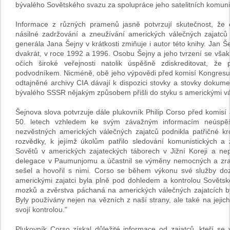
bývalého Sovětského svazu za spolupráce jeho satelitních komuni
Informace z různých pramenů jasně potvrzují skutečnost, že 
násilné zadržování a zneužívání amerických válečných zajatc
generála Jana Šejny v krátkosti zmiňuje i autor této knihy. Jan
dvakrát, v roce 1992 a 1996. Osobu Šejny a jeho tvrzení se vša
očích široké veřejnosti natolik úspěšně zdiskreditovat, ž
podvodníkem. Nicméně, obě jeho výpovědi před komisí Kongresu 
odtajněné archivy CIA dávají k dispozici stovky a stovky dokume
bývalého SSSR nějakým způsobem přišli do styku s americkými vál
Šejnova slova potvrzuje dále plukovník Philip Corso před komisí
50. letech vzhledem ke svým závažným informacím neúspěšn
nezvěstných amerických válečných zajatců podnikla patřičné kr
rozvědky, k jejímž úkolům patřilo sledování komunistických a 
Sovětů v amerických zajateckých táborech v Jižní Koreji a ne
delegace v Paumunjomu a účastnil se výměny nemocných a zran
sešel a hovořil s nimi. Corso se během výkonu své služby doz
americkými zajatci byla plně pod dohledem a kontrolou Sovětsk
mozků a zvěrstva páchaná na amerických válečných zajatcích by
Byly používány nejen na vězních z naší strany, ale také na jejich
svojí kontrolou."
Plukovník Corso získal důležité informace od zajatců, kteří se v