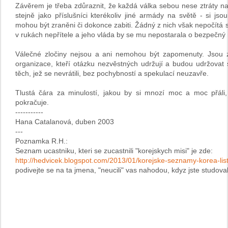
Závěrem je třeba zdůraznit, že každá válka sebou nese ztráty na 
stejně jako příslušníci kterékoliv jiné armády na světě - si jso
mohou být zraněni či dokonce zabiti. Žádný z nich však nepočítá s
v rukách nepřítele a jeho vláda by se mu nepostarala o bezpečn
Válečné zločiny nejsou a ani nemohou být zapomenuty. Jsou zde
organizace, kteří otázku nezvěstných udržují a budou udržovat 
těch, jež se nevrátili, bez pochybností a spekulací neuzavře.
Tlustá čára za minulostí, jakou by si mnozí moc a moc přáli,
pokračuje.
-----------
Hana Catalanová, duben 2003
---
Poznamka R.H.:
Seznam ucastniku, kteri se zucastnili "korejskych misi" je zde:
http://hedvicek.blogspot.com/2013/01/korejske-seznamy-korea-list
podivejte se na ta jmena, "neucili" vas nahodou, kdyz jste studoval