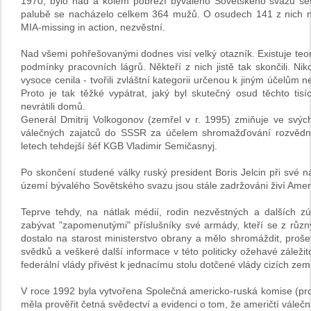
1970, bylo nad a kolem pobřeží bývalého Sovětského svazu sest
palubě se nacházelo celkem 364 mužů. O osudech 141 z nich n
MIA-missing in action, nezvěstní.
Nad všemi pohřešovanými dodnes visí velký otazník. Existuje teor
podmínky pracovních lágrů. Někteří z nich jistě tak skončili. Ni
vysoce cenila - tvořili zvláštní kategorii určenou k jiným účelům 
Proto je tak těžké vypátrat, jaký byl skutečný osud těchto tis
nevrátili domů.
Generál Dmitrij Volkogonov (zemřel v r. 1995) zmiňuje ve sv
válečných zajatců do SSSR za účelem shromažďování rozvědný
letech tehdejší šéf KGB Vladimir Semičasnyj.
Po skončení studené války ruský president Boris Jelcin při své 
území bývalého Sovětského svazu jsou stále zadržováni živí Amer
Teprve tehdy, na nátlak médií, rodin nezvěstných a dalších zú
zabývat "zapomenutými" příslušníky své armády, kteří se z různýc
dostalo na starost ministerstvo obrany a mělo shromáždit, prošet
svědků a veškeré další informace v této politicky ožehavé záležit
federální vlády přivést k jednacímu stolu dotčené vlády cizích z
V roce 1992 byla vytvořena Společná americko-ruská komise (pr
měla prověřit četná svědectví a evidenci o tom, že američtí váleč