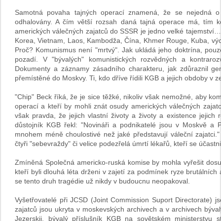
Samotná povaha tajných operací znamená, že se nejedná o 
odhalovány. A čím větší rozsah daná tajná operace má, tím ko
amerických válečných zajatců do SSSR je jedno velké tajemství…
Korea, Vietnam, Laos, Kambodža, Čína, Khmer Rouge, Kuba, vých
Proč? Komunismus není "mrtvý". Jak ukládá jeho doktrína, pouze
pozadí. V "bývalých" komunistických rozvědných a kontraro
Dokumenty a záznamy zásadního charakteru, jak zdůraznil ge
přemístěné do Moskvy. Ti, kdo dříve řídili KGB a jejich obdoby v 
"Chip" Beck říká, že je sice těžké, nikoliv však nemožné, aby komun
operací a kteří by mohli znát osudy amerických válečných zajatců
však pravda, že jejich vlastní životy a životy a existence jejic
důstojník KGB řekl: "Novináři a podnikatelé jsou v Moskvě a P
mnohem méně choulostivé než jaké představují váleční zajatci
čtyři "sebevraždy" či velice podezřelá úmrtí lékařů, kteří se účastn
Zmíněná Společná americko-ruská komise by mohla vyřešit dosud
kteří byli dlouhá léta drženi v zajetí za podmínek ryze brutální
se tento druh tragédie už nikdy v budoucnu neopakoval.
Vyšetřovatelé při JCSD (Joint Commission Suport Directorate) j
zajatců jsou ukryta v moskevských archivech a v archivech býval
Jezerskij, bývalý příslušník KGB na sovětském ministerstvu s