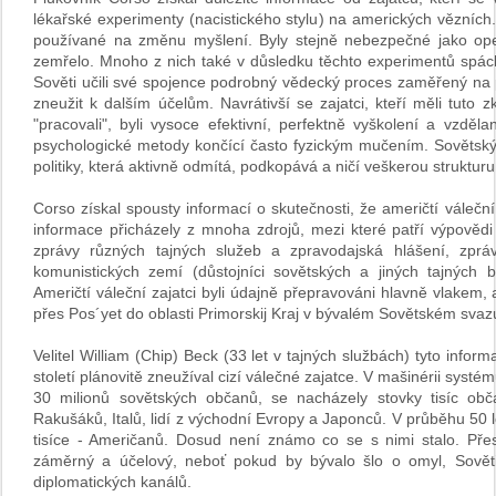
lékařské experimenty (nacistického stylu) na amerických vězních. 
používané na změnu myšlení. Byly stejně nebezpečné jako oper
zemřelo. Mnoho z nich také v důsledku těchto experimentů spác
Sověti učili své spojence podrobný vědecký proces zaměřený na 
zneužit k dalším účelům. Navrátivší se zajatci, kteří měli tuto z
"pracovali", byli vysoce efektivní, perfektně vyškolení a vzděla
psychologické metody končící často fyzickým mučením. Sovětský 
politiky, která aktivně odmítá, podkopává a ničí veškerou strukturu
Corso získal spousty informací o skutečnosti, že američtí váleční
informace přicházely z mnoha zdrojů, mezi které patří výpovědi
zprávy různých tajných služeb a zpravodajská hlášení, zpráv
komunistických zemí (důstojníci sovětských a jiných tajných 
Američtí váleční zajatci byli údajně přepravováni hlavně vlakem,
přes Pos´yet do oblasti Primorskij Kraj v bývalém Sovětském svaz
Velitel William (Chip) Beck (33 let v tajných službách) tyto info
století plánovitě zneužíval cizí válečné zajatce. V mašinérii syst
30 milionů sovětských občanů, se nacházely stovky tisíc ob
Rakušáků, Italů, lidí z východní Evropy a Japonců. V průběhu 50 l
tisíce - Američanů. Dosud není známo co se s nimi stalo. Pře
záměrný a účelový, neboť pokud by bývalo šlo o omyl, Sověti 
diplomatických kanálů.