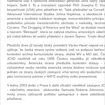
nadměrné úsilí k opětovné diskreditaci generála Jana Šejny (sp
Imperii, Sešit č. 8) a znevážení výpovědí PhD Josepha D. Dou
bezpečnosti (USA) přes pětatřicet let. Také přednášel na Cornell
Advanced International Studies Johna Hopkinse, a všeobecně si 
americké a sovětské nukleární strategie, komunistického principu
politického původu mezinárodního obchodu s narkotiky, terori
Cocaine: The Drugging of America and the West" se dostalo meziná
s názvem "Betrayed", která se zabývá otázkou amerických válečný
jež získal během let svého přátelství s Janem Šejnou. Trvalo dlou
Přestože dnes již bývalý český president Václav Havel napsal na
ujišťuje, že česká strana vyvine veškeré úsilí na podporu šetřen
konkrétní archivy komunistické strany, složek MV a MO atd., Čes
JCSD navštívili od roku 1996 Českou republiku již několikrát
uskutečněny. Americká strana předložila konkrétní dotazy -
zúčastněné osoby neměla americká strana dodnes možnost vyslec
jednání ze strany českých zástupců vrhá temný stín podezření n
jako rovnocenný partner v NATO snažíme světu presentovat.
V lednu 2003 došlo v Praze k další oficiální návštěvě zástupc
- válečného veterána - plukovníka Samuela Roberta Johnsona a d
místy znovu zdůraznili potřebu spolupráce v dané záležitosti
přislíbena…