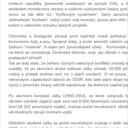
místech republiky (jmenovitě uvedených ve zprávě CIA), a 
dohledem ministerstva obrany a civilními výzkumnými ústavy p
vzoru se tak dělo tzv. "buňkovým systémem", který zaručova
Jednotlivým "buňkám" nebyl znám celý koncept, pouze jeho dílčí 
tušení o celkovém rozsahu daných projektů.
Chemické a biologické zbraně proti nepříteli nutně potřebují
komunismu byly a jsou Spojené státy, a proto američtí váleční za
žádoucí "materiál". A nejen pro zpravodajské účely… Komunisté p
na které se nevztahuje Ženevská dohoda, resp. její článek o repa
podepsání příměří.
Tak se tedy stalo, že během různých válečných konfliktů zmizely be
uvádějí, že po skončení druhé světové války zůstalo 20.000 př
rodiny a přátelé dodnes neví nic o jejich osudech. Ví se pouze
německých zajateckých táborů do SSSR, kde také jejich stopy k
výzvy z americké strany odmítli repatriovat, ba dokonce zapřeli jeji
Po ukončení korejské války (1950-1953), ve které zahynulo 5
oficiální výměně zajatců opět více než 8.000 Američanů nezvěstný
život 58.202 amerických vojáků, zvyšuje počet nezvěstných oficiá
věrohodných zdrojů mnohem vyšší.
Obdobím studené války se počet nezvěstných zvyšuje o další stov