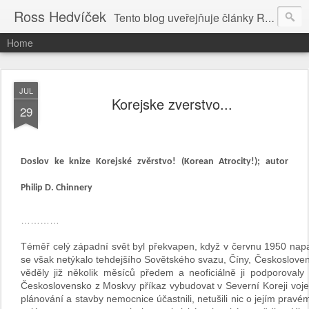
Ross Hedvíček
Tento blog uveřejňuje články Ross Hedvíčka v češtině (pokud budu mit naladu) - s editacni pomoci Ludvika Dedika.
Home
JUL
Korejske zverstvo...
29
Doslov ke knize Korejské zvěrstvo! (Korean Atrocity!); autor
Philip D. Chinnery
…………
Téměř celý západní svět byl překvapen, když v červnu 1950 napa
se však netýkalo tehdejšího Sovětského svazu, Číny, Českoslovens
věděly již několik měsíců předem a neoficiálně ji podporovaly 
Československo z Moskvy příkaz vybudovat v Severní Koreji voje
plánování a stavby nemocnice účastnili, netušili nic o jejím pravé