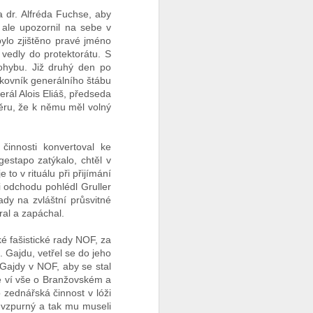
a dr. Alfréda Fuchse, aby
, ale upozornil na sebe v
lo zjištěno pravé jméno
 vedly do protektorátu. S
ohybu. Již druhý den po
lukovník generálního štábu
erál Alois Eliáš, předseda
věru, že k němu měl volný
 činnosti konvertoval ke
estapo zatýkalo, chtěl v
to v rituálu při přijímání
i odchodu pohlédl Gruller
dy na zvláštní průsvitné
ral a zapáchal.
é fašistické rady NOF, za
. Gajdu, vetřel se do jeho
Gajdy v NOF, aby se stal
e ví vše o Branžovském a
o zednářská činnost v lóži
l vzpurný a tak mu museli