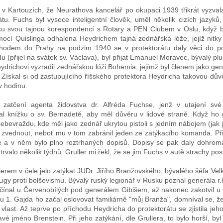
í v Kartouzích, že Neurathova kancelář po okupaci 1939 třikrát vyzval
átu. Fuchs byl vysoce inteligentní člověk, uměl několik cizích jazyků
 svou tajnou korespondencí s Rotary a PEN Clubem v Oslu, když by
mocí Quislinga odhalena Heydrichem tajná zednářská lóže, jejíž nitky
hodem do Prahy na podzim 1940 se v protektorátu daly věci do p
u (přijel na svátek sv. Václava), byl přijat Emanuel Moravec, bývalý p
ydrichovi vyzradil zednářskou lóži Bohemia, jejímž byl členem jako gen
. Získal si od zastupujícího říšského protektora Heydricha takovou dů
v hodinu.
o zatčení agenta židovstva dr. Alfréda Fuchse, jenž v utajení své
al knížku o sv. Bernadetě, aby měl důvěru v lidové straně. Když ho g
bevraždu, kde měl jako zednář ukrytou pistoli s jedním nábojem (jak je 
 ji zvednout, neboť mu v tom zabránil jeden ze zatýkacího komanda. Př
 a v něm bylo plno roztrhaných dopisů. Dopisy se pak daly dohroma
trvalo několik týdnů. Gruller mi řekl, že se jim Fuchs v autě strachy pos
erem v čele jelo zatýkat JUDr. Jiřího Branžovského, bývalého šéfa Velk
Ligy proti bolševismu. Bývalý ruský legionář v Rusku poznal generála r.l
ačínal u Červenobílých pod generálem Gibišem, až nakonec zakotvil u 
 1. Gajda ho začal oslovovat familiárně "můj Branža", domníval se, ž
vlast. Až teprve po příchodu Heydricha do protektorátu se zjistila jeh
é jméno Brenstein. Při jeho zatýkání, dle Grullera, to bylo horší, by