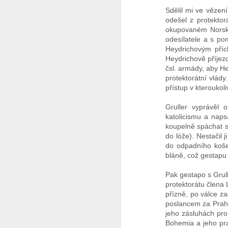
Sdělil mi ve vězen
Já to vzdávám
2
odešel z protektor
okupovaném Norsku
odesílatele a s po
Ceska mladez
2
Heydrichovým příc
Heydrichově příjezd
Vaclav Chadima
čsl. armády, aby He
protektorátní vlády
Vse nejlepsi k 94. narozeninam
přístup v kteroukoli
Gruller vyprávěl 
I mistr tesař se jednou utne
6
katolicismu a naps
koupelně spáchat se
Beze slov
do lóže). Nestačil
do odpadního koše
...it is another brick to the wall
bláně, což gestapu 
Pak gestapo s Grull
Zase se něco hroutí.....
protektorátu člena 
přízně, po válce z
Modra vlajka
1
poslancem za Prahu
jeho zásluhách pro 
Smrad z Hradu
1
Bohemia a jeho prav