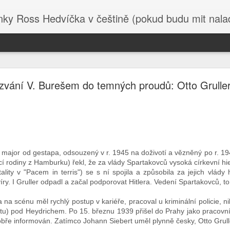
 Ross Hedvíčka v češtině (pokud budu mit naladu) - s edita
Valentina Těreškova
zvání V. Burešem do temných proudů: Otto Grulle
 basy. Napřed nechtěla odevzdat medajli hrdiny SSSR a poté co byla
jila postel ženské co tam byla za kápo.
ocházky, nazvala Těreškovou čajkou ( což má ten samý význam jako 
a poručila jí ať táhne pod okno - Těrešková ji za to zmlátila , pak j
, načež se sama korunovala kápem. Jó nasrat hrdinu Sovětské
 je navíc 89 let se neoplácí. Navíc čajka, to byl její volací znak z 
, major od gestapa, odsouzený v r. 1945 na doživotí a vězněný po r. 19
ící rodiny z Hamburku) řekl, že za vlády Spartakovců vysoká církevní h
kova, ruský Chuck Norris, brzy podepíše kontrakt na účast v SVO. V
ality v "Pacem in terris") se s ní spojila a způsobila za jejich vlády
olu s tím , že byla nespravedlivě odsouzena, protože v Rusku krado
ry. I Gruller odpadl a začal podporovat Hitlera. Vedení Spartakovců, to 
 klidně může velet aviabrigádě a tak otočit poměr sil ve prospěch
.
 na scénu měl rychlý postup v kariéře, pracoval u kriminální policie, nik
stu) pod Heydrichem. Po 15. březnu 1939 přišel do Prahy jako pracovn
ou věci , kam se na to serou Trump s Netanjahu na Blízkém východě.
obře informován. Zatímco Johann Siebert uměl plynně česky, Otto Grul