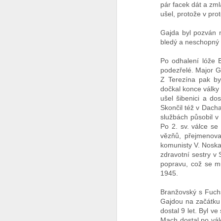
pár facek dát a zml
ušel, protože v pro
Co se to děje v Čínĕ ?
Gajda byl pozván n
WTF ??? ( Aliexpress ale pořád funguje )
bledý a neschopný 
Po odhalení lóže 
Měl pravdu
1
podezřelé. Major G
Z Terezína pak by
Velmi povedený článek
dočkal konce války 
ušel šibenici a do
Vždyť to jde vyřešit jednoduše
2
Skončil též v Dach
službách působil v
Po 2. sv. válce s
Máme to před očima a nechápeme
vězňů, přejmenova
komunisty V. Noska,
Chceš se učit čínsky ?
1
zdravotní sestry v 
popravu, což se mu
Diagnoza : sebevražda policajtem
1945.
Branžovský s Fuchs
https://hlidacipes.org/ales-rozehnal-ruska-spolecnost-je-zaostala-predevsim-civilizacne/
Gajdou na začátku 1
dostal 9 let. Byl 
That is why...
Mach dostal po válc