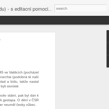
cni pomoci Ludvika Dedika.
r
 uvedena do
bažant nebo
í sejmula do
ho Svazu a
orbitu Země,
45 ve Valdicích (pocházel
ierarchie (podobná té naší
šak je také
 hlad a bídu, takže nastal
u všichni už
byli sionisté.
 Ruska nebo
oliv státní, pak byl dán k
ík gestapa. O dění v ČSR
ler neuměl česky vůbec.