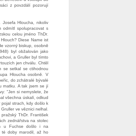
sáci z povzdálí pozorují
 Josefa Hloucha, nikoliv
m odmítl spolupracovat s
uzskou celou jméno ThDr.
t Hlouch? Diese Name ist
de vzorný biskup, osobně
948) byl obžalován jako
chovi, a Gruller byl tímto
ouzích jen chválu. Chtěl
m se setkal se ctihodnou
kupa Hloucha osobně. V
eřic, do zchátralé bývalé
 matku. A tak jsem se jí
vy: "Jen si nemyslete, že
znal všechna úskalí, odkud
 pojal strach, kdy došlo k
Gruller ve věznici nelhal.
p pražský ThDr. František
ách zednářstva na stolec
ch u Fuchse došlo i na
d té doby marodil, až ho