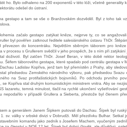
átit ho. Bylo odhaleno na 200 exponentů v této lóži, včetně generality
tektorátu odešel do ústraní.
a gestapo a tam se vše o Branžovském dozvěděl. Byl z toho tak vzatý
slova.
Bohemia začalo gestapo zatýkat kněze, nejprve ty, co se angažoval
ruller byl pověřen zatknout ředitele salesiánského ústavu ThDr. Štěpá
l převezen do koncentráku. Největším sběrným táborem pro kněze
a v procesu s Grullerem svědčil v jeho prospěch, že s ním při zatýkání 
stal doživotí. Byl zatčen ThDr. Josef Beran, v této době rektor teolo
au. Šéfem táborového gestapa, které spadalo pod centrálu gestapa v M
 Dachau Ladislav Kopřiva, jenž tam byl přemístěn z Prahy, aby sledova
e stal předsedou Zemského národního výboru, pak předsedou Svazu o
ného na Svaz protifašistických bojovníků. Po odchodu prvního pová
 se Kopřiva stal druhým komunistickým ministrem vnitra. Aby se nezjist
SS lazaretu, temná minulost, tlačil na rychlé ukončení vyšetřování ges
 nepodařilo v případě Grullera a Sieberta, přestože byl členem př
em a generálem Janem Šípkem putovali do Dachau. Šípek byl ruský l
. sv. války v srbské divizi v Dobrudži. Měl přezdívku Bulhar. Setkal 
ve stavebním komandu jako zedník s Josefem Machem, vyučeným zedník
e za členství v NOF 12 let. Šípek byl dobrý člověk, ale důvěřivý, nale