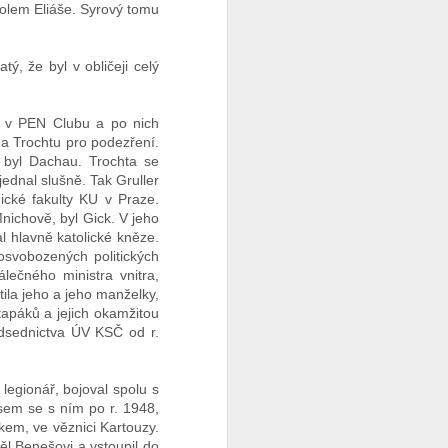
 kolem Eliáše. Syrový tomu
, že byl v obličeji celý
i v PEN Clubu a po nich
na Trochtu pro podezření.
 byl Dachau. Trochta se
jednal slušně. Tak Gruller
gické fakulty KU v Praze.
nichově, byl Gick. V jeho
l hlavně katolické kněze.
svobozených politických
lečného ministra vnitra,
ila jeho a jeho manželky,
tapáků a jejich okamžitou
edsednictva ÚV KSČ od r.
egionář, bojoval spolu s
jsem se s ním po r. 1948,
em, ve věznici Kartouzy.
těl Benešovi a vstoupil do