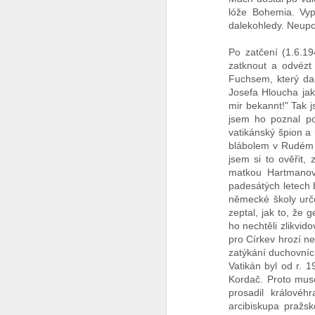
lóže Bohemia. Vypr
dalekohledy. Neupos
Svět v 2026
Po zatčení (1.6.19
Do nového roku s optimismem........
1
zatknout a odvézt 
Fuchsem, který da
Jak to chodí na sociálních sítích ?
Josefa Hloucha jak
mir bekannt!" Tak 
jsem ho poznal po
Ó Kanada
1
vatikánský špion a 
blábolem v Rudém p
Pravda o SSSR ze které tuhne krev
1
jsem si to ověřit,
matkou Hartmanovo
Tip na výlet
padesátých letech b
německé školy urče
zeptal, jak to, že 
Jericho - Last Resort - a teď tohle
1
ho nechtěli zlikvid
pro Církev hrozí ne
Pro ovce co nadávají na Trumpa
zatýkání duchovních
Vatikán byl od r. 
Změnilo se od té doby něco ?
1
Kordač. Proto muse
prosadil králové
arcibiskupa pražs
Země českých snů
4