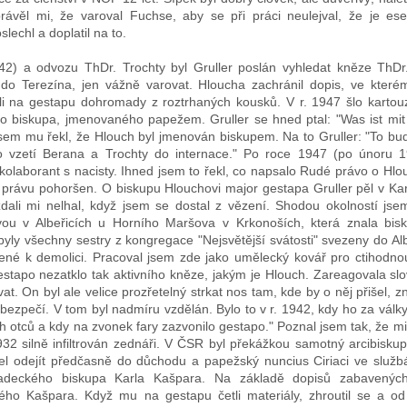
ávěl mi, že varoval Fuchse, aby se při práci neulejval, že je ese
lechl a doplatil na to.
42) a odvozu ThDr. Trochty byl Gruller poslán vyhledat kněze ThDr.
do Terezína, jen vážně varovat. Hloucha zachránil dopis, ve které
li na gestapu dohromady z roztrhaných kousků. V r. 1947 šlo karto
o biskupa, jmenovaného papežem. Gruller se hned ptal: "Was ist mi
Posted
2nd July
by
Luis
jsem mu řekl, že Hlouch byl jmenován biskupem. Na to Gruller: "To bu
 vzetí Berana a Trochty do internace." Po roce 1947 (po únoru 1
kolaborant s nacisty. Ihned jsem to řekl, co napsalo Rudé právo o Hlou
rávu pohoršen. O biskupu Hlouchovi major gestapa Gruller pěl v Kart
0
Add a comment
 zdali mi nelhal, když jsem se dostal z vězení. Shodou okolností jse
u v Albeřicích u Horního Maršova v Krkonoších, která znala bis
yly všechny sestry z kongregace "Nejsvětější svátosti" svezeny do Alb
né k demolici. Pracoval jsem zde jako umělecký kovář pro ctihodnou
gestapo nezatklo tak aktivního kněze, jakým je Hlouch. Zareagovala slo
ovat. On byl ale velice prozřetelný strkat nos tam, kde by o něj přišel, 
bezpečí. V tom byl nadmíru vzdělán. Bylo to v r. 1942, kdy ho za války
 otců a kdy na zvonek fary zazvonilo gestapo." Poznal jsem tak, že mi 
1932 silně infiltrován zednáři. V ČSR byl překážkou samotný arcibisku
l odejít předčasně do důchodu a papežský nuncius Ciriaci ve služb
hradeckého biskupa Karla Kašpara. Na základě dopisů zabavený
kého Kašpara. Když mu na gestapu četli materiály, zhroutil se a o