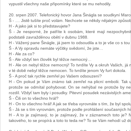
vypustil všechny naše připomínky které se mu nehodily.
20. srpen 2007. Telefonický hovor Jana Šinágla se soudkyní Mar
Š - .... Jistě tušíte proč volám. Nechcete se někdy nějakým způ
H - A jako jak si to představujete?
Š - Je nesporné, že patříte k osobám, které mají nezpochybnit
podstatě zavražděnou obětí v dubnu 1988.
H - Vážený pane Šinágle, já jsem to odsoudila a to je vše co s t
Š - A Vy opravdu nemáte výčitky svědomí, že jste…
H - Ale za co?
Š - Ale vždyť ten člověk byl těžce nemocný…
H - Ale on nebyl těžce nemocný! To tvrdíte Vy a okruh Vašich, já
v té době nebyl těžce nemocen. To tvrdíte jenom Vy furt dokola.
Š - A proč tak rychle zemřel po Vašem odsouzení?
H - On pokud je Vám známo tak zemřel na plicní embolii. Tak um
protože se odmítal pohybovat. On se nehýbal ne protože by nem
rozdíl. Vždyť tam byly i posudky. Pitevní posudek nezávislých ame
Š - Čili on to všechno hrál?
H - On to všechno hrál! A jak se třeba vyrovnáte s tím, že byl sp
Š - Já se s tím vyrovnám, protože podle prohlášení současných hi
H - A to je zajímavý, to je zajímavý, že v záznamech toto je? 
takového, to se propírá a toto to teda ne? To se Vám nehodí už d