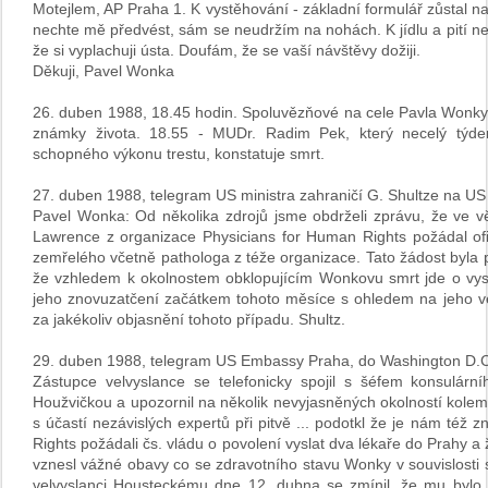
Motejlem, AP Praha 1. K vystěhování - základní formulář zůstal n
nechte mě předvést, sám se neudržím na nohách. K jídlu a pití n
že si vyplachuji ústa. Doufám, že se vaší návštěvy dožiji.
Děkuji, Pavel Wonka
26. duben 1988, 18.45 hodin. Spoluvězňové na cele Pavla Wonky 
známky života. 18.55 - MUDr. Radim Pek, který necelý týde
schopného výkonu trestu, konstatuje smrt.
27. duben 1988, telegram US ministra zahraničí G. Shultze na U
Pavel Wonka: Od několika zdrojů jsme obdrželi zprávu, že ve v
Lawrence z organizace Physicians for Human Rights požádal ofi
zemřelého včetně pathologa z téže organizace. Tato žádost byla
že vzhledem k okolnostem obklopujícím Wonkovu smrt jde o vyso
jeho znovuzatčení začátkem tohoto měsíce s ohledem na jeho vel
za jakékoliv objasnění tohoto případu. Shultz.
29. duben 1988, telegram US Embassy Praha, do Washington D.C
Zástupce velvyslance se telefonicky spojil s šéfem konsulární
Houžvičkou a upozornil na několik nevyjasněných okolností kol
s účastí nezávislých expertů při pitvě ... podotkl že je nám též
Rights požádali čs. vládu o povolení vyslat dva lékaře do Prahy a 
vznesl vážné obavy co se zdravotního stavu Wonky v souvislosti
velvyslanci Housteckému dne 12. dubna se zmínil, že mu bylo 