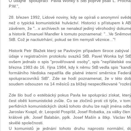
O údajné "spolupráci" Pavla Wonky s StB poprvé psali L. Procház
P.W.",
28. březen 1992, Lidové noviny, kdy se opírali o anonymní svěd
než o typická komunistické hulváctví. Historici s přístupem k
závěrem, že "...v archivech se nenalezl jediný věrohodný dokument
a historik Emanuel Mandler k tomuto poznamenal: "...Ve Sněmovn
StB. Což je nactiutrhání, pokud se tím nemyslí věznice..."!
Historik Petr Blažek který se Pavlovým případem široce zabýva
údaje v registračním protokolu svazků StB. Pavel Wonka byl StB
ovšem jednalo o spis "prověřované osoby", spis "nepřátelské os
března 1983 do 16. října 1984, kdy k němu StB vedla spis "kandid
formálního hlediska nepatřila dle platné interní směrnice Federá
spolupracovníků StB". Zde se hodí poznamenat, že v této do
soudem odsouzen na 14 měsíců za blížeji nespecifikované "rozkrád
Zde šlo buď o estébácký pokus Pavla ke spolupráci získat, kte
čest oběti komunistické zvůle. Co se zločinů proti cti týče, v to
perfidních komunistických útoků tohoto druhu lze najít jména odbo
Jaroslav Kvapil, dr. Leopold Pospíšil, Josef Robatka, za války člen 
králové plk. Josef Balabán, pplk. Josef Mašín a štkp. Václav
skvělé společnosti.
U komunistů je jednání tohoto druhu naprosto normální, do