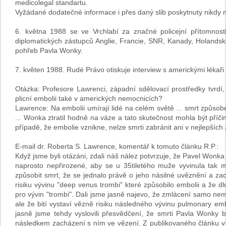
medicolegal standartu.
Vyžádané dodatečné informace i přes daný slib poskytnuty nikdy n
6. května 1988 se ve Vrchlabí za značné policejní přítomnosti
diplomatických zástupců Anglie, Francie, SNR, Kanady, Holandska,
pohřeb Pavla Wonky.
7. květen 1988. Rudé Právo otiskuje interview s americkými lékaři 
Otázka: Profesore Lawrenci, západní sdělovací prostředky tvrd
plicní embolii také v amerických nemocnicích?
Lawrence: Na embolii umírají lidé na celém světě ... smrt způsobe
... Wonka ztratil hodně na váze a tato skutečnost mohla být příč
případě, že embolie vznikne, nelze smrti zabránit ani v nejlepších 
E-mail dr. Roberta S. Lawrence, komentář k tomuto článku R.P.:
Když jsme byli otázáni, zdali náš nález potvrzuje, že Pavel Wonka
naprosto nepřirozené, aby se u 35tiletého muže vyvinula tak 
způsobit smrt, že se jednalo právě o jeho násilné uvěznění a za
risiku vývinu "deep venus trombi" které způsobilo embolii a že
pro vývin "trombi". Dali jsme jasně najevo, že zmlácení samo nem
ale že bití vystaví vězně risiku následného vývinu pulmonary emb
jasně jsme tehdy vyslovili přesvědčení, že smrti Pavla Wonky 
následkem zacházení s ním ve vězení. Z publikovaného článku v