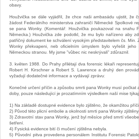
obavy.
Houžvička se dále vyjádřil, že chce naši ambasádu ujistit, že č
žádost Federálního ministerstva zahraničí Německé Spolkové rep
se pana Wonky. (Komentář: Houžvička poukazoval na snahu F
Německa.) Houžvička zde podotkl, že mu bylo nařízeno aby zde 
patřičný dokument ke schválení vysokým představitelem čs. Min. Za
Wonky překvapeni, neb oficielním úmyslem bylo vyřešit jeh
Německou stranou. My jsme "vůbec nic neskrývali" zdůraznil.
3. květen 1988. Do Prahy přilétají dva forensic lékaři represent
Robert H. Kirschner a Robert S. Lawrence a druhý den provádě
vyžadují dodatečné informace a vydávají zprávu:
Konečné určení příčin a způsobu smrti pana Wonky musí počkat 
doby, pouze následující je prozatímním výsledkem naší mise týkaj
1) Na základě dostupné evidence bylo zjištěno, že okamžitou příčin
2) Původ této plicní embolie a okolnosti smrti pana Wonky zjištěny
3) Zdravotní stav pana Wonky, jenž byl měsíce před smrtí všeob
šetření.
4) Fysická evidence bití či mučení zjištěna nebyla.
5) Původní pitva provedena personálem Institutu Forensic Pato