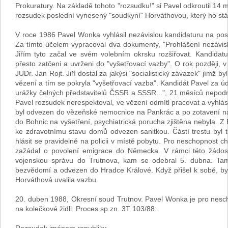
Prokuratury. Na základě tohoto "rozsudku!" si Pavel odkroutil 14
rozsudek poslední vynesený "soudkyní" Horváthovou, který ho stál
V roce 1986 Pavel Wonka vyhlásil nezávislou kandidaturu na p
Za tímto účelem vypracoval dva dokumenty, "Prohlášení nezávis
Jiřím tyto začal ve svém volebním okrsku rozšiřovat. Kandidat
přesto zatčeni a uvrženi do "vyšetřovací vazby". O rok později,
JUDr. Jan Rojt. Jiří dostal za jakýsi "socialistický závazek" jímž
vězení a tím se pokryla "vyšetřovací vazba". Kandidát Pavel za ú
urážky čelných představitelů ČSSR a SSSR...", 21 měsíců nepod
Pavel rozsudek nerespektoval, ve vězení odmítl pracovat a vyhlá
byl odvezen do vězeňské nemocnice na Pankrác a po zotavení na 
do Bohnic na vyšetření, psychiatrická porucha zjištěna nebyla. 
ke zdravotnímu stavu domů odvezen sanitkou. Částí trestu byl t.
hlásit se pravidelně na policii v místě pobytu. Pro neschopnost c
zažádal o povolení emigrace do Německa. V rámci této žádos
vojenskou správu do Trutnova, kam se odebral 5. dubna. Tam 
bezvědomí a odvezen do Hradce Králové. Když přišel k sobě, 
Horváthová uvalila vazbu.
20. duben 1988, Okresní soud Trutnov. Pavel Wonka je pro nesc
na kolečkové židli. Proces sp.zn. 3T 103/88: