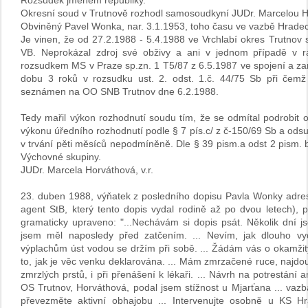
Rozsudek jménem republiky.
Okresní soud v Trutnově rozhodl samosoudkyní JUDr. Marcelou Ho
Obviněný Pavel Wonka, nar. 3.1.1953, toho času ve vazbě Hradec
Je vinen, že od 27.2.1988 - 5.4.1988 ve Vrchlabí okres Trutnov
VB. Neprokázal zdroj své obživy a ani v jednom případě v 
rozsudkem MS v Praze sp.zn. 1 T5/87 z 6.5.1987 ve spojení a z
dobu 3 roků v rozsudku ust. 2. odst. 1.č. 44/75 Sb při čem
seznámen na OO SNB Trutnov dne 6.2.1988.
Tedy mařil výkon rozhodnutí soudu tím, že se odmítal podrobit
výkonu úředního rozhodnutí podle § 7 pís.c/ z č-150/69 Sb a ods
v trvání pěti měsíců nepodmíněně. Dle § 39 pism.a odst 2 pism. b
Výchovné skupiny.
JUDr. Marcela Horváthová, v.r.
23. duben 1988, výňatek z posledního dopisu Pavla Wonky adres
agent StB, který tento dopis vydal rodině až po dvou letech),
gramaticky upraveno: "...Nechávám si dopis psát. Několik dní j
jsem měl naposledy před zatčením. ... Nevím, jak dlouho v
výplachům úst vodou se držím při sobě. ... Žádám vás o okamži
to, jak je věc venku deklarována. ... Mám zmrzačené ruce, najdou
zmrzlých prstů, i při přenášení k lékaři. ... Návrh na potrestán
OS Trutnov, Horváthová, podal jsem stížnost u Mjarťana ... vaz
převezměte aktivní obhajobu ... Intervenujte osobně u KS H