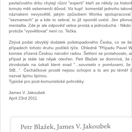
pavlačového drbu chytají různí "experti" kteří se někdy za histor
tomuto měli sebemenší důvod. Viz kupř. komentář jednoho takovéh
náznakem nevysvětlil, jakým způsobem Wonka spolupracoval 
"seznamech" je a kde to sebral, to již opoměl uvést. Jen plivnou
mentalita. Zde je ale odpověď velice prostá a jednoduchá - Nikdo 
protože "vysvětlovat" není co. Tečka.
Zbývá podat obvyklý dodatek polistopadového Česka, co se šet
případech tohoto druhu podíleli týče. Ohledně "Případu Pavel W
komise zřízená Českou národní radou. Šetření se protahovalo, an
případ je stále tak nějak otevřen. Petr Blažek se domnívá, že 
ztroskotalo na úskalí které snad "...souviselo s pomluvami, 
StB...". Čecháčkové prostě nejsou schopni a to ani po téměř čt
nazvat špínu špínou.
Typické pro post-komunistické pohrobky.
James V. Jakoubek
April 23rd 2011