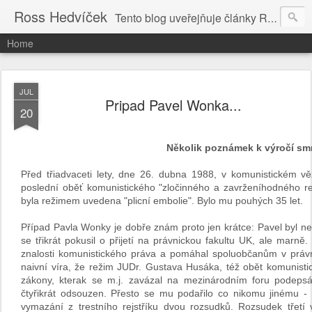
Ross Hedvíček
Tento blog uveřejňuje články Ross Hedvíčka v češtině (pokud budu mit naladu) - s editacni pomoci Ludvika Dedika.
Home
JUL
Pripad Pavel Wonka...
20
Několik poznámek k výročí sm
Před třiadvaceti lety, dne 26. dubna 1988, v komunistickém vě
poslední oběť komunistického "zločinného a zavrženíhodného rež
byla režimem uvedena "plicní embolie". Bylo mu pouhých 35 let.
Případ Pavla Wonky je dobře znám proto jen krátce: Pavel byl ne
se třikrát pokusil o přijetí na právnickou fakultu UK, ale mar
znalosti komunistického práva a pomáhal spoluobčanům v právn
naivní víra, že režim JUDr. Gustava Husáka, též obět komunisti
zákony, kterak se m.j. zavázal na mezinárodním foru podepsá
čtyřikrát odsouzen. Přesto se mu podařilo co nikomu jinému -
vymazání z trestního rejstříku dvou rozsudků. Rozsudek třetí 