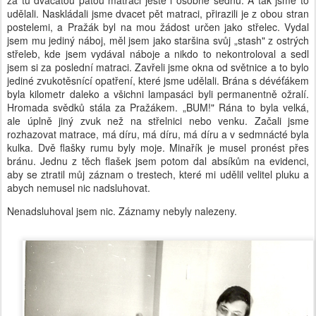
za tu dvacátou pátou matraci ještě i osobně sednu. A tak jsme to
udělali. Naskládali jsme dvacet pět matraci, přirazili je z obou stran
postelemi, a Pražák byl na mou žádost určen jako střelec. Vydal
jsem mu jediný náboj, měl jsem jako staršina svůj „stash" z ostrých
střeleb, kde jsem vydával náboje a nikdo to nekontroloval a sedl
jsem si za poslední matraci. Zavřeli jsme okna od světnice a to bylo
jediné zvukotěsnící opatření, které jsme udělali. Brána s dévéťákem
byla kilometr daleko a všichni lampasáci byli permanentně ožralí.
Hromada svědků stála za Pražákem. „BUM!" Rána to byla velká,
ale úplně jiný zvuk než na střelnici nebo venku. Začali jsme
rozhazovat matrace, má díru, má díru, má díru a v sedmnácté byla
kulka. Dvě flašky rumu byly moje. Minařík je musel pronést přes
bránu. Jednu z těch flašek jsem potom dal absíkům na evidenci,
aby se ztratil můj záznam o trestech, které mi udělil velitel pluku a
abych nemusel nic nadsluhovat.
Nenadsluhoval jsem nic. Záznamy nebyly nalezeny.