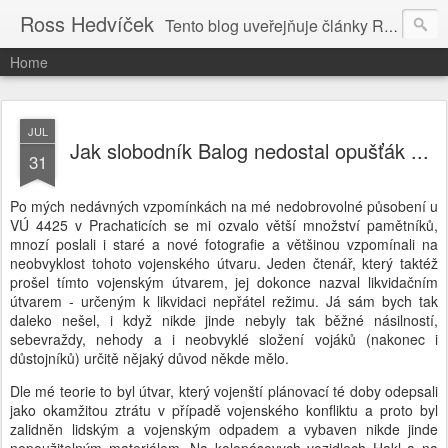
Ross Hedvíček
Tento blog uveřejňuje články Ross Hedvíčka v češtině (pokud budu mit naladu) - s editacni pomoci Ludvika Dedika.
Home
JUL
Jak slobodník Balog nedostal opušťák ...
31
Po mých nedávných vzpomínkách na mé nedobrovolné působení u
VÚ 4425 v Prachaticích se mi ozvalo větší množství pamětníků,
mnozí poslali i staré a nové fotografie a většinou vzpomínali na
neobvyklost tohoto vojenského útvaru. Jeden čtenář, který taktéž
prošel tímto vojenským útvarem, jej dokonce nazval likvidačním
útvarem - určeným k likvidaci nepřátel režimu. Já sám bych tak
daleko nešel, i když nikde jinde nebyly tak běžné násilností,
sebevraždy, nehody a i neobvyklé složení vojáků (nakonec i
důstojníků) určitě nějaký důvod někde mělo.
Dle mé teorie to byl útvar, který vojenští plánovací té doby odepsali
jako okamžitou ztrátu v případě vojenského konfliktu a proto byl
zalidněn lidským a vojenským odpadem a vybaven nikde jinde