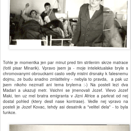
Tohle je momentka jen par minut pred tim strilenim skrze matrace
(fotil pisar Minarik). Vpravo jsem ja - moje intelektualske bryle s
chromovanymi obrouckami casto vedly mistni drsnaky k falesnemu
dojmu, ze budu snadno zmlatitelny - nebyla to pravda, a pak uz
jsem nikoho nezmatl ani tema brylema :-) Na posteli lezi dva
Madari a ukazuji metr. Vsichni se jmenovali Jozef. Vlevo Jozef
Maki, ten uz mel bratra emigranta v Jizni Africe a parkrat od nej
dostal pohled (ktery desil nase kontrase). Vedle nej vpravo na
posteli je Jozef Kovac, tehdy asi desatnik a "velitel dela" - to byla
funkce.