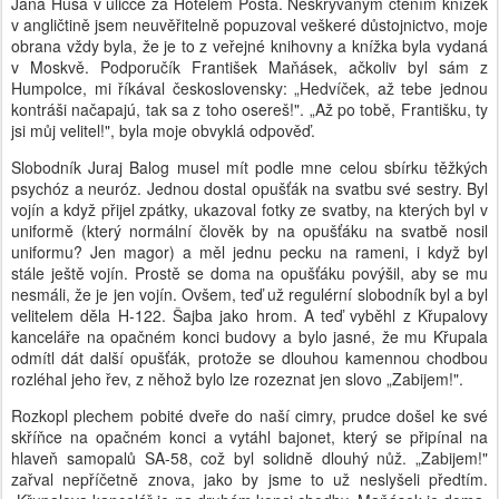
Jana Husa v uličce za Hotelem Pošta. Neskrývaným čtením knížek
v angličtině jsem neuvěřitelně popuzoval veškeré důstojnictvo, moje
obrana vždy byla, že je to z veřejné knihovny a knížka byla vydaná
v Moskvě. Podporučík František Maňásek, ačkoliv byl sám z
Humpolce, mi říkával československy: „Hedvíček, až tebe jednou
kontráši načapajú, tak sa z toho osereš!". „Až po tobě, Františku, ty
jsi můj velitel!", byla moje obvyklá odpověď.
Slobodník Juraj Balog musel mít podle mne celou sbírku těžkých
psychóz a neuróz. Jednou dostal opušťák na svatbu své sestry. Byl
vojín a když přijel zpátky, ukazoval fotky ze svatby, na kterých byl v
uniformě (který normální člověk by na opušťáku na svatbě nosil
uniformu? Jen magor) a měl jednu pecku na rameni, i když byl
stále ještě vojín. Prostě se doma na opušťáku povýšil, aby se mu
nesmáli, že je jen vojín. Ovšem, teď už regulérní slobodník byl a byl
velitelem děla H-122. Šajba jako hrom. A teď vyběhl z Křupalovy
kanceláře na opačném konci budovy a bylo jasné, že mu Křupala
odmítl dát další opušťák, protože se dlouhou kamennou chodbou
rozléhal jeho řev, z něhož bylo lze rozeznat jen slovo „Zabijem!".
Rozkopl plechem pobité dveře do naší cimry, prudce došel ke své
skříňce na opačném konci a vytáhl bajonet, který se připínal na
hlaveň samopalů SA-58, což byl solidně dlouhý nůž. „Zabijem!"
zařval nepříčetně znova, jako by jsme to už neslyšeli předtím.