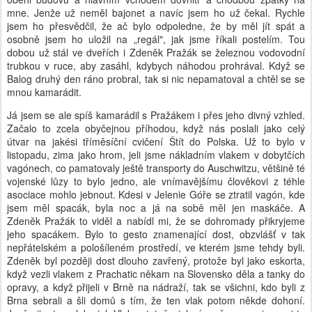
mne. Jenže už neměl bajonet a navíc jsem ho už čekal. Rychle
jsem ho přesvědčil, že ač bylo odpoledne, že by měl jít spát a
osobně jsem ho uložil na „regál", jak jsme říkali postelím. Tou
dobou už stál ve dveřích i Zdeněk Pražák se železnou vodovodní
trubkou v ruce, aby zasáhl, kdybych náhodou prohrával. Když se
Balog druhý den ráno probral, tak si nic nepamatoval a chtěl se se
mnou kamarádit.
Já jsem se ale spíš kamarádil s Pražákem i přes jeho divný vzhled.
Začalo to zcela obyčejnou příhodou, když nás poslali jako celý
útvar na jakési tříměsíční cvičení Štít do Polska. Už to bylo v
listopadu, zima jako hrom, jeli jsme nákladním vlakem v dobytčích
vagónech, co pamatovaly ještě transporty do Auschwitzu, většině té
vojenské lůzy to bylo jedno, ale vnímavějšímu člověkovi z téhle
asociace mohlo jebnout. Kdesi v Jelenie Góře se ztratil vagón, kde
jsem měl spacák, byla noc a já na sobě měl jen maskáče. A
Zdeněk Pražák to viděl a nabídl mi, že se dohromady přikryjeme
jeho spacákem. Bylo to gesto znamenající dost, obzvlášť v tak
nepřátelském a pološíleném prostředí, ve kterém jsme tehdy byli.
Zdeněk byl později dost dlouho zavřený, protože byl jako eskorta,
když vezli vlakem z Prachatic někam na Slovensko děla a tanky do
opravy, a když přijeli v Brně na nádraží, tak se všichni, kdo byli z
Brna sebrali a šli domů s tím, že ten vlak potom někde dohoní.