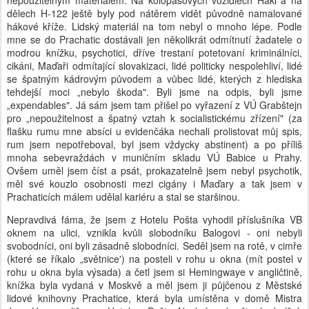
nepoužitelným materiálem. Na kolopásovych vozidlech Hakl a na
dělech H-122 ještě byly pod nátěrem vidět původně namalované
hákové kříže. Lidský materiál na tom nebyl o mnoho lépe. Podle
mne se do Prachatic dostávali jen několikrát odmítnutí žadatele o
modrou knížku, psychotici, dříve trestaní potetovaní kriminálníci,
cikáni, Maďaři odmítající slovakizaci, lidé politicky nespolehliví, lidé
se špatným kádrovým původem a vůbec lidé, kterých z hlediska
tehdejší moci „nebylo škoda". Byli jsme na odpis, byli jsme
„expendables". Já sám jsem tam přišel po vyřazení z VÚ Grabštejn
pro „nepoužitelnost a špatný vztah k socialistickému zřízení" (za
flašku rumu mne absíci u evidenčáka nechali prolistovat můj spis,
rum jsem nepotřeboval, byl jsem vždycky abstinent) a po příliš
mnoha sebevraždách v muničním skladu VÚ Babice u Prahy.
Ovšem uměl jsem číst a psát, prokazatelně jsem nebyl psychotik,
měl své kouzlo osobnosti mezi cigány i Maďary a tak jsem v
Prachaticích málem udělal kariéru a stal se staršinou.
Nepravdivá fáma, že jsem z Hotelu Pošta vyhodil příslušníka VB
oknem na ulici, vznikla kvůli slobodníku Balogovi - oni nebyli
svobodníci, oni byli zásadně slobodníci. Seděl jsem na rotě, v cimře
(které se říkalo „světnice') na posteli v rohu u okna (mít postel v
rohu u okna byla výsada) a četl jsem si Hemingwaye v angličtině,
knížka byla vydaná v Moskvě a měl jsem ji půjčenou z Městské
lidové knihovny Prachatice, která byla umístěna v domě Mistra