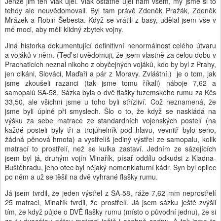
Jenže jim ten vlak ujel. Vlak ostatně ujel nám všem, my jsme si to
tehdy ale neuvědomovali. Byl tam právě Zdeněk Pražák, Zdeněk
Mrázek a Robin Šebesta. Když se vrátili z basy, udělal jsem vše v
mé moci, aby měli klidný zbytek vojny.
Jiná historka dokumentující definitivní nenormálnost celého útvaru
a vojáků v něm. (Teď si uvědomuji, že jsem vlastně za celou dobu v
Prachaticích neznal nikoho z obyčejných vojáků, kdo by byl z Prahy,
jen cikáni, Slováci, Maďaři a pár z Moravy. Zvláštní.) je o tom, jak
jsme zkoušeli razanci (tak jsme tomu říkali) náboje 7,62 a
samopalů SA-58. Sázka byla o dvě flašky tuzemského rumu za Kčs
33,50, ale všichni jsme u toho byli střízliví. Což neznamená, že
jsme byli úplně při smyslech. Šlo o to, že když se naskládá na
výšku za sebe matrace ze standardních vojenských postelí (na
každé posteli byly tři a trojúhelník pod hlavu, vevnitř bylo seno,
žádná pěnová hmota) a vystřelíš jediný výstřel ze samopalu, kolik
matrací to prostřelí, než se kulka zastaví. Jedním ze sázejících
jsem byl já, druhým vojín Minařík, písař oddílu odkudsi z Kladna-
Buštěhradu, jeho otec byl nějaký nomenklaturní kádr. Syn byl opilec
po něm a už se těšil na dvě vyhrané flašky rumu.
Já jsem tvrdil, že jeden výstřel z SA-58, ráže 7,62 mm neprostřelí
25 matraci, Minařík tvrdil, že prostřelí. Já jsem sázku ještě zvýšil
tím, že když půjde o DVĚ flašky rumu (místo o původní jednu), že si