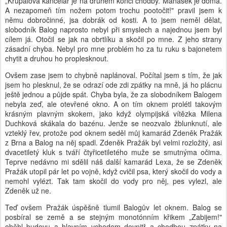
„Křupalova kancelář je na druhém konci chodby. Maňásek je doma.
A nezapomeň tím nožem potom trochu pootočit!" pravil jsem k
němu dobročinné, jsa dobrák od kosti. A to jsem neměl dělat,
slobodník Balog naprosto nebyl při smyslech a najednou jsem byl
cílem já. Otočil se jak na obrtlíku a skočil po mne. Z jeho strany
zásadní chyba. Nebyl pro mne problém ho za tu ruku s bajonetem
chytit a druhou ho proplesknout.
Ovšem zase jsem to chybně naplánoval. Počítal jsem s tím, že jak
jsem ho plesknul, že se odrazí ode zdi zpátky na mně, já ho plácnu
ještě jednou a půjde spát. Chyba byla, že za slobodníkem Balogem
nebyla zeď, ale otevřené okno. A on tím oknem prolétl takovým
krásným plavným skokem, jako když olympijská vítězka Milena
Duchková skákala do bazénu. Jenže se neozvalo žblunknutí, ale
vzteklý řev, protože pod oknem seděl můj kamarád Zdeněk Pražák
z Brna a Balog na něj spadl. Zdeněk Pražák byl velmi rozložitý, asi
dvacetiletý kluk s tváří čtyřicetiletého muže se smutnýma očima.
Teprve nedávno mi sdělil náš další kamarád Lexa, že se Zdeněk
Pražák utopil pár let po vojně, když cvičil psa, který skočil do vody a
nemohl vylézt. Tak tam skočil do vody pro něj, pes vylezl, ale
Zdeněk už ne.
Teď ovšem Pražák úspěšně tlumil Balogův let oknem. Balog se
posbíral se země a se stejným monotónním křikem „Zabijem!"
oběhl budovu a hlavním vchodem dovnitř a chodbou zpátky na