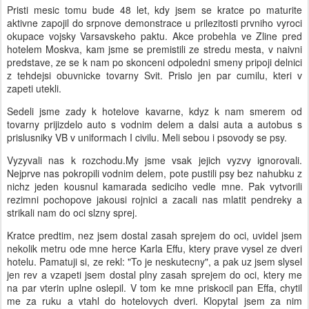
Pristi mesic tomu bude 48 let, kdy jsem se kratce po maturite
aktivne zapojil do srpnove demonstrace u prilezitosti prvniho vyroci
okupace vojsky Varsavskeho paktu. Akce probehla ve Zline pred
hotelem Moskva, kam jsme se premistili ze stredu mesta, v naivni
predstave, ze se k nam po skonceni odpoledni smeny pripoji delnici
z tehdejsi obuvnicke tovarny Svit. Prislo jen par cumilu, kteri v
zapeti utekli.
Sedeli jsme zady k hotelove kavarne, kdyz k nam smerem od
tovarny prijizdelo auto s vodnim delem a dalsi auta a autobus s
prislusniky VB v uniformach I civilu. Meli sebou i psovody se psy.
Vyzyvali nas k rozchodu.My jsme vsak jejich vyzvy ignorovali.
Nejprve nas pokropili vodnim delem, pote pustili psy bez nahubku z
nichz jeden kousnul kamarada sediciho vedle mne. Pak vytvorili
rezimni pochopove jakousi rojnici a zacali nas mlatit pendreky a
strikali nam do oci slzny sprej.
Kratce predtim, nez jsem dostal zasah sprejem do oci, uvidel jsem
nekolik metru ode mne herce Karla Effu, ktery prave vysel ze dveri
hotelu. Pamatuji si, ze rekl: "To je neskutecny", a pak uz jsem slysel
jen rev a vzapeti jsem dostal plny zasah sprejem do oci, ktery me
na par vterin uplne oslepil. V tom ke mne priskocil pan Effa, chytil
me za ruku a vtahl do hotelovych dveri. Klopytal jsem za nim