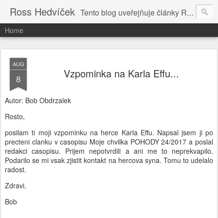
Ross Hedvíček
Tento blog uveřejňuje články Ross Hedvíčka v češtině (pokud budu mit naladu) - s editacni pomoci Ludvika Dedika.
Home
AUG
Vzpominka na Karla Effu...
8
Autor: Bob Obdrzalek
Rosto,
posilam ti moji vzpominku na herce Karla Effu. Napsal jsem ji po
precteni clanku v casopisu Moje chvilka POHODY 24/2017 a poslal
redakci casopisu. Prijem nepotvrdili a ani me to neprekvapilo.
Podarilo se mi vsak zjistit kontakt na hercova syna. Tomu to udelalo
radost.
Zdravi,
Bob