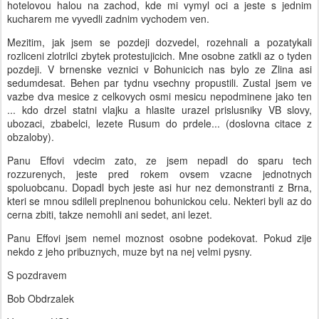
hotelovou halou na zachod, kde mi vymyl oci a jeste s jednim
kucharem me vyvedli zadnim vychodem ven.
Mezitim, jak jsem se pozdeji dozvedel, rozehnali a pozatykali
rozliceni zlotrilci zbytek protestujicich. Mne osobne zatkli az o tyden
pozdeji. V brnenske veznici v Bohunicich nas bylo ze Zlina asi
sedumdesat. Behen par tydnu vsechny propustili. Zustal jsem ve
vazbe dva mesice z celkovych osmi mesicu nepodminene jako ten
... kdo drzel statni vlajku a hlasite urazel prislusniky VB slovy,
ubozaci, zbabelci, lezete Rusum do prdele... (doslovna citace z
obzaloby).
Panu Effovi vdecim zato, ze jsem nepadl do sparu tech
rozzurenych, jeste pred rokem ovsem vzacne jednotnych
spoluobcanu. Dopadl bych jeste asi hur nez demonstranti z Brna,
kteri se mnou sdileli preplnenou bohunickou celu. Nekteri byli az do
cerna zbiti, takze nemohli ani sedet, ani lezet.
Panu Effovi jsem nemel moznost osobne podekovat. Pokud zije
nekdo z jeho pribuznych, muze byt na nej velmi pysny.
S pozdravem
Bob Obdrzalek