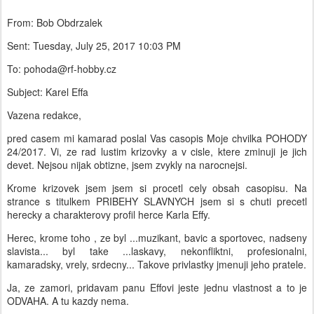
From: Bob Obdrzalek
Sent: Tuesday, July 25, 2017 10:03 PM
To: pohoda@rf-hobby.cz
Subject: Karel Effa
Vazena redakce,
pred casem mi kamarad poslal Vas casopis Moje chvilka POHODY
24/2017. Vi, ze rad lustim krizovky a v cisle, ktere zminuji je jich
devet. Nejsou nijak obtizne, jsem zvykly na narocnejsi.
Krome krizovek jsem jsem si procetl cely obsah casopisu. Na
strance s titulkem PRIBEHY SLAVNYCH jsem si s chuti precetl
herecky a charakterovy profil herce Karla Effy.
Herec, krome toho , ze byl ...muzikant, bavic a sportovec, nadseny
slavista... byl take ...laskavy, nekonfliktni, profesionalni,
kamaradsky, vrely, srdecny... Takove privlastky jmenuji jeho pratele.
Ja, ze zamori, pridavam panu Effovi jeste jednu vlastnost a to je
ODVAHA. A tu kazdy nema.