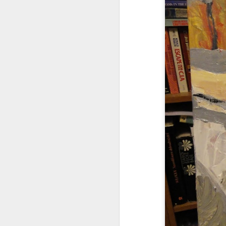
Já to vzdávám
2
Ceska mladez
2
Vaclav Chadima
Vse nejlepsi k 94. narozeninam
I mistr tesař se jednou utne
6
Beze slov
...it is another brick to the wall
Zase se něco hroutí.....
Modra vlajka
1
Smrad z Hradu
1