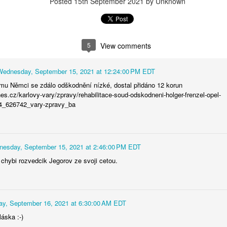
Posted
15th September 2021
by Unknown
5
View comments
Posted
2nd July
by
Luis
Wednesday, September 15, 2021 at 12:24:00 PM EDT
mu Němci se zdálo odškodnění nízké, dostal přidáno 12 korun
nes.cz/karlovy-vary/zpravy/rehabilitace-soud-odskodneni-holger-frenzel-opel-
4_626742_vary-zpravy_ba
0
Add a comment
esday, September 15, 2021 at 2:46:00 PM EDT
chybi rozvedcik Jegorov ze svoji cetou.
ay, September 16, 2021 at 6:30:00 AM EDT
áska :-)