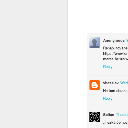
Svět v 2026
Do nového roku s optimismem........
1
Jak to chodí na sociálních sítích ?
Anonymous
Rehabilitované
Ó Kanada
1
https://www.id
manta.A21091
Pravda o SSSR ze které tuhne krev
1
Reply
Tip na výlet
vitezslav
Wedn
Jericho - Last Resort - a teď tohle
1
Na tom obrazu 
Reply
Pro ovce co nadávají na Trumpa
Změnilo se od té doby něco ?
1
Saitan
Thursd
..hezká černovl
Země českých snů
4