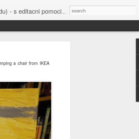
cni pomoci Ludvika Dedika.
 uvedena do
umping a chair from IKEA
bažant nebo
í sejmula do
ho Svazu a
orbitu Země,
šak je také
u všichni už
 Ruska nebo