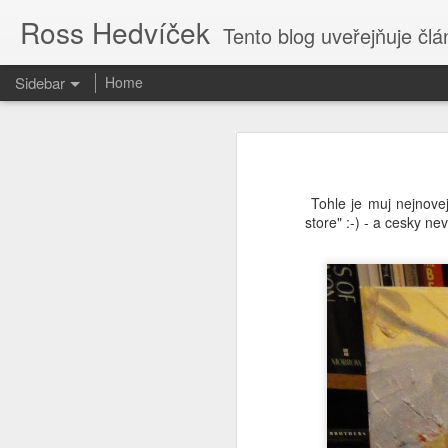
Ross Hedvíček
Tento blog uveřejňuje články
Sidebar
Home
Valentina Těreškova
Proč kvičí Česká Televize ......?
Valentina Těreškova nastoupila do
cely předběžného zadržení si přisvo
Tohle je muj nejnove
O tvůrcích a parazitech
store" :-) - a cesky n
Jakmile kápo přišla z polední pr
holub v české kultuře harasmentu ) 
Tak je to potvrzeno
bezvědomí stolkem přes palici 
vytrénovaného kosmonauta , kterému
když pilotofala Vostok 6.
Cs-magazin.com deaktivován
1
Podle mého názoru Valentina Tereš
The uncertain future
1
generálmajorem ve výslužbě, což sp
od kolébky - tak to nasere, proto
dokonce válku proti Ukrajině vyhraje
Jen fotky.
Ty vole, to se dneska ve světě děj
Nastavte si captions
2