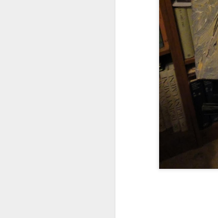
Co se to děje v Čínĕ ?
WTF ??? ( Aliexpress ale pořád funguje )
Měl pravdu
1
Velmi povedený článek
Vždyť to jde vyřešit jednoduše
2
Máme to před očima a nechápeme
Chceš se učit čínsky ?
1
Diagnoza : sebevražda policajtem
https://hlidacipes.org/ales-rozehnal-ruska-spolecnost-je-zaostala-predevsim-civilizacne/
That is why...