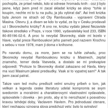
pochopila, ze prisel nekdo, kdo si odnese hromadu knih - coz ji bylo
jasne, kdyz jsem pred ni zacal skladat knizky se slovy "tohle si
koupim, nechte mi to tu na pultu, ja jdu vybirat dal". Asi treti knizka
byla Jenom ne strach od Oty Rambouska - vypraveni Ctirada
Masina. Otevru ji, a divam se kdo to vydal, ze by v Cesku prodavali
uz i Skvoreckeho knizky? A ono ne, knizku vydalo jakesi Nezavisle
tiskove stredisko v Praze, v roce 1990, vydavatelsky kod 233, ISBN
80-85196-02-6. A proc to nevydal Skvorecky, stale mi lezelo v
hlave, vydal prece Rambouskovi jeho pameti pod nazvem Krochnu
s sebou v roce 1978, mam ji doma v knihovne.
Po navratu domu, za more, jsem se na tuhle zahadu, proc
Skvorecky nevydal Rambouskovu knizku o Masinech, zeptal
znameho, temer deda Vseveda, a dostalo se mi prekvapive
odpovedi: "Protoze to Skvorecky dostal zakazano od Havla, ktery
ma vuci Masinum jakesi predsudky. Vsak si to vypatrej sam!" A tak
jsem zacal patrat.
Takze vam ted mohu predlozit velmi smutny pribeh o tom, jak
velikan a legenda ceske literatury udelal kompromis se svym
svedomim a moralnimi a charakterovymi vlastnostmi vydavatele,
spisovatele i cloveka - jen proto, aby si to nerozhazel s posvatnou
kravou tehdejsi doby, Vaclavem Havlem. Pro jednodussi ctenare,
kterí nechapou vznosna slova predchozi vety: bylo to svinstvo!