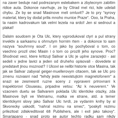
na zaver beduje nad podrezanym estebakem a zbytecnym zabitim
ridice auta. Dokonce navrhuje, ze by Ctirad mel rici, kde udelali
chybu. Ze by se snad Masinove meli omluvit? Je to pry "syrovy
material, ktery by dodal prilis mnoho munice Praze". Ooo, ta Praha,
ta nasim kadrovakum tak velmi lezela na srdci! Jen si sednout a
plakat!
Dalsim soudcem je Ota Ulc, ktery vyprodukoval ctyri a pul strany
invektiv a sarkasmu s ohrnutym hornim rtem - a dokonce to sam
nazyva "souhrnny soud". I on jako by pochyboval o tom, co
vsechno prozil otec Masin i o tom co prozili jeho synove. Proc?
Shodnost veci, ktere kritizuji Salivar a Ulc je uplne zarazejici - asi
sedeli v jedne lavici a jeden od druheho opisovali - dovedete si
predstavit jinou moznost? I Ulcovi se nelibi historie otce Masina, tak
jak se Salivar zabyval geiger-muellerovym citacem, tak se Ulc pro
zmenu rozvasni nad "tehdy jeste neexistujicim magnetofonem" a
snazi se zesmesnit ruzne sceny z vypraveni prirovnani k
inspektorovi Clouseau, pripadne vetou: "Az k neuvereni." Ve
vzacnem duetu se Salivarem poklada Ulc identicke otazky, zda
Masinove byli ve Vietnamu, matka ve strane, atd. a temer
identickymi slovy jako Salivar Ulc tvrdi, ze vydanim knihy by si
Skvorecky uskodil, "nahral rezimu na smec", "poskytl rezimu
prilezitost zdiskreditovat 68 Publishers, ale i exil jako takovy".
Smarjapano - snad proto se autor techto radku sam nikdy