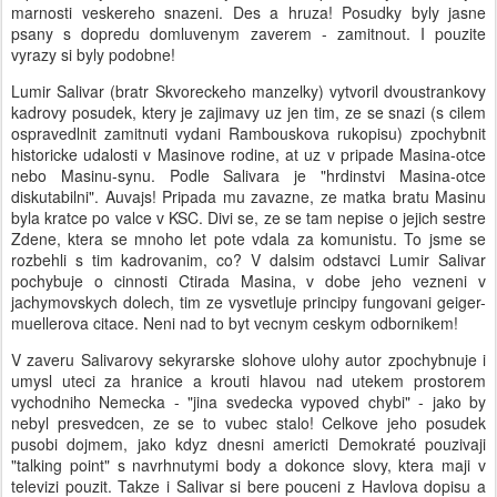
marnosti veskereho snazeni. Des a hruza! Posudky byly jasne
psany s dopredu domluvenym zaverem - zamitnout. I pouzite
vyrazy si byly podobne!
Lumir Salivar (bratr Skvoreckeho manzelky) vytvoril dvoustrankovy
kadrovy posudek, ktery je zajimavy uz jen tim, ze se snazi (s cilem
ospravedlnit zamitnuti vydani Rambouskova rukopisu) zpochybnit
historicke udalosti v Masinove rodine, at uz v pripade Masina-otce
nebo Masinu-synu. Podle Salivara je "hrdinstvi Masina-otce
diskutabilni". Auvajs! Pripada mu zavazne, ze matka bratu Masinu
byla kratce po valce v KSC. Divi se, ze se tam nepise o jejich sestre
Zdene, ktera se mnoho let pote vdala za komunistu. To jsme se
rozbehli s tim kadrovanim, co? V dalsim odstavci Lumir Salivar
pochybuje o cinnosti Ctirada Masina, v dobe jeho vezneni v
jachymovskych dolech, tim ze vysvetluje principy fungovani geiger-
muellerova citace. Neni nad to byt vecnym ceskym odbornikem!
V zaveru Salivarovy sekyrarske slohove ulohy autor zpochybnuje i
umysl uteci za hranice a krouti hlavou nad utekem prostorem
vychodniho Nemecka - "jina svedecka vypoved chybi" - jako by
nebyl presvedcen, ze se to vubec stalo! Celkove jeho posudek
pusobi dojmem, jako kdyz dnesni americti Demokraté pouzivaji
"talking point" s navrhnutymi body a dokonce slovy, ktera maji v
televizi pouzit. Takze i Salivar si bere pouceni z Havlova dopisu a