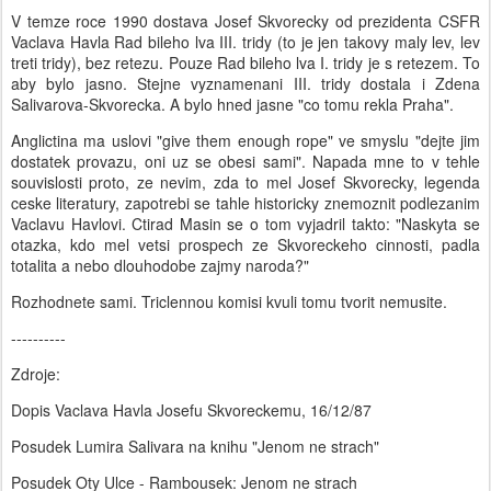
V temze roce 1990 dostava Josef Skvorecky od prezidenta CSFR
Vaclava Havla Rad bileho lva III. tridy (to je jen takovy maly lev, lev
treti tridy), bez retezu. Pouze Rad bileho lva I. tridy je s retezem. To
aby bylo jasno. Stejne vyznamenani III. tridy dostala i Zdena
Salivarova-Skvorecka. A bylo hned jasne "co tomu rekla Praha".
Anglictina ma uslovi "give them enough rope" ve smyslu "dejte jim
dostatek provazu, oni uz se obesi sami". Napada mne to v tehle
souvislosti proto, ze nevim, zda to mel Josef Skvorecky, legenda
ceske literatury, zapotrebi se tahle historicky znemoznit podlezanim
Vaclavu Havlovi. Ctirad Masin se o tom vyjadril takto: "Naskyta se
otazka, kdo mel vetsi prospech ze Skvoreckeho cinnosti, padla
totalita a nebo dlouhodobe zajmy naroda?"
Rozhodnete sami. Triclennou komisi kvuli tomu tvorit nemusite.
----------
Zdroje:
Dopis Vaclava Havla Josefu Skvoreckemu, 16/12/87
Posudek Lumira Salivara na knihu "Jenom ne strach"
Posudek Oty Ulce - Rambousek: Jenom ne strach