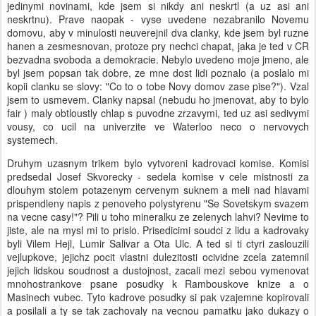
jedinymi novinami, kde jsem si nikdy ani neskrtl (a uz asi ani
neskrtnu). Prave naopak - vyse uvedene nezabranilo Novemu
domovu, aby v minulosti neuverejnil dva clanky, kde jsem byl ruzne
hanen a zesmesnovan, protoze pry nechci chapat, jaka je ted v CR
bezvadna svoboda a demokracie. Nebylo uvedeno moje jmeno, ale
byl jsem popsan tak dobre, ze mne dost lidi poznalo (a poslalo mi
kopii clanku se slovy: "Co to o tobe Novy domov zase pise?"). Vzal
jsem to usmevem. Clanky napsal (nebudu ho jmenovat, aby to bylo
fair ) maly obtloustly chlap s puvodne zrzavymi, ted uz asi sedivymi
vousy, co ucil na univerzite ve Waterloo neco o nervovych
systemech.
Druhym uzasnym trikem bylo vytvoreni kadrovaci komise. Komisi
predsedal Josef Skvorecky - sedela komise v cele mistnosti za
dlouhym stolem potazenym cervenym suknem a meli nad hlavami
prispendleny napis z penoveho polystyrenu "Se Sovetskym svazem
na vecne casy!"? Pili u toho mineralku ze zelenych lahvi? Nevime to
jiste, ale na mysl mi to prislo. Prisedicimi soudci z lidu a kadrovaky
byli Vilem Hejl, Lumir Salivar a Ota Ulc. A ted si ti ctyri zaslouzili
vejlupkove, jejichz pocit vlastni dulezitosti ocividne zcela zatemnil
jejich lidskou soudnost a dustojnost, zacali mezi sebou vymenovat
mnohostrankove psane posudky k Rambouskove knize a o
Masinech vubec. Tyto kadrove posudky si pak vzajemne kopirovali
a posilali a ty se tak zachovaly na vecnou pamatku jako dukazy o