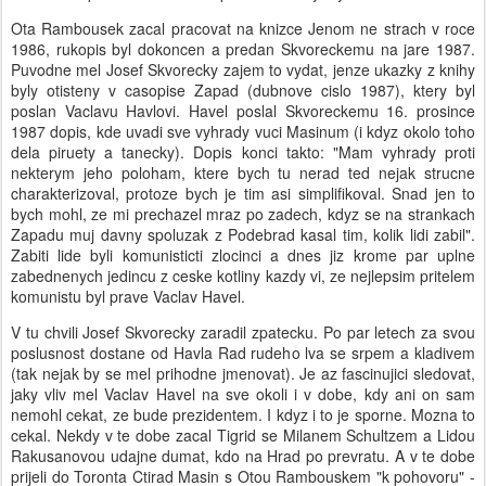
Ota Rambousek zacal pracovat na knizce Jenom ne strach v roce
1986, rukopis byl dokoncen a predan Skvoreckemu na jare 1987.
Puvodne mel Josef Skvorecky zajem to vydat, jenze ukazky z knihy
byly otisteny v casopise Zapad (dubnove cislo 1987), ktery byl
poslan Vaclavu Havlovi. Havel poslal Skvoreckemu 16. prosince
1987 dopis, kde uvadi sve vyhrady vuci Masinum (i kdyz okolo toho
dela piruety a tanecky). Dopis konci takto: "Mam vyhrady proti
nekterym jeho poloham, ktere bych tu nerad ted nejak strucne
charakterizoval, protoze bych je tim asi simplifikoval. Snad jen to
bych mohl, ze mi prechazel mraz po zadech, kdyz se na strankach
Zapadu muj davny spoluzak z Podebrad kasal tim, kolik lidi zabil".
Zabiti lide byli komunisticti zlocinci a dnes jiz krome par uplne
zabednenych jedincu z ceske kotliny kazdy vi, ze nejlepsim pritelem
komunistu byl prave Vaclav Havel.
V tu chvili Josef Skvorecky zaradil zpatecku. Po par letech za svou
poslusnost dostane od Havla Rad rudeho lva se srpem a kladivem
(tak nejak by se mel prihodne jmenovat). Je az fascinujici sledovat,
jaky vliv mel Vaclav Havel na sve okoli i v dobe, kdy ani on sam
nemohl cekat, ze bude prezidentem. I kdyz i to je sporne. Mozna to
cekal. Nekdy v te dobe zacal Tigrid se Milanem Schultzem a Lidou
Rakusanovou udajne dumat, kdo na Hrad po prevratu. A v te dobe
prijeli do Toronta Ctirad Masin s Otou Rambouskem "k pohovoru" -