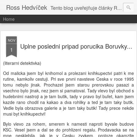
Ross Hedvíček
Tento blog uveřejňuje články Ross Hedvíčka v češtině (pokud budu mit naladu) - s editacni pomoci Ludvika Dedika.
Home
NOV
Uplne posledni pripad porucika Boruvky...
1
(literarni detektivka)
Od malicka jsem byl knihomol a prolezani knihkupectvi patri k me
rutine, kamkoliv cestuji. Pri sve prvni navsteve Ceska v roce 1995
tomu nebylo jinak. Prochazel jsem starou prerovskou pasazi a
vsechno bylo jinak, nez jsem si pamatoval. Tady vlevo byl obchod s
hudebnimi nastroji a je tam butik, tady v pravo byl bufet, kam jsem
kazde rano chodil na kakao a dva rohliky a ted je tam taky butik.
Vedle byla obrazova galerie a je tam taky butik! Tady prece nekde
musi byt knihkupectvi!
Bylo vlevo za rohem, smerem k namesti naproti byvale budove
KSC. Vesel jsem a dal se do prohlizeni regalu. Prodavacka se na
mne nesklebila, jak je v Cesku zvykem, protoze okamzite