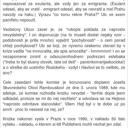
nepovazoval za exulanta, ale vzdy jen za emigranta. (Exulant
odesel, aby se vratil - emigrant odesel, aby se nevratil a mel Prahu
navzdy na haku.) Vyrazu "co tomu rekne Praha?" Ulc ve svem
pamfletu nepouzil.
Vsobecny Ulcuv zaver je, ze "rukopis poklada za naprosto
nevydatelny". I on doporucuje (na to museli dostat nejaky vzor -
podobnosti je prilis mnoho) vyjadrit "pochybnosti" - o cem porad
chteji pochybovat? Ulc se boji, ze nyvemu ceskemu ctenari by v
knize vadila "ne immoralita, ale spis amoralita" - hmmmmm! I on se
nezapomene zminit o odsouzenihodnem podrezani estebaka
("treba to byl slusny clovek, tata od deti" - panenkomarijaskocicka!)
a o strelbe do ucetniho Rosickeho - vzdyt i Havlovi se to nelibilo, ze
ano?
Cele zasedani tehle komise je korunovano dopisem Josefa
Skvoreckeho Otovi Rambouskovi ze dne 3. unora 1989, kde mu
sdeluje, ze komise rozhodla knizku nevydat - "tenhle dopis jsem
odkladal, protoze se mi do nej nechtelo" a odvolava se na Hejlovo
"naprosto odmitave stanovisko". Vilem Hejl byl v te dobe uz po
smrti - proc to nesvest na nej, ze?
Knizka nakonec vysla v Praze v roce 1990, v nakladu 50 tisic
vytisku - nakladu, o kterem si 68 Publishers mohli nechat jen zdat.