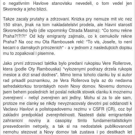
o negativnim Havlove stanovisku nevedeli, o tom vedel jen
Skvorecky a jeho blizci.
Takze zacaly prutahy a zdrzovani. Knizka pry nemuze mit vic nez
150 stran, jinak na tom nakladatelstvi prodela, ale hlavni starosti
Skvoreckeho bylo (dle vzpominky Ctirada Masina): "Co tomu rekne
Praha?!?!?!" Od kdy emigranty zajimalo, co k cemukoliv rekne
Praha? Na coz mu Ota Rambousek rekl: "To vis, Josefe, to neni
kecani o damskych prirozenich" - a v jednom z nasledujicich dopisu
mu to zopakoval i pisemne.
Jako prvni zdrzovaci taktika bylo predani rukopisu Vere Rollerove,
ktera (podle Oty Rambouska) "vylozenymi podrazy drzela rukopis
mesice a drzi snad dodnes". Mimo tema tohoto clanku by si autor
rad prisadil poznamkou, ze Vera Rollerova byla az do nedavna
sefredaktorkou torontskych novin Novy domov. Novemu domovu
jsem behem poslednich let poslal nekolik stovek clanku k moznemu
zverejneni - nebyl zverejnen ani jediny. Mohu si za to ale sam,
protoze me clanky se nikdy nevyznacovaly devotni psi oddanosti k
Vaclavu Havlovi a polistopadovemu rezimu v CSFR (CR), coz byl
zakladni predpoklad zverejnitelnosti. Nastesti dalsi emigrantske
zahranicni noviny a casopisy timto fundamentalistickym
presvedcenim netrpely, a tak si na nedostatek publikovanosti
nemohu stezovat a Novy domov tak zustava i po desitkach let