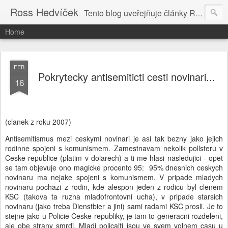
Ross Hedvíček
Tento blog uveřejňuje články Ross Hedvíčka v češtině (pokud budu mit naladu) - s editacni pomoci Ludvika Dedika.
Home
FEB
Pokrytecky antisemiticti cesti novinari...
16
(clanek z roku 2007)
Antisemitismus mezi ceskymi novinari je asi tak bezny jako jejich
rodinne spojeni s komunismem. Zamestnavam nekolik pollsteru v
Ceske republice (platim v dolarech) a ti me hlasi nasledujici - opet
se tam objevuje ono magicke procento 95: 95% dnesnich ceskych
novinaru ma nejake spojeni s komunismem. V pripade mladych
novinaru pochazi z rodin, kde alespon jeden z rodicu byl clenem
KSC (takova ta ruzna mladofrontovni ucha), v pripade starsich
novinaru (jako treba Dienstbier a jini) sami radami KSC prosli. Je to
stejne jako u Policie Ceske republiky, je tam to generacni rozdeleni,
ale obe strany smrdi. Mladi policajti jsou ve svem volnem casu u