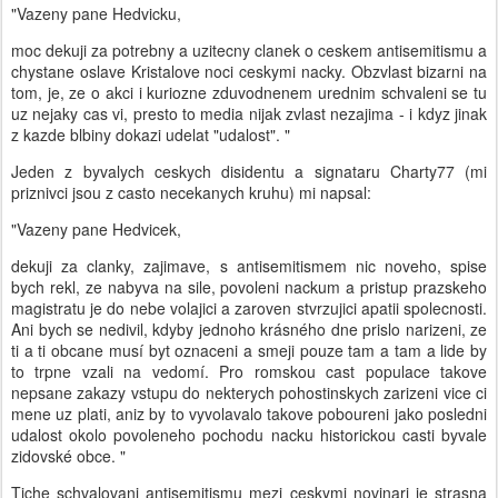
"Vazeny pane Hedvicku,
moc dekuji za potrebny a uzitecny clanek o ceskem antisemitismu a
chystane oslave Kristalove noci ceskymi nacky. Obzvlast bizarni na
tom, je, ze o akci i kuriozne zduvodnenem urednim schvaleni se tu
uz nejaky cas vi, presto to media nijak zvlast nezajima - i kdyz jinak
z kazde blbiny dokazi udelat "udalost". "
Jeden z byvalych ceskych disidentu a signataru Charty77 (mi
priznivci jsou z casto necekanych kruhu) mi napsal:
"Vazeny pane Hedvicek,
dekuji za clanky, zajimave, s antisemitismem nic noveho, spise
bych rekl, ze nabyva na sile, povoleni nackum a pristup prazskeho
magistratu je do nebe volajici a zaroven stvrzujici apatii spolecnosti.
Ani bych se nedivil, kdyby jednoho krásného dne prislo narizeni, ze
ti a ti obcane musí byt oznaceni a smeji pouze tam a tam a lide by
to trpne vzali na vedomí. Pro romskou cast populace takove
nepsane zakazy vstupu do nekterych pohostinskych zarizeni vice ci
mene uz plati, aniz by to vyvolavalo takove poboureni jako posledni
udalost okolo povoleneho pochodu nacku historickou casti byvale
zidovské obce. "
Tiche schvalovani antisemitismu mezi ceskymi novinari je strasna