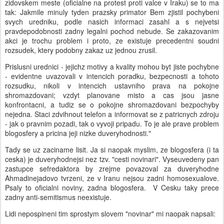
zidovskem meste (oficialne na protest proti valce v Iraku) se to ma
tak: Jakmile minuly tyden prazsky primator Bem zjistil pochybeni
svych uredniku, podle nasich informaci zasahl a s nejvetsi
pravdepodobnosti zadny legalni pochod nebude. Se zakazovanim
akci je trochu problem i proto, ze existuje precedentni soudni
rozsudek, ktery podobny zakaz uz jednou zrusil.
Prislusni urednici - jejichz motivy a kvality mohou byt jiste pochybne
- evidentne uvazovali v intencich poradku, bezpecnosti a tohoto
rozsudku, nikoli v intencich ustavniho prava na pokojne
shromazdovani; vzdyt planovane misto a cas jsou jasne
konfrontacni, a tudiz se o pokojne shromazdovani bezpochyby
nejedna. Staci zdvihnout telefon a informovat se z patricnych zdroju
- jak o pravnim pozadi, tak o vyvoji pripadu. To je ale prave problem
blogosfery a pricina jeji nizke duveryhodnosti."
Tady se uz zaciname lisit. Ja si naopak myslim, ze blogosfera (i ta
ceska) je duveryhodnejsi nez tzv. "cesti novinari". Vyseuvedeny pan
zastupce sefredaktora by zrejme povazoval za duveryhodne
Ahmadinejadovo tvrzeni, ze v Iranu nejsou zadni homosexualove.
Psaly to oficialni noviny, zadna blogosfera. V Cesku taky prece
zadny anti-semitismus neexistuje.
Lidi nepospineni tim sprostym slovem "novinar" mi naopak napsali: