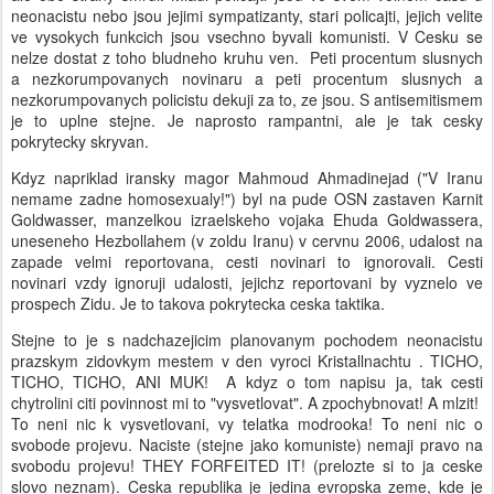
neonacistu nebo jsou jejimi sympatizanty, stari policajti, jejich velite
ve vysokych funkcich jsou vsechno byvali komunisti. V Cesku se
nelze dostat z toho bludneho kruhu ven. Peti procentum slusnych
a nezkorumpovanych novinaru a peti procentum slusnych a
nezkorumpovanych policistu dekuji za to, ze jsou. S antisemitismem
je to uplne stejne. Je naprosto rampantni, ale je tak cesky
pokrytecky skryvan.
Kdyz napriklad iransky magor Mahmoud Ahmadinejad ("V Iranu
nemame zadne homosexualy!") byl na pude OSN zastaven Karnit
Goldwasser, manzelkou izraelskeho vojaka Ehuda Goldwassera,
uneseneho Hezbollahem (v zoldu Iranu) v cervnu 2006, udalost na
zapade velmi reportovana, cesti novinari to ignorovali. Cesti
novinari vzdy ignoruji udalosti, jejichz reportovani by vyznelo ve
prospech Zidu. Je to takova pokrytecka ceska taktika.
Stejne to je s nadchazejicim planovanym pochodem neonacistu
prazskym zidovkym mestem v den vyroci Kristallnachtu . TICHO,
TICHO, TICHO, ANI MUK! A kdyz o tom napisu ja, tak cesti
chytrolini citi povinnost mi to "vysvetlovat". A zpochybnovat! A mlzit!
To neni nic k vysvetlovani, vy telatka modrooka! To neni nic o
svobode projevu. Naciste (stejne jako komuniste) nemaji pravo na
svobodu projevu! THEY FORFEITED IT! (prelozte si to ja ceske
slovo neznam). Ceska republika je jedina evropska zeme, kde je