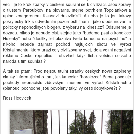
vec - je to krok zpatky v ceskem sourani se k civilizaci. Jsou zpravy
o tlustem Paroubkovi na plovarne, stejne potrhlem Topolankovi a
uplne zmagorenem Klausovi dulezitejsi? A nebo je to jen takovy
pokrytecky trik s odvedenim pozornosti jinam - jako s odsunovanim
politicky nepohodlnych blogeru z vyberu na idnes.cz? Odsuneme je
dozadu, nikdo je nebude cist, stejne jako "budeme psat o kondicce
Helenky" nebo "desitky let blazniva Iveta konecne na psychine" a
nikoho nebude zajimat pochod hajlujicich idiotu ve vyroci
Kristallnachtu, ktery urazi cely civilizovany svet, dela velmi negativni
reklamu Ceske republice - obzvlast kdyz ticha vetsina ceskeho
naroda s tim souhlasi?
A tak se ptam: Proc nejsou titulni stranky ceskych novin zaplneny
clanky informujicimi o tom, jak kancelar "horolezce" Bema povoluje
pochody neonacistu zidovskym mestem ve vyroci Kristallnachtu
(planouci pochodne jsou povoleny taky, vy cesti dobytkove?) ?
Ross Hedvicek