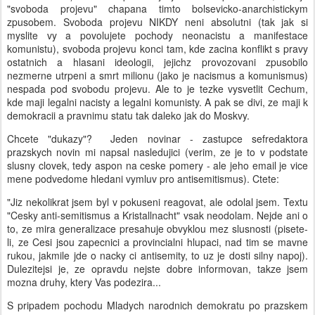
"svoboda projevu" chapana timto bolsevicko-anarchistickym
zpusobem. Svoboda projevu NIKDY neni absolutni (tak jak si
myslite vy a povolujete pochody neonacistu a manifestace
komunistu), svoboda projevu konci tam, kde zacina konflikt s pravy
ostatnich a hlasani ideologii, jejichz provozovani zpusobilo
nezmerne utrpeni a smrt milionu (jako je nacismus a komunismus)
nespada pod svobodu projevu. Ale to je tezke vysvetlit Cechum,
kde maji legalni nacisty a legalni komunisty. A pak se divi, ze maji k
demokracii a pravnimu statu tak daleko jak do Moskvy.
Chcete "dukazy"? Jeden novinar - zastupce sefredaktora
prazskych novin mi napsal nasledujici (verim, ze je to v podstate
slusny clovek, tedy aspon na ceske pomery - ale jeho email je vice
mene podvedome hledani vymluv pro antisemitismus). Ctete:
"Jiz nekolikrat jsem byl v pokuseni reagovat, ale odolal jsem. Textu
"Cesky anti-semitismus a Kristallnacht" vsak neodolam. Nejde ani o
to, ze mira generalizace presahuje obvyklou mez slusnosti (pisete-
li, ze Cesi jsou zapecnici a provincialni hlupaci, nad tim se mavne
rukou, jakmile jde o nacky ci antisemity, to uz je dosti silny napoj).
Dulezitejsi je, ze opravdu nejste dobre informovan, takze jsem
mozna druhy, ktery Vas podezira...
S pripadem pochodu Mladych narodnich demokratu po prazskem