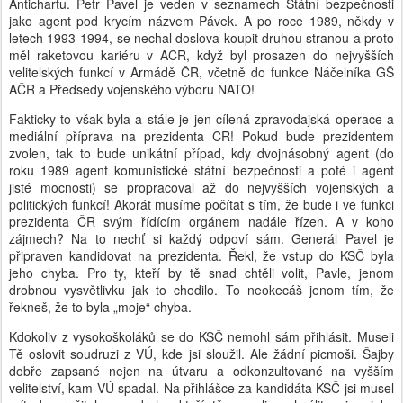
Antichartu. Petr Pavel je veden v seznamech Státní bezpečnosti
jako agent pod krycím názvem Pávek. A po roce 1989, někdy v
letech 1993-1994, se nechal doslova koupit druhou stranou a proto
měl raketovou kariéru v AČR, když byl prosazen do nejvyšších
velitelských funkcí v Armádě ČR, včetně do funkce Náčelníka GŠ
AČR a Předsedy vojenského výboru NATO!
Fakticky to však byla a stále je jen cílená zpravodajská operace a
mediální příprava na prezidenta ČR! Pokud bude prezidentem
zvolen, tak to bude unikátní případ, kdy dvojnásobný agent (do
roku 1989 agent komunistické státní bezpečnosti a poté i agent
jisté mocnosti) se propracoval až do nejvyšších vojenských a
politických funkcí! Akorát musíme počítat s tím, že bude i ve funkci
prezidenta ČR svým řídícím orgánem nadále řízen. A v koho
zájmech? Na to nechť si každý odpoví sám. Generál Pavel je
připraven kandidovat na prezidenta. Řekl, že vstup do KSČ byla
jeho chyba. Pro ty, kteří by tě snad chtěli volit, Pavle, jenom
drobnou vysvětlivku jak to chodilo. To neokecáš jenom tím, že
řekneš, že to byla „moje“ chyba.
Kdokoliv z vysokoškoláků se do KSČ nemohl sám přihlásit. Museli
Tě oslovit soudruzi z VÚ, kde jsi sloužil. Ale žádní picmoši. Šajby
dobře zapsané nejen na útvaru a odkonzultované na vyšším
velitelství, kam VÚ spadal. Na přihlášce za kandidáta KSČ jsi musel