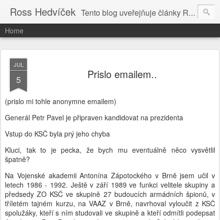
Ross Hedvíček
Tento blog uveřejňuje články Ross Hedvíčka v češtině (pokud budu mit naladu) - s editacni pomoci Ludvika Dedika.
Home
JUL
Prislo emailem..
5
(prislo mi tohle anonymne emailem)
Generál Petr Pavel je připraven kandidovat na prezidenta
Vstup do KSČ byla prý jeho chyba
Kluci, tak to je pecka, že bych mu eventuálně něco vysvětlil
špatně?
Na Vojenské akademii Antonína Zápotockého v Brně jsem učil v
letech 1986 - 1992. Ještě v září 1989 ve funkci velitele skupiny a
předsedy ZO KSČ ve skupině 27 budoucích armádních špionů, v
tříletém tajném kurzu, na VAAZ v Brně, navrhoval vyloučit z KSČ
spolužáky, kteří s ním studovali ve skupině a kteří odmítli podepsat