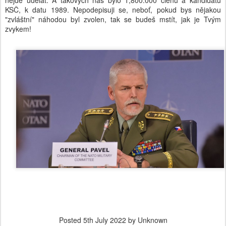
nejde udělat. A takových nás bylo 1,800.000 členů a kandidátů
KSČ, k datu 1989. Nepodepisuji se, neboť, pokud bys nějakou
"zvláštní" náhodou byl zvolen, tak se budeš mstít, jak je Tvým
zvykem!
Posted
5th July 2022
by Unknown