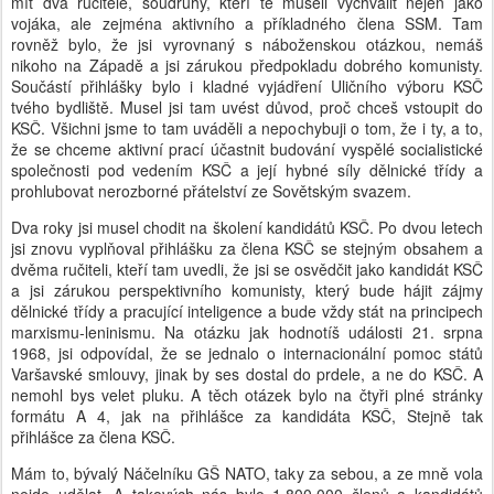
mít dva ručitele, soudruhy, kteří tě museli vychválit nejen jako
vojáka, ale zejména aktivního a příkladného člena SSM. Tam
rovněž bylo, že jsi vyrovnaný s náboženskou otázkou, nemáš
nikoho na Západě a jsi zárukou předpokladu dobrého komunisty.
Součástí přihlášky bylo i kladné vyjádření Uličního výboru KSČ
tvého bydliště. Musel jsi tam uvést důvod, proč chceš vstoupit do
KSČ. Všichni jsme to tam uváděli a nepochybuji o tom, že i ty, a to,
že se chceme aktivní prací účastnit budování vyspělé socialistické
společnosti pod vedením KSČ a její hybné síly dělnické třídy a
prohlubovat nerozborné přátelství ze Sovětským svazem.
Dva roky jsi musel chodit na školení kandidátů KSČ. Po dvou letech
jsi znovu vyplňoval přihlášku za člena KSČ se stejným obsahem a
dvěma ručiteli, kteří tam uvedli, že jsi se osvědčit jako kandidát KSČ
a jsi zárukou perspektivního komunisty, který bude hájit zájmy
dělnické třídy a pracující inteligence a bude vždy stát na principech
marxismu-leninismu. Na otázku jak hodnotíš události 21. srpna
1968, jsi odpovídal, že se jednalo o internacionální pomoc států
Varšavské smlouvy, jinak by ses dostal do prdele, a ne do KSČ. A
nemohl bys velet pluku. A těch otázek bylo na čtyři plné stránky
formátu A 4, jak na přihlášce za kandidáta KSČ, Stejně tak
přihlášce za člena KSČ.
Mám to, bývalý Náčelníku GŠ NATO, taky za sebou, a ze mně vola