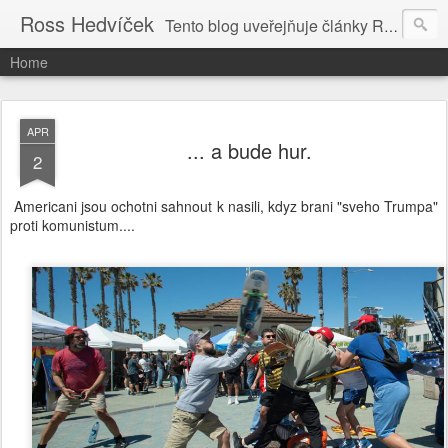
Ross Hedvíček
Tento blog uveřejňuje články Ross Hedvíčka v češtině (pokud budu mit naladu) - s editacni pomoci Ludvika Dedika.
Home
APR
... a bude hur.
2
Americani jsou ochotni sahnout k nasili, kdyz brani "sveho Trumpa"
proti komunistum....