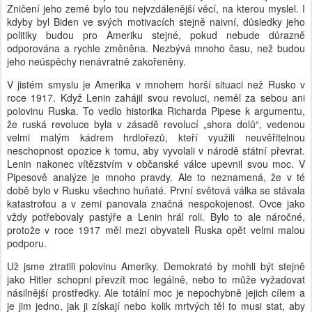
Zničení jeho země bylo tou nejvzdálenější věcí, na kterou myslel. I
kdyby byl Biden ve svých motivacích stejně naivní, důsledky jeho
politiky budou pro Ameriku stejné, pokud nebude důrazně
odporována a rychle změněna. Nezbývá mnoho času, než budou
jeho neúspěchy nenávratně zakořeněny.
V jistém smyslu je Amerika v mnohem horší situaci než Rusko v
roce 1917. Když Lenin zahájil svou revoluci, neměl za sebou ani
polovinu Ruska. To vedlo historika Richarda Pipese k argumentu,
že ruská revoluce byla v zásadě revolucí „shora dolů“, vedenou
velmi malým kádrem hrdlořezů, kteří využili neuvěřitelnou
neschopnost opozice k tomu, aby vyvolali v národě státní převrat.
Lenin nakonec vítězstvím v občanské válce upevnil svou moc. V
Pipesově analýze je mnoho pravdy. Ale to neznamená, že v té
době bylo v Rusku všechno huňaté. První světová válka se stávala
katastrofou a v zemi panovala značná nespokojenost. Ovce jako
vždy potřebovaly pastýře a Lenin hrál roli. Bylo to ale náročné,
protože v roce 1917 měl mezi obyvateli Ruska opět velmi malou
podporu.
Už jsme ztratili polovinu Ameriky. Demokraté by mohli být stejně
jako Hitler schopni převzít moc legálně, nebo to může vyžadovat
násilnější prostředky. Ale totální moc je nepochybně jejich cílem a
je jim jedno, jak ji získají nebo kolik mrtvých těl to musi stat, aby