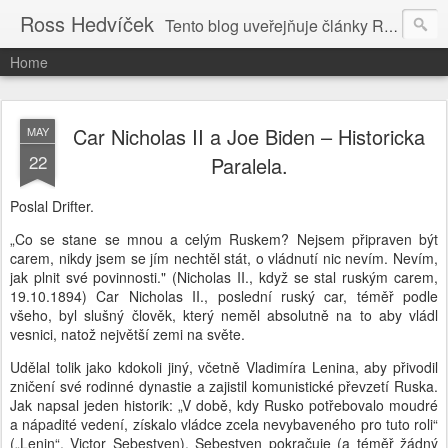
Ross Hedvíček
Tento blog uveřejňuje články Ross Hedvíčka v češtině (pokud budu mit naladu) - s editacni pomoci Ludvika Dedika.
Home
Car Nicholas II a Joe Biden – Historicka
MAY
22
Paralela.
Poslal Drifter.
„Co se stane se mnou a celým Ruskem? Nejsem připraven být
carem, nikdy jsem se jím nechtěl stát, o vládnutí nic nevím. Nevím,
jak plnit své povinnosti." (Nicholas II., když se stal ruským carem,
19.10.1894) Car Nicholas II., poslední ruský car, téměř podle
všeho, byl slušný člověk, který neměl absolutně na to aby vládl
vesnici, natož největší zemi na světe.
Udělal tolik jako kdokoli jiný, včetně Vladimíra Lenina, aby přivodil
zničení své rodinné dynastie a zajistil komunistické převzetí Ruska.
Jak napsal jeden historik: „V době, kdy Rusko potřebovalo moudré
a nápadité vedení, získalo vládce zcela nevybaveného pro tuto roli“
(„Lenin“, Victor Sebestyen). Sebestyen pokračuje (a téměř žádný