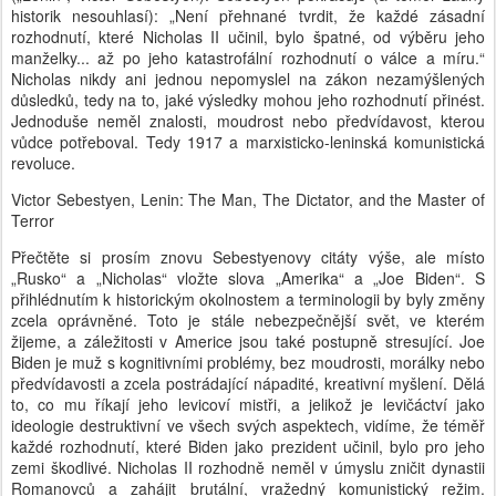
historik nesouhlasí): „Není přehnané tvrdit, že každé zásadní
rozhodnutí, které Nicholas II učinil, bylo špatné, od výběru jeho
manželky... až po jeho katastrofální rozhodnutí o válce a míru.“
Nicholas nikdy ani jednou nepomyslel na zákon nezamýšlených
důsledků, tedy na to, jaké výsledky mohou jeho rozhodnutí přinést.
Jednoduše neměl znalosti, moudrost nebo předvídavost, kterou
vůdce potřeboval. Tedy 1917 a marxisticko-leninská komunistická
revoluce.
Victor Sebestyen, Lenin: The Man, The Dictator, and the Master of
Terror
Přečtěte si prosím znovu Sebestyenovy citáty výše, ale místo
„Rusko“ a „Nicholas“ vložte slova „Amerika“ a „Joe Biden“. S
přihlédnutím k historickým okolnostem a terminologii by byly změny
zcela oprávněné. Toto je stále nebezpečnější svět, ve kterém
žijeme, a záležitosti v Americe jsou také postupně stresující. Joe
Biden je muž s kognitivními problémy, bez moudrosti, morálky nebo
předvídavosti a zcela postrádající nápadité, kreativní myšlení. Dělá
to, co mu říkají jeho levicoví mistři, a jelikož je levičáctví jako
ideologie destruktivní ve všech svých aspektech, vidíme, že téměř
každé rozhodnutí, které Biden jako prezident učinil, bylo pro jeho
zemi škodlivé. Nicholas II rozhodně neměl v úmyslu zničit dynastii
Romanovců a zahájit brutální, vražedný komunistický režim.