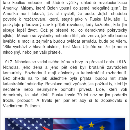
tato koalice nebude mít žádné výčitky ohledně revolucionizace
Ameriky. Miliony, které Biden vpustil do země nelegálně zjistí, že
Amerika není taková, jak si mysleli, že bude. Jejich chudoba
povede k rozčarování, které, stejně jako v Rusku Mikuláše II.,
poskytuje připravený dav k přijetí revoluce, tedy každého, kdo jim
slibuje lepší život. Což je přesně to, co demokraté pokrytecky
ujišťují. Masám se výsledky nebudou líbit, ale znovu, jakmile budou
levičáci u moci a zejména budou ovládat armádu, bude po všem.
"Síla vychází z hlavně pistole," řekl Mao. Ujistěte se, že je nemá
nikdo jiný, nebo jen vaši přátelé.
1917. Nicholas se vzdal svého trůnu a brzy to převzal Lenin. 1918.
Nicholas, jeho žena a jeho pět dětí byli brutálně zavražděni
komunisty. Rozhodnutí mají důsledky a katastrofální rozhodnutí.
Bez ohledu na to jak ušlechtile byla přijata, budou mít stále
katastrofální následky. Revoluce mají způsob, jak požírat ty, kteří je
nechtěně nebo neúmyslně pomohli přivést. Lidé, kteří volí
demokraty, to také zjistí. Rusku trvalo 70 let nez se jim podarilo
trochu probudit. A trvalo jen par let aby si to zopakovalo s
Vladimirem Putinem.