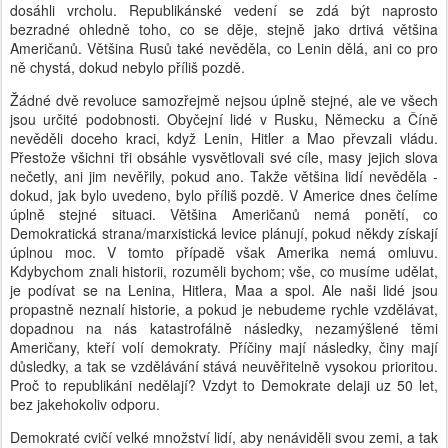
dosáhli vrcholu. Republikánské vedení se zdá být naprosto
bezradné ohledně toho, co se děje, stejně jako drtivá většina
Američanů. Většina Rusů také nevěděla, co Lenin dělá, ani co pro
ně chystá, dokud nebylo příliš pozdě.
Žádné dvě revoluce samozřejmě nejsou úplně stejné, ale ve všech
jsou určité podobnosti. Obyčejní lidé v Rusku, Německu a Číně
nevěděli doceho kraci, když Lenin, Hitler a Mao převzali vládu.
Přestože všichni tři obsáhle vysvětlovali své cíle, masy jejich slova
nečetly, ani jim nevěřily, pokud ano. Takže většina lidí nevěděla -
dokud, jak bylo uvedeno, bylo příliš pozdě. V Americe dnes čelíme
úplně stejné situaci. Většina Američanů nemá ponětí, co
Demokratická strana/marxistická levice plánují, pokud někdy získají
úplnou moc. V tomto případě však Amerika nemá omluvu.
Kdybychom znali historii, rozuměli bychom; vše, co musíme udělat,
je podívat se na Lenina, Hitlera, Maa a spol. Ale naši lidé jsou
propastně neznalí historie, a pokud je nebudeme rychle vzdělávat,
dopadnou na nás katastrofálně následky, nezamýšlené těmi
Američany, kteří volí demokraty. Příčiny mají následky, činy mají
důsledky, a tak se vzdělávání stává neuvěřitelně vysokou prioritou.
Proč to republikáni nedělají? Vzdyt to Demokrate delaji uz 50 let,
bez jakehokoliv odporu.
Demokraté cvičí velké množství lidí, aby nenáviděli svou zemi, a tak