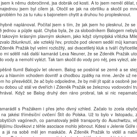
il jsem k němu dobročinné, jsa dobrák od kosti. A to jsem neměl dělat,
najednou jsem byl cílem já. Otočil se jak na obrtlíku a skočil po mn
problém ho za tu ruku s bajonetem chytit a druhou ho proplesknout.
ybně naplánoval. Počítal jsem s tím, že jak jsem ho plesknul, že se 
tě jednou a půjde spát. Chyba byla, že za slobodníkem Balogem nebyla
tl takovým krásným plavným skokem, jako když olympijská vítězka Mi
valo žblunknutí, ale vzteklý řev, protože pod oknem seděl můj kama
Zdeněk Pražák byl velmi rozložitý, asi dvacetiletý kluk s tváří čtyřic
 mi sdělil náš další kamarád Lexa Neuner, že se Zdeněk Pražák utopi
l do vody a nemohl vylézt. Tak tam skočil do vody pro něj, pes vylezl, a
ěšně tlumil Balogův let oknem. Balog se posbíral se země a se st
ovu a hlavním vchodem dovnitř a chodbou zpátky na mne. Jenže už ne
em ho přesvědčil, že ač bylo odpoledne, že by měl jít spát a osobně jsem
Tou dobou už stál ve dveřích i Zdeněk Pražák se železnou vodovodní tr
rával. Když se Balog druhý den ráno probral, tak si nic nepamat
amarádil s Pražákem i přes jeho divný vzhled. Začalo to zcela obyč
r na jakési tříměsíční cvičení Štít do Polska. Už to bylo v listopadu,
bytčích vagónech, co pamatovaly ještě transporty do Auschwitzu, vět
ějšímu člověkovi z téhle asociace mohlo jebnout. Kdesi v Jelenie Góře 
c a já na sobě měl jen maskáče. A Zdeněk Pražák to viděl a nab