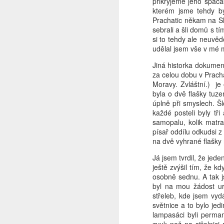
přikryjeme jeho spacá
kterém jsme tehdy by
Svět v 2026
Prachatic někam na Slo
sebrali a šli domů s t
si to tehdy ale neuvě
Do nového roku s optimismem........
1
udělal jsem vše v mé m
Jak to chodí na sociálních sítích ?
Jiná historka dokument
za celou dobu v Pracha
Moravy. Zvláštní.) je
Ó Kanada
1
byla o dvě flašky tuz
úplně při smyslech. Š
Pravda o SSSR ze které tuhne krev
1
každé posteli byly tři
samopalu, kolik matra
písař oddílu odkudsi z
Tip na výlet
na dvě vyhrané flašky
Jericho - Last Resort - a teď tohle
1
Já jsem tvrdil, že jede
ještě zvýšil tím, že k
osobně sednu. A tak js
Pro ovce co nadávají na Trumpa
byl na mou žádost urč
střeleb, kde jsem vyd
Změnilo se od té doby něco ?
1
světnice a to bylo jed
lampasáci byli perma
Země českých snů
4