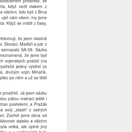
ološíleném prostředí, ve
rta, když vezli vlakem z
e všichni, kdo byli z Brna
tně ujel nám všem, my jsme
. Když se vrátili z basy,
vědomuji, že jsem vlastně
i, Slováci, Maďaři a pár z
 a samopalů SA-58. Sázka
ž neznamená, že jsme byli
h vojenských postelí (na
střelíš jediný výstřel ze
já, druhým vojín Minařík,
pilec po něm a už se těšil
e prostřelí. Já jsem sázku
tou pátou matraci ještě i
 stran postelemi, a Pražák
a svůj „stash" z ostrých
aci. Zavřeli jsme okna od
kilometr daleko a všichni
la velká, ale úplně jiný