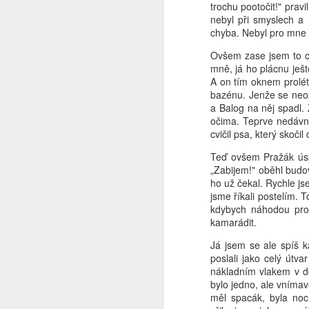
trochu pootočit!" prav
nebyl při smyslech a 
Co se to děje v Čínĕ ?
chyba. Nebyl pro mne 
Ovšem zase jsem to ch
WTF ??? ( Aliexpress ale pořád funguje )
mně, já ho plácnu ješ
A on tím oknem prolé
Měl pravdu
1
bazénu. Jenže se neoz
a Balog na něj spadl. 
Velmi povedený článek
očima. Teprve nedávno
cvičil psa, který skoči
Vždyť to jde vyřešit jednoduše
2
Teď ovšem Pražák úsp
„Zabijem!" oběhl bud
Máme to před očima a nechápeme
ho už čekal. Rychle js
jsme říkali postelím. 
kdybych náhodou proh
Chceš se učit čínsky ?
1
kamarádit.
Diagnoza : sebevražda policajtem
Já jsem se ale spíš k
poslali jako celý útva
nákladním vlakem v do
https://hlidacipes.org/ales-rozehnal-ruska-spolecnost-je-zaostala-predevsim-civilizacne/
bylo jedno, ale vnímav
měl spacák, byla no
That is why...