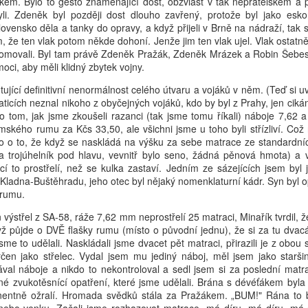
kem. Bylo to gesto znamenající dost, obzvlášť v tak nepřátelském a p
li. Zdeněk byl později dost dlouho zavřený, protože byl jako esko
vensko děla a tanky do opravy, a když přijeli v Brně na nádraží, tak s
ím, že ten vlak potom někde dohoní. Jenže jim ten vlak ujel. Vlak osta
domovali. Byl tam právě Zdeněk Pražák, Zdeněk Mrázek a Robin Šebesta
oci, aby měli klidný zbytek vojny.
ující definitivní nenormálnost celého útvaru a vojáků v něm. (Teď si u
Posted
2nd July
by
Luis
ticích neznal nikoho z obyčejných vojáků, kdo by byl z Prahy, jen cikán
 o tom, jak jsme zkoušeli razanci (tak jsme tomu říkali) náboje 7,62
emského rumu za Kčs 33,50, ale všichni jsme u toho byli střízliví. Co
lo o to, že když se naskládá na výšku za sebe matrace ze standardníc
 a trojúhelník pod hlavu, vevnitř bylo seno, žádná pěnová hmota) a vy
0
Add a comment
cí to prostřelí, než se kulka zastaví. Jedním ze sázejících jsem byl 
 Kladna-Buštěhradu, jeho otec byl nějaký nomenklaturní kádr. Syn byl o
 rumu.
n výstřel z SA-58, ráže 7,62 mm neprostřelí 25 matraci, Minařík tvrdil, ž
dyž půjde o DVĚ flašky rumu (místo o původní jednu), že si za tu dvacá
me to udělali. Naskládali jsme dvacet pět matraci, přirazili je z obou
en jako střelec. Vydal jsem mu jediný náboj, měl jsem jako staršin
ával náboje a nikdo to nekontroloval a sedl jsem si za poslední matr
iné zvukotěsnící opatření, které jsme udělali. Brána s dévéťákem byla 
nentně ožralí. Hromada svědků stála za Pražákem. „BUM!" Rána to by