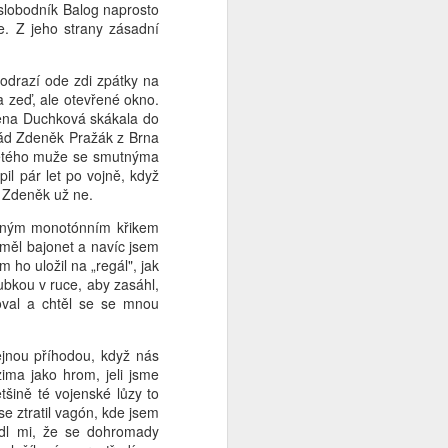
 slobodník Balog naprosto
e. Z jeho strany zásadní
odrazí ode zdi zpátky na
 zeď, ale otevřené okno.
lena Duchková skákala do
rád Zdeněk Pražák z Brna
etiletého muže se smutnýma
l pár let po vojně, když
le Zdeněk už ne.
ejným monotónním křikem
měl bajonet a navíc jsem
 ho uložil na „regál", jak
ubkou v ruce, aby zasáhl,
oval a chtěl se se mnou
ejnou příhodou, když nás
 zima jako hrom, jeli jsme
šině té vojenské lůzy to
se ztratil vagón, kde jsem
ídl mi, že se dohromady