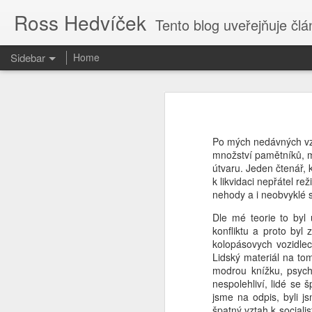
Ross Hedvíček
Tento blog uveřejňuje články
Sidebar
Home
Valentina Těreškova
Proč kvičí Česká Televize ......?
Valentina Těreškova nastoupila do
cely předběžného zadržení si přisvo
P
o mých nedávných vz
O tvůrcích a parazitech
množství pamětníků, mn
Jakmile kápo přišla z polední pr
útvaru. Jeden čtenář, 
holub v české kultuře harasmentu ) 
Tak je to potvrzeno
k likvidaci nepřátel re
bezvědomí stolkem přes palici 
nehody a i neobvyklé s
vytrénovaného kosmonauta , kterému
když pilotofala Vostok 6.
Cs-magazin.com deaktivován
1
Dle mé teorie to byl 
konfliktu a proto by
Podle mého názoru Valentina Tereš
The uncertain future
1
kolopásovych vozidle
generálmajorem ve výslužbě, což sp
Lidský materiál na to
od kolébky - tak to nasere, proto
modrou knížku, psychot
dokonce válku proti Ukrajině vyhraje
Jen fotky.
nespolehliví, lidé se
Ty vole, to se dneska ve světě děj
jsme na odpis, byli j
Nastavte si captions
2
špatný vztah k sociali