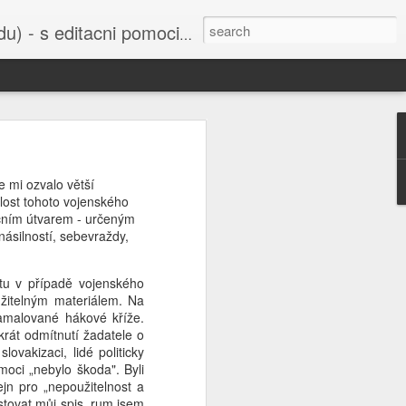
cni pomoci Ludvika Dedika.
 uvedena do
 mi ozvalo větší
klost tohoto vojenského
bažant nebo
dačním útvarem - určeným
í sejmula do
násilností, sebevraždy,
ho Svazu a
orbitu Země,
átu v případě vojenského
užitelným materiálem. Na
šak je také
amalované hákové kříže.
u všichni už
krát odmítnutí žadatele o
 Ruska nebo
lovakizaci, lidé politicky
moci „nebylo škoda". Byli
jn pro „nepoužitelnost a
istovat můj spis, rum jsem