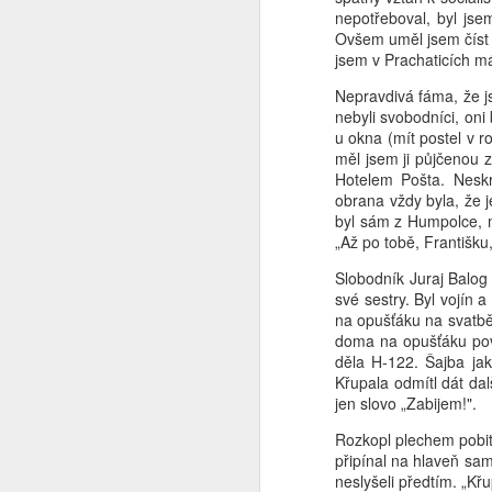
nepotřeboval, byl js
Já to vzdávám
2
Ovšem uměl jsem číst 
jsem v Prachaticích má
Ceska mladez
2
Nepravdivá fáma, že js
nebyli svobodníci, oni 
Vaclav Chadima
u okna (mít postel v 
měl jsem ji půjčenou 
Hotelem Pošta. Neskr
Vse nejlepsi k 94. narozeninam
obrana vždy byla, že 
byl sám z Humpolce, m
I mistr tesař se jednou utne
6
„Až po tobě, Františku,
Slobodník Juraj Balog
Beze slov
své sestry. Byl vojín a
na opušťáku na svatbě 
...it is another brick to the wall
doma na opušťáku pový
děla H-122. Šajba ja
Křupala odmítl dát da
Zase se něco hroutí.....
jen slovo „Zabijem!".
Modra vlajka
1
Rozkopl plechem pobit
připínal na hlaveň sam
neslyšeli předtím. „
Smrad z Hradu
1