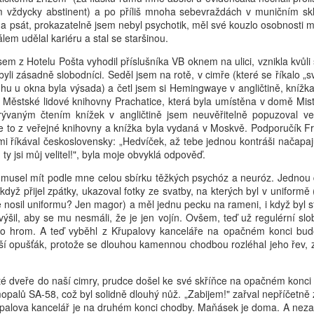
em vždycky abstinent) a po příliš mnoha sebevraždách v muničním s
a psát, prokazatelně jsem nebyl psychotik, měl své kouzlo osobnosti m
lem udělal kariéru a stal se staršinou.
em z Hotelu Pošta vyhodil příslušníka VB oknem na ulici, vznikla kvůli
byli zásadně slobodníci. Seděl jsem na rotě, v cimře (které se říkalo „sv
rohu u okna byla výsada) a četl jsem si Hemingwaye v angličtině, kníž
z Městské lidové knihovny Prachatice, která byla umístěna v domě Mis
ývaným čtením knížek v angličtině jsem neuvěřitelně popuzoval veš
je to z veřejné knihovny a knížka byla vydaná v Moskvě. Podporučík F
i říkával československy: „Hedvíček, až tebe jednou kontráši načapajú
 ty jsi můj velitel!", byla moje obvyklá odpověď.
 musel mít podle mne celou sbírku těžkých psychóz a neuróz. Jednou 
 když přijel zpátky, ukazoval fotky ze svatby, na kterých byl v uniformě
nosil uniformu? Jen magor) a měl jednu pecku na rameni, i když byl stá
šil, aby se mu nesmáli, že je jen vojín. Ovšem, teď už regulérní slob
ko hrom. A teď vyběhl z Křupalovy kanceláře na opačném konci bud
lší opušťák, protože se dlouhou kamennou chodbou rozléhal jeho řev, 
é dveře do naší cimry, prudce došel ke své skříňce na opačném konci a
opalů SA-58, což byl solidně dlouhý nůž. „Zabijem!" zařval nepříčetně 
Křupalova kancelář je na druhém konci chodby. Maňásek je doma. A n