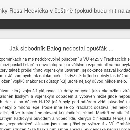
 Ross Hedvíčka v češtině (pokud budu mit naladu) - s edita
Valentina Těreškova
Jak slobodník Balog nedostal opušťák ...
 basy. Napřed nechtěla odevzdat medajli hrdiny SSSR a poté co byla
jila postel ženské co tam byla za kápo.
pomínkách na mé nedobrovolné působení u VÚ 4425 v Prachaticích se
ozí poslali i staré a nové fotografie a většinou vzpomínali na neobvy
ocházky, nazvala Těreškovou čajkou ( což má ten samý význam jako 
který taktéž prošel tímto vojenským útvarem, jej dokonce nazval likvi
a poručila jí ať táhne pod okno - Těrešková ji za to zmlátila , pak j
žimu. Já sám bych tak daleko nešel, i když nikde jinde nebyly tak běžné 
, načež se sama korunovala kápem. Jó nasrat hrdinu Sovětské
ložení vojáků (nakonec i důstojníků) určitě nějaký důvod někde mělo.
 je navíc 89 let se neoplácí. Navíc čajka, to byl její volací znak z 
útvar, který vojenští plánovací té doby odepsali jako okamžitou ztr
l zalidněn lidským a vojenským odpadem a vybaven nikde jinde nepo
kova, ruský Chuck Norris, brzy podepíše kontrakt na účast v SVO. V
ch Hakl a na dělech H-122 ještě byly pod nátěrem vidět původně n
olu s tím , že byla nespravedlivě odsouzena, protože v Rusku krado
m nebyl o mnoho lépe. Podle mne se do Prachatic dostávali jen několi
 klidně může velet aviabrigádě a tak otočit poměr sil ve prospěch
ici, dříve trestaní potetovaní kriminálníci, cikáni, Maďaři odmítající s
.
 špatným kádrovým původem a vůbec lidé, kterých z hlediska tehdejší 
ou věci , kam se na to serou Trump s Netanjahu na Blízkém východě.
sme „expendables". Já sám jsem tam přišel po vyřazení z VÚ Grabšte
stickému zřízení" (za flašku rumu mne absíci u evidenčáka nechali prol