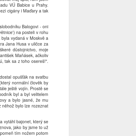
kladu VÚ Babice u Prahy.
ezi cigány i Maďary a tak
 slobodníku Balogovi - oni
ětnice') na posteli v rohu
ka byla vydaná v Moskvě a
tra Jana Husa v uličce za
keré důstojnictvo, moje
rantišek Maňásek, ačkoliv
, tak sa z toho osereš!".
dostal opušťák na svatbu
 (který normální člověk by
le ještě vojín. Prostě se
odník byl a byl velitelem
ovy a bylo jasné, že mu
z něhož bylo lze rozeznat
 vytáhl bajonet, který se
znova, jako by jsme to už
ezapomeň tím nožem potom