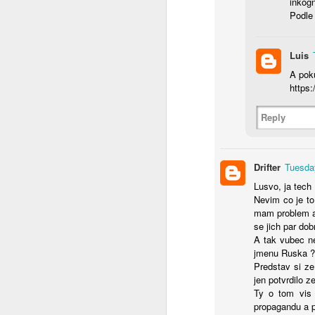
inkogn
Podle 
Svět v 2026
Luis
Do nového roku s optimismem........
1
A poku
https
Jak to chodí na sociálních sítích ?
Reply
Ó Kanada
1
Pravda o SSSR ze které tuhne krev
1
Drifter
Tuesda
Tip na výlet
Lusvo, ja tech
Nevim co je to
mam problem a 
Jericho - Last Resort - a teď tohle
1
se jich par dob
A tak vubec ne
Pro ovce co nadávají na Trumpa
jmenu Ruska ?
Predstav si ze
jen potvrdilo 
Změnilo se od té doby něco ?
1
Ty o tom vis 
propagandu a po
Země českých snů
4