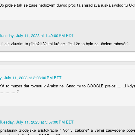
Do prdele tak se zase nedozvim duvod proc ta smradlava ruska svoloc tu Ukra
Tuesday, July 11, 2023 at 1:49:00 PM EDT
uji ale zkusim to přeložit.Velmi krátce - řekl že to bylo za účelem rabovánì.
y, July 11, 2023 at 3:08:00 PM EDT
 to muzes dat rovnou v Arabstine. Snad mi to GOOGLE prelozi.......I kdyz
............?
Tuesday, July 11, 2023 at 3:57:00 PM EDT
 přìslušnìk zlodějské aristokracie " Vor v zakoně" a velmi zasvěceně potv