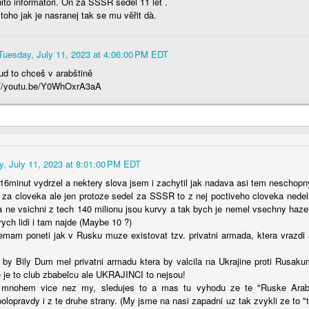
ito informátoři. On za SSSR seděl 11 let .
toho jak je nasranej tak se mu věřit dà.
Tuesday, July 11, 2023 at 4:06:00 PM EDT
d to chceš v arabštině
://youtu.be/Y0WhOxrA3aA
Posted
2nd July
by
Luis
0
Add a comment
y, July 11, 2023 at 8:01:00 PM EDT
 16minut vydrzel a nektery slova jsem i zachytil jak nadava asi tem nescho
 za cloveka ale jen protoze sedel za SSSR to z nej poctiveho cloveka ned
ne vsichni z tech 140 milionu jsou kurvy a tak bych je nemel vsechny hazet
rych lidi i tam najde (Maybe 10 ?)
mam poneti jak v Rusku muze existovat tzv. privatni armada, ktera vrazdi a
 by Bily Dum mel privatni armadu ktera by valcila na Ukrajine proti Rusa
ze je to club zbabelcu ale UKRAJINCI to nejsou!
mnohem vice nez my, sledujes to a mas tu vyhodu ze te "Ruske Arabst
lopravdy i z te druhe strany. (My jsme na nasi zapadni uz tak zvykli ze to "tak