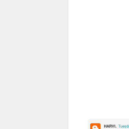
Já to vzdávám
2
Ceska mladez
2
Vaclav Chadima
Vse nejlepsi k 94. narozeninam
I mistr tesař se jednou utne
6
Beze slov
...it is another brick to the wall
Zase se něco hroutí.....
Modra vlajka
1
HARVI.
Tuesd
Smrad z Hradu
1