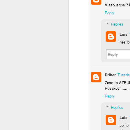
V azbustine ? 
Co se to děje v Čínĕ ?
Reply
WTF ??? ( Aliexpress ale pořád funguje )
Replies
Luis
Měl pravdu
1
neslib
Velmi povedený článek
Reply
Vždyť to jde vyřešit jednoduše
2
Drifter
Tuesda
Máme to před očima a nechápeme
Zase ta AZBUKA
Rusakovi..........
Chceš se učit čínsky ?
1
Reply
Diagnoza : sebevražda policajtem
Replies
https://hlidacipes.org/ales-rozehnal-ruska-spolecnost-je-zaostala-predevsim-civilizacne/
Luis
Je to
That is why...