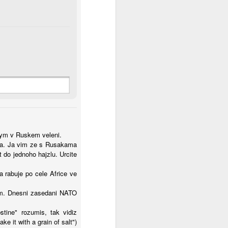
pnym v Ruskem veleni.
ela. Ja vim ze s Rusakama
 do jednoho hajzlu. Urcite
 rabuje po cele Africe ve
kum. Dnesni zasedani NATO
ine" rozumis, tak vidiz
e it with a grain of salt")