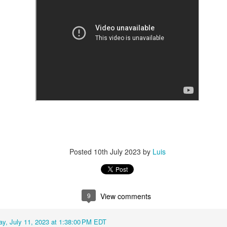
Posted
10th July 2023
by
Luis
9
View comments
ay, July 11, 2023 at 1:38:00 PM EDT