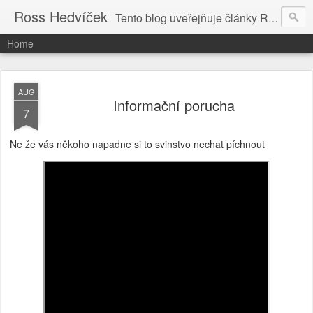
Ross Hedvíček
Tento blog uveřejňuje články Ross Hedvíčka v češtině (pokud budu mit naladu) - s editacni pomoci Ludvika Dedika.
Home
AUG
Informační porucha
7
Ne že vás někoho napadne si to svinstvo nechat píchnout