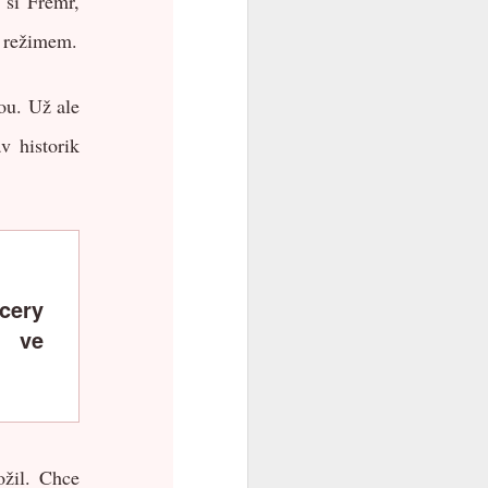
 si Fremr,
m režimem.
ou. Už ale
v historik
cery
u ve
ožil. Chce