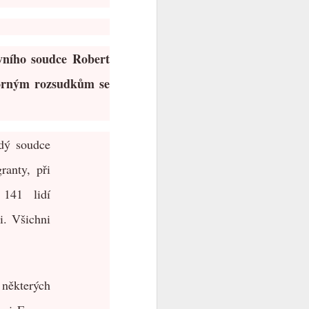
vního soudce Robert
porným rozsudkům se
dý soudce
anty, při
141 lidí
i. Všichni
 některých