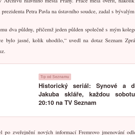
v Archivu hlavního města Prahy. Práce měla ověřit, nakolik
 prezidenta Petra Pavla na ústavního soudce, zadal s bývalý
omu dva půldny, přičemž jeden půlden společně s mým koleg
e bylo jasné, kolik uhodilo,“ uvedl na dotaz Seznam Zprá
Posted
2nd July
by
Luis
uz.
0
Add a comment
Tip od Seznamu
Historický seriál: Synové a d
Jakuba skláře, každou sobot
20:10 na TV Seznam
el po zveřejnění nových informací Fremrovo jmenování odl