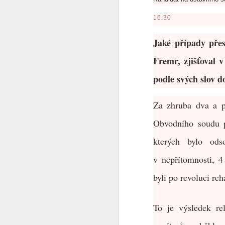
Co se to děje v Čínĕ ?
16:30
Jaké případy pře
WTF ??? ( Aliexpress ale pořád funguje )
Fremr, zjišťoval
Měl pravdu
1
podle svých slov do
Velmi povedený článek
Za zhruba dva a p
Vždyť to jde vyřešit jednoduše
2
Obvodního soudu p
Máme to před očima a nechápeme
kterých bylo od
Chceš se učit čínsky ?
1
v nepřítomnosti, 4
byli po revoluci reh
Diagnoza : sebevražda policajtem
https://hlidacipes.org/ales-rozehnal-ruska-spolecnost-je-zaostala-predevsim-civilizacne/
To je výsledek re
That is why...