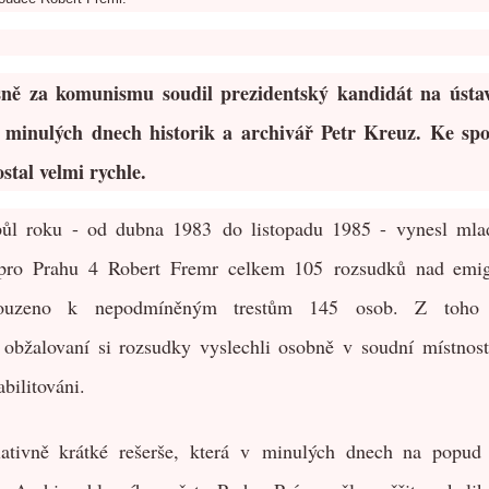
sně za komunismu soudil prezidentský kandidát na ústa
 v minulých dnech historik a archivář Petr Kreuz. Ke s
stal velmi rychle.
ůl roku - od dubna 1983 do listopadu 1985 - vynesl mla
ro Prahu 4 Robert Fremr celkem 105 rozsudků nad emigr
souzeno k nepodmíněným trestům 145 osob. Z toho 
 obžalovaní si rozsudky vyslechli osobně v soudní místnost
abilitováni.
lativně krátké rešerše, která v minulých dnech na popud