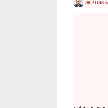
JIŘÍ PŠENIČK
Já to vzdávám
2
Ceska mladez
2
Vaclav Chadima
Vse nejlepsi k 94. narozeninam
I mistr tesař se jednou utne
6
Beze slov
...it is another brick to the wall
Zase se něco hroutí.....
Modra vlajka
1
Smrad z Hradu
1
Kandidát na ústavního s