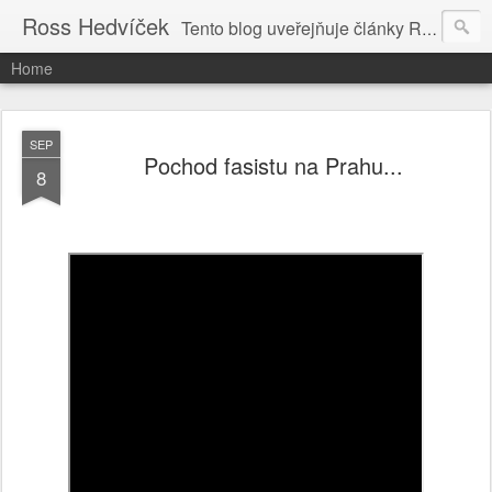
Ross Hedvíček
Tento blog uveřejňuje články Ross Hedvíčka v češtině (pokud budu mit naladu) - s editacni pomoci Ludvika Dedika.
Home
SEP
Pochod fasistu na Prahu...
8