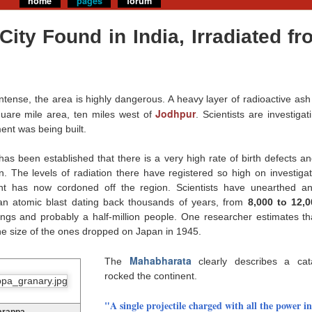
home
pages
forum
City Found in India, Irradiated f
 intense, the area is highly dangerous. A heavy layer of radioactive ash
Jodhpur
quare mile area, ten miles west of
. Scientists are investiga
nt was being built.
has been established that there is a very high rate of birth defects a
n. The levels of radiation there have registered so high on investiga
t has now cordoned off the region. Scientists have unearthed an
n atomic blast dating back thousands of years, from
8,000 to 12,
ings and probably a half-million people. One researcher estimates t
e size of the ones dropped on Japan in 1945.
Mahabharata
The
clearly describes a cata
rocked the continent.
"A single projectile charged with all the power in
Harappa