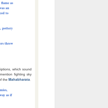
 flame as
 was an
ced to
, pottery
iers threw
riptions, which sound
mention fighting sky
Mahabharata
of the
.
rmies,
way as if