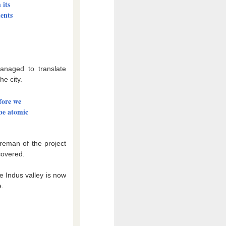
 its
ments
naged to translate
he city.
fore we
ibe atomic
reman of the project
covered.
 Indus valley is now
e.