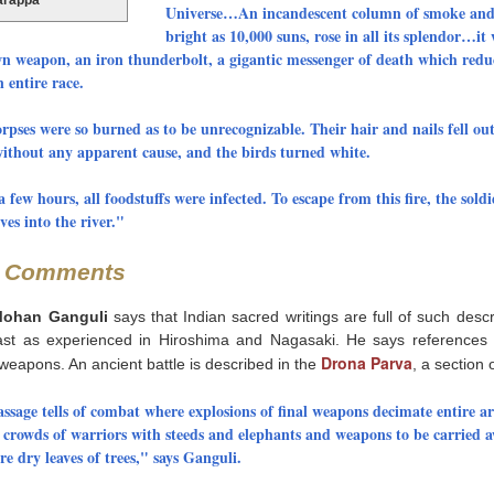
Universe…An incandescent column of smoke and
bright as 10,000 suns, rose in all its splendor…it
 weapon, an iron thunderbolt, a gigantic messenger of death which redu
n entire race.
rpses were so burned as to be unrecognizable. Their hair and nails fell out
ithout any apparent cause, and the birds turned white.
a few hours, all foodstuffs were infected. To escape from this fire, the sold
ves into the river."
an Comments
Mohan Ganguli
says that Indian sacred writings are full of such desc
last as experienced in Hiroshima and Nagasaki. He says references 
Drona Parva
 weapons. An ancient battle is described in the
, a section 
ssage tells of combat where explosions of final weapons decimate entire a
 crowds of warriors with steeds and elephants and weapons to be carried a
re dry leaves of trees," says Ganguli.