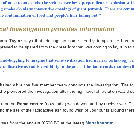
d of mushroom clouds, the writer describes a perpendicular explosion with
ng smoke clouds as consecutive openings of giant parasols. There are com
he contamination of food and people's hair falling out."
al Investigation provides information
Posted
2nd July
by
Luis
ncis Taylor
says that etchings in some nearby temples he has ma
prayed to be spared from the great light that was coming to lay ruin to t
o mid-boggling to imagine that some civilization had nuclear technology be
e radioactive ash adds credibility to the ancient Indian records that descr
0
Add a comment
."
halted while the five member team conducts the investigation. The fo
who pioneered the investigation after the high level of radiation was dis
 that the
Rama empire
(now India) was devastated by nuclear war. The
nd the site of the radioactive ash found west of Jodhpur is around ther
Mahabharata
rses from the ancient (6500 BC at the latest)
: