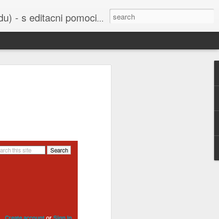
cni pomoci Ludvika Dedika.
 uvedena do
bažant nebo
í sejmula do
ho Svazu a
orbitu Země,
šak je také
u všichni už
 Ruska nebo
Create account
Sign in
or