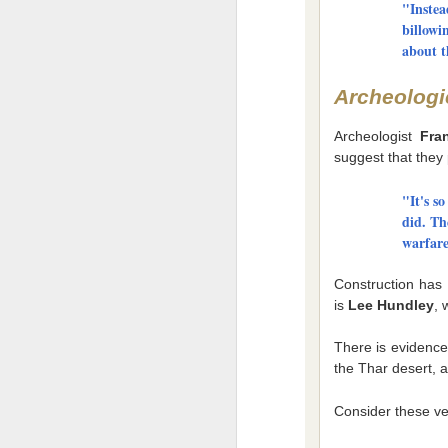
"Instea
billowi
Svět v 2026
about t
Do nového roku s optimismem........
1
Archeologic
Jak to chodí na sociálních sítích ?
Archeologist
Fra
suggest that they 
Ó Kanada
1
"It's s
Pravda o SSSR ze které tuhne krev
1
did. Th
warfare
Tip na výlet
Construction has 
is
Lee Hundley
, 
Jericho - Last Resort - a teď tohle
1
There is evidence
Pro ovce co nadávají na Trumpa
the Thar desert, a
Změnilo se od té doby něco ?
1
Consider these ve
Země českých snů
4