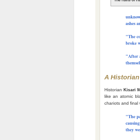
Co se to děje v Čínĕ ?
unknown
ashes a
WTF ??? ( Aliexpress ale pořád funguje )
"The co
Měl pravdu
1
broke w
Velmi povedený článek
"After 
themsel
Vždyť to jde vyřešit jednoduše
2
A Histori
Máme to před očima a nechápeme
Historian
Kisari 
Chceš se učit čínsky ?
1
like an atomic b
chariots and final
Diagnoza : sebevražda policajtem
"The pa
causing
https://hlidacipes.org/ales-rozehnal-ruska-spolecnost-je-zaostala-predevsim-civilizacne/
they we
That is why...