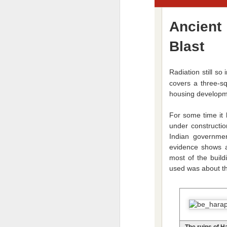
Já to vzdávám
2
Ancient 
Ceska mladez
2
Blast
Vaclav Chadima
Radiation still so
covers a three-s
Vse nejlepsi k 94. narozeninam
housing developme
I mistr tesař se jednou utne
6
For some time it 
under constructio
Beze slov
Indian governmen
evidence shows a
...it is another brick to the wall
most of the build
used was about th
Zase se něco hroutí.....
Modra vlajka
1
Smrad z Hradu
1
The ruins of 