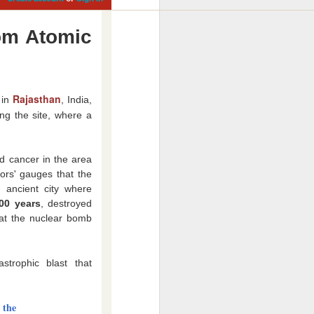
rom Atomic
Rajasthan
 in
, India,
ting the site, where a
nd cancer in the area
tors' gauges that the
 ancient city where
000 years
, destroyed
hat the nuclear bomb
strophic blast that
 the