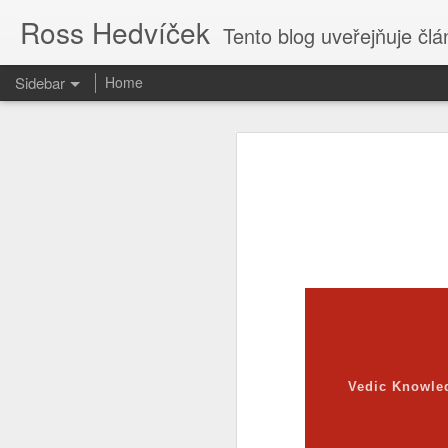
Ross Hedvíček
Tento blog uveřejňuje články
Sidebar
Home
Valentina Těreškova
Proč kvičí Česká Televize ......?
Valentina Těreškova nastoupila do
cely předběžného zadržení si přisvo
वेद V
O tvůrcích a parazitech
Jakmile kápo přišla z polední pr
holub v české kultuře harasmentu ) 
Tak je to potvrzeno
bezvědomí stolkem přes palici 
vytrénovaného kosmonauta , kterému
když pilotofala Vostok 6.
Cs-magazin.com deaktivován
1
Podle mého názoru Valentina Tereš
The uncertain future
1
generálmajorem ve výslužbě, což sp
od kolébky - tak to nasere, proto
Vedic Knowle
dokonce válku proti Ukrajině vyhraje
Jen fotky.
Ty vole, to se dneska ve světě děj
Nastavte si captions
2