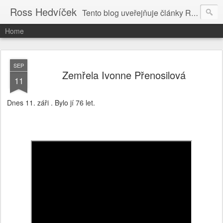
Ross Hedvíček
Tento blog uveřejňuje články Ross Hedvíčka v češtině (pokud budu mit naladu) - s editacni pomoci Ludvika Dedika.
Home
SEP
Zemřela Ivonne Přenosilová
11
Dnes 11. záři . Bylo jí 76 let.