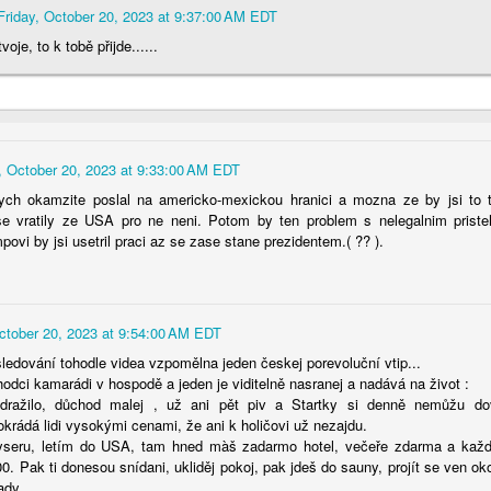
Friday, October 20, 2023 at 9:37:00 AM EDT
voje, to k tobě přijde......
, October 20, 2023 at 9:33:00 AM EDT
ych okamzite poslal na americko-mexickou hranici a mozna ze by jsi t
 se vratily ze USA pro ne neni. Potom by ten problem s nelegalnim priste
ovi by jsi usetril praci az se zase stane prezidentem.( ?? ).
October 20, 2023 at 9:54:00 AM EDT
 sledování tohodle videa vzpomělna jeden českej porevoluční vtip...
odci kamarádi v hospodě a jeden je viditelně nasranej a nadává na život :
dražilo, důchod malej , už ani pět piv a Startky si denně nemůžu do
okrádá lidi vysokými cenami, že ani k holičovi už nezajdu.
yseru, letím do USA, tam hned màš zadarmo hotel, večeře zdarma a každ
0. Pak ti donesou snídani, ukliděj pokoj, pak jdeš do sauny, projít se ven oko
tady.