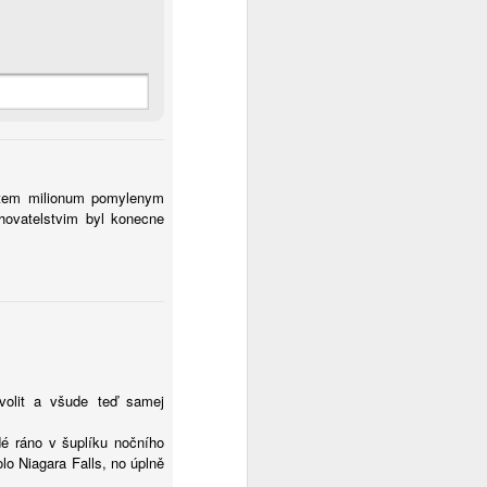
o tem milionum pomylenym
hovatelstvim byl konecne
volit a všude teď samej
é ráno v šuplíku nočního
lo Niagara Falls, no úplně