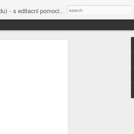
cni pomoci Ludvika Dedika.
 uvedena do
bažant nebo
í sejmula do
ho Svazu a
orbitu Země,
šak je také
u všichni už
 Ruska nebo