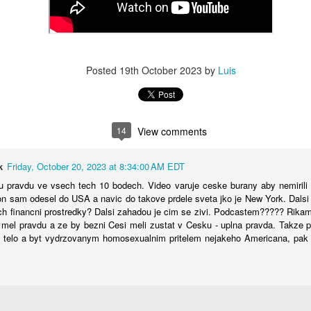
Posted
19th October 2023
by
Luis
14
View comments
k
Friday, October 20, 2023 at 8:34:00 AM EDT
u pravdu ve vsech tech 10 bodech. Video varuje ceske burany aby nemirili
n sam odesel do USA a navic do takove prdele sveta jko je New York. Dalsi 
h financni prostredky? Dalsi zahadou je cim se zivi. Podcastem????? Rika
 mel pravdu a ze by bezni Cesi meli zustat v Cesku - uplna pravda. Takze
 i telo a byt vydrzovanym homosexualnim pritelem nejakeho Americana, pak