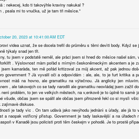
 : nekecej, kdo ti takovýhle kraviny nakukal ?
 , psala mi to vnučka, už je tam tŕi měsìce."
October 20, 2023 at 10:41:00 AM EDT
Posted
2nd July
by
Luis
ovi videa uznat, že se docela trefil do průměru s těmi devìti body. Kdyź se j
ě týkaly snad jen tři.
tiny, tu jsem v podstatě neměl, ale pràci jsem si hned do měsìce našel sám
a forklift . Výslovnost màm poŕàd s mìrným českoněmeckým akcentem a je z
l jsem kamaràda, ten mě pořád kritizoval za můj akcent, až pak jednou do
0
Add a comment
ro government ? Jà vyvalil oči a odpovìdám : ale, ale, to je furt kritika a 
ovnost màš na hovno, ale gramatiku na výtečnou. Jà anglicky jen mluvi
nem , ale takovejch co se tady narodili ale gramatiku neovládaj jsem zažil do
enì problèm, to jen ve velkých městech, na v,enkově je to ùplně to samè ja
é všude, občas jsem se spálil ale občas jsem přirozeně řekl co si myslì všich
k zajìmavè diskuse.
dnostì je tady vìc . On tam udàvà jako nevýhodu jednànì s ùŕady, ale jà to
ost a naopak vstřìcný přìstup. Government je tady laskavější a na úřadech n
 aspoň v Kanadě jsou policisti proti těm českejm v pohodě. Je to prostě přìpa