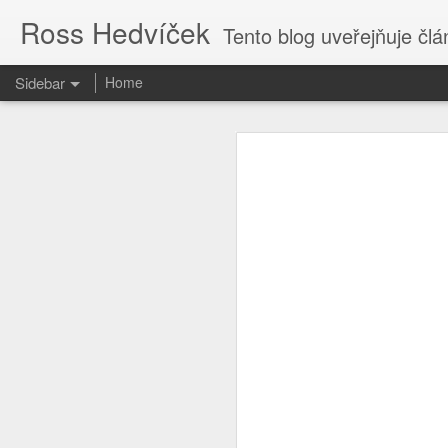
Ross Hedvíček
Tento blog uveřejňuje články
Sidebar
Home
Valentina Těreškova
Proč kvičí Česká Televize ......?
Valentina Těreškova nastoupila do
cely předběžného zadržení si přisvo
O tvůrcích a parazitech
Jakmile kápo přišla z polední pr
holub v české kultuře harasmentu ) 
Tak je to potvrzeno
bezvědomí stolkem přes palici 
vytrénovaného kosmonauta , kterému
když pilotofala Vostok 6.
Cs-magazin.com deaktivován
1
Podle mého názoru Valentina Tereš
The uncertain future
1
generálmajorem ve výslužbě, což sp
od kolébky - tak to nasere, proto
dokonce válku proti Ukrajině vyhraje
Jen fotky.
Ty vole, to se dneska ve světě děj
Nastavte si captions
2