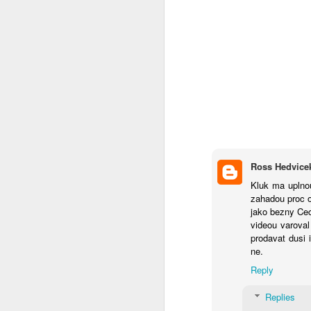
Já to vzdávám
2
Ceska mladez
2
Vaclav Chadima
Vse nejlepsi k 94. narozeninam
I mistr tesař se jednou utne
6
Ross Hedvice
Beze slov
Kluk ma uplno
zahadou proc o
...it is another brick to the wall
jako bezny Cec
videou varoval
prodavat dusi
Zase se něco hroutí.....
ne.
Reply
Modra vlajka
1
Replies
Smrad z Hradu
1