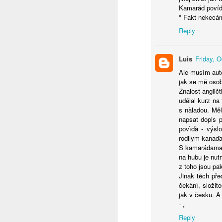
Kamarád povídá
" Fakt nekecám
Svět v 2026
Reply
Do nového roku s optimismem........
1
Luis
Friday, 
Jak to chodí na sociálních sítích ?
Ale musìm autor
jak se mě osobn
Ó Kanada
1
Znalost anglič
udělal kurz n
Pravda o SSSR ze které tuhne krev
1
s nàladou. Mě
napsat dopis p
povìdà - výsl
Tip na výlet
rodilym kanaďa
S kamarádama n
Jericho - Last Resort - a teď tohle
1
na hubu je nutn
z toho jsou pa
Pro ovce co nadávají na Trumpa
Jinak těch pře
čekànì, složit
jak v česku. A
Změnilo se od té doby něco ?
1
- ,
Reply
Země českých snů
4