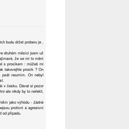
ich budu držet proberu je ,
, ve druhém měsìci jsem už
ajìmavè, že se mi to měnì
šel s prosìkem : můžeš mi
pak takovejhle prosìk ? On
m, psát neumìm. On nebyl
st.
k v česku. Dàvat si pozor
ni ale nikdy by to neřekli,
 vidìm jako výhòdu - źàdnè
ejsou protivnì a agresivní
d od přìpadu.