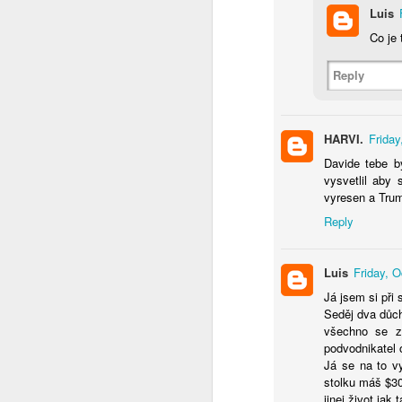
Luis
Co se to děje v Čínĕ ?
Co je t
WTF ??? ( Aliexpress ale pořád funguje )
Reply
Měl pravdu
1
HARVI.
Friday
Velmi povedený článek
Davide tebe b
vysvetlil aby
Vždyť to jde vyřešit jednoduše
2
vyresen a Trump
Reply
Máme to před očima a nechápeme
Luis
Friday, 
Chceš se učit čínsky ?
1
Já jsem si při
Seděj dva důch
Diagnoza : sebevražda policajtem
všechno se z
podvodnikatel 
https://hlidacipes.org/ales-rozehnal-ruska-spolecnost-je-zaostala-predevsim-civilizacne/
Já se na to v
stolku máš $30
That is why...
jinej život jak 