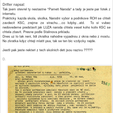
Drifter napsal:
Tak jsem otevrel ty nestastne "Pameti Naroda" a tady je jeste par fotek z
internetu.
Prakticky kazda skola, skolka, Narodni vybor a podnikove ROH se chteli
zavdecit KSC, zrejme ze strachu....co kdyby...atd. To si vubec
nedovedeme predstavit jak LUZA naroda chtela veset koho koliv KSC se
chtela zbavit. Presne podle Stalinova prikladu.
Dnes uz to tak neni, lidi zkratka nahodne vypadnou z okna nebo z mostu.
No zkratka kdyz chteji mlatit psa, tak se ten bic vzdycky najde.
Jestli pak jeste nekteri z tech skolnich deti jsou nazivu ?????
D.