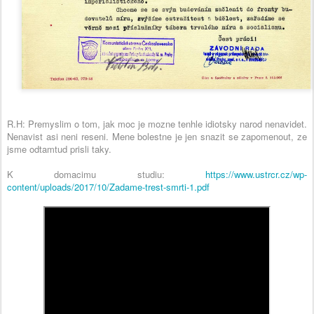
R.H: Premyslim o tom, jak moc je mozne tenhle idiotsky narod nenavidet.
Nenavist asi neni reseni. Mene bolestne je jen snazit se zapomenout, ze
jsme odtamtud prisli taky.
K domacimu studiu:
https://www.ustrcr.cz/wp-
content/uploads/2017/10/Zadame-trest-smrti-1.pdf