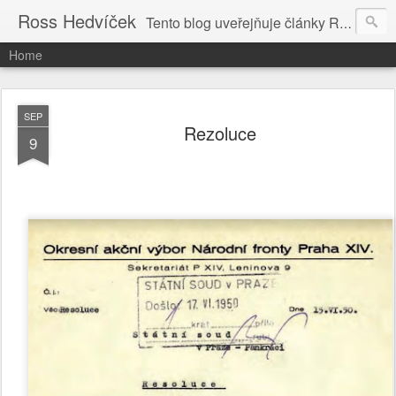
Ross Hedvíček
Tento blog uveřejňuje články Ross Hedvíčka v češtině (pokud budu mit naladu) - s editacni pomoci Ludvika Dedika.
Home
SEP
Rezoluce
9