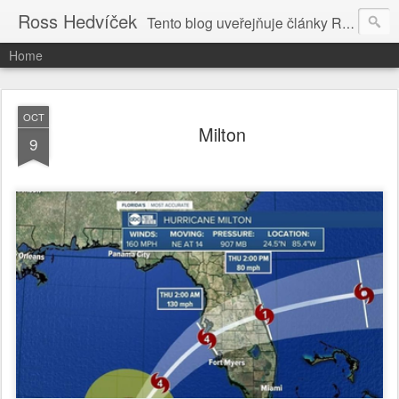
Ross Hedvíček
Tento blog uveřejňuje články Ross Hedvíčka v češtině (pokud budu mit naladu) - s editacni pomoci Ludvika Dedika.
Home
OCT
Milton
9