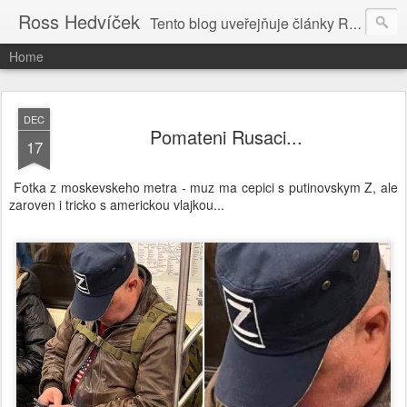
Ross Hedvíček
Tento blog uveřejňuje články Ross Hedvíčka v češtině (pokud budu mit naladu) - s editacni pomoci Ludvika Dedika.
Home
DEC
Pomateni Rusaci...
17
Fotka z moskevskeho metra - muz ma cepici s putinovskym Z, ale
zaroven i tricko s americkou vlajkou...