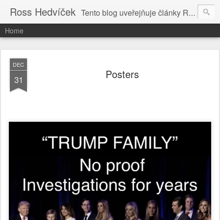
Ross Hedvíček
Tento blog uveřejňuje články Ross Hedvíčka v češtině (pokud budu mit naladu) - s editacni pomoci Ludvika Dedika.
Home
DEC
Posters
31