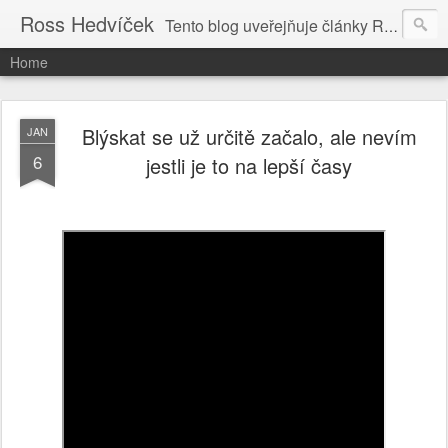
Ross Hedvíček
Tento blog uveřejňuje články Ross Hedvíčka v češtině (pokud budu mit naladu) - s editacni pomoci Ludvika Dedika.
Home
Blýskat se už určitě začalo, ale nevím
JAN
6
jestli je to na lepší časy