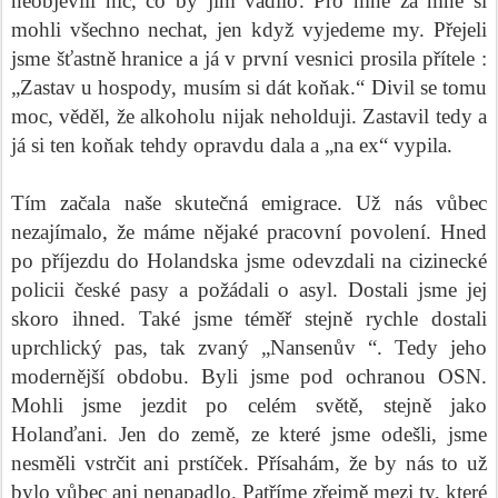
neobjevili nic, co by jim vadilo. Pro mne za mne si
mohli všechno nechat, jen když vyjedeme my. Přejeli
jsme šťastně hranice a já v první vesnici prosila přítele :
„Zastav u hospody, musím si dát koňak.“ Divil se tomu
moc, věděl, že alkoholu nijak neholduji. Zastavil tedy a
já si ten koňak tehdy opravdu dala a „na ex“ vypila.
Tím začala naše skutečná emigrace. Už nás vůbec
nezajímalo, že máme nějaké pracovní povolení. Hned
po příjezdu do Holandska jsme odevzdali na cizinecké
policii české pasy a požádali o asyl. Dostali jsme jej
skoro ihned. Také jsme téměř stejně rychle dostali
uprchlický pas, tak zvaný „Nansenův “. Tedy jeho
modernější obdobu. Byli jsme pod ochranou OSN.
Mohli jsme jezdit po celém světě, stejně jako
Holanďani. Jen do země, ze které jsme odešli, jsme
nesměli vstrčit ani prstíček. Přísahám, že by nás to už
bylo vůbec ani nenapadlo. Patříme zřejmě mezi ty, které