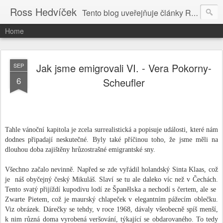
Ross Hedvíček
Tento blog uveřejňuje články Ross Hedvíčka v češtině (pokud budu mit naladu) - s editacni pomoci Ludvika Dedika.
Home
Jak jsme emigrovali VI. - Vera Pokorny-
SEP
6
Scheufler
Tahle vánoční kapitola je zcela surrealistická a popisuje události, které nám
dodnes připadají neskutečné. Byly také příčinou toho, že jsme měli na
dlouhou doba zajištěny hrůzostrašné emigrantské sny.
Všechno začalo nevinně. Napřed se zde vyřádil holandský Sinta Klaas, což
je
náš obyčejný český Mikuláš. Slaví se tu ale daleko víc než v Čechách.
Tento svatý přijíždí kupodivu lodí ze Španělska a nechodí s čertem, ale se
Zwarte Pietem, což je maurský chlapeček v elegantním pážecím oblečku.
Viz obrázek. Dárečky se tehdy, v roce 1968, dávaly všeobecně spíš menší,
k nim různá doma vyrobená veršování, týkající se obdarovaného. To tedy