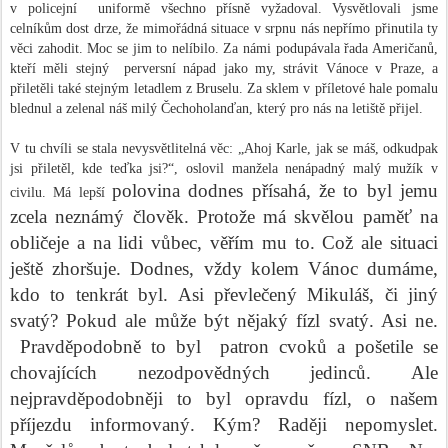
v policejní
uniformě všechno přísně vyžadoval. Vysvětlovali jsme
celníkům dost drze, že mimořádná situace v srpnu nás nepřímo přinutila ty
věci zahodit. Moc se jim to nelíbilo. Za námi podupávala řada Američanů,
kteří měli stejný
perversní nápad jako my, strávit Vánoce v Praze, a
přiletěli také stejným letadlem z Bruselu. Za sklem v příletové hale pomalu
blednul a zelenal náš milý Čechoholanďan, který pro nás na letiště přijel.
V tu chvíli se stala nevysvětlitelná věc: „Ahoj Karle, jak se máš, odkudpak
jsi přiletěl, kde teďka jsi?“, oslovil manžela nenápadný malý mužík v
polovina dodnes přísahá, že to byl jemu
civilu. Má lepší
zcela neznámý člověk. Protože má skvělou paměť na
obličeje a na lidi vůbec, věřím mu to. Což ale situaci
ještě zhoršuje. Dodnes, vždy kolem Vánoc dumáme,
kdo to tenkrát byl. Asi převlečený Mikuláš, či jiný
svatý? Pokud ale může být nějaký fízl svatý. Asi ne.
Pravděpodobně to byl
patron cvoků a pošetile se
chovajících nezodpovědných jedinců. Ale
nejpravděpodobněji to byl opravdu fízl, o našem
příjezdu informovaný. Kým? Raději nepomyslet.