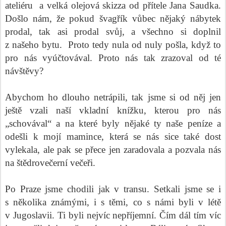
ateliéru
a velká olejová skizza od přítele Jana Saudka.
Došlo nám, že pokud švagřík vůbec nějaký nábytek
prodal, tak asi prodal svůj, a všechno si doplnil
z našeho bytu.
Proto tedy nula od nuly pošla, když to
pro nás vyúčtovával. Proto nás tak zrazoval od té
návštěvy?
Abychom ho dlouho netrápili, tak jsme si od něj jen
ještě vzali naší vkladní knížku, kterou pro nás
„schovával“ a na které byly nějaké ty naše peníze a
odešli k mojí mamince, která se nás sice také dost
vylekala, ale pak se přece jen zaradovala a pozvala nás
na štědrovečerní večeři.
Po Praze jsme chodili jak v transu. Setkali jsme se i
s několika známými, i s těmi, co s námi byli v létě
v Jugoslavii. Ti byli nejvíc nepříjemní. Čím dál tím víc