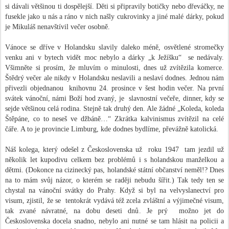
si dávali většinou ti dospělejší. Děti si připravily botičky nebo dřeváčky, ne
fusekle jako u nás a ráno v nich našly cukrovinky a jiné malé dárky, pokud
je Mikuláš nenavštívil večer osobně.
Vánoce se dříve v Holandsku slavily daleko méně, osvětlené stromečky
venku ani v bytech vidět moc nebylo a dárky „k Ježíšku“
se nedávaly.
Všimněte si prosím, že mluvím o minulosti, dnes už zvítězila komerce.
Štědrý večer ale nikdy v Holandsku neslavili a neslaví dodnes. Jednou nám
přivezli objednanou
knihovnu 24. prosince v šest hodin večer. Na první
svátek vánoční, námi Boží hod zvaný, je
slavnostní večeře, dinner, kdy se
sejde většinou celá rodina. Stejně tak druhý den. Ale žádné „Koleda, koleda
Štěpáne, co to neseš ve džbáně…“ Zkrátka kalvinismus zvítězil na celé
čáře. A to je provincie Limburg, kde dodnes bydlíme, převážně katolická.
Náš kolega, který odešel z Československa už
roku 1947
tam jezdil už
několik let kupodivu celkem bez problémů i s holandskou manželkou a
dětmi. (Dokonce na cizinecký pas, holandské státní občanství neměl!? Dnes
na to mám svůj názor, o kterém se raději nebudu šířit.) Tak tedy ten se
chystal na vánoční svátky do Prahy. Když si byl na velvyslanectví pro
visum, zjistil, že se
tentokrát vydává též zcela zvláštní a výjimečné visum,
tak zvané návratné, na dobu deseti dnů. Je prý
možno jet do
Československa docela snadno, nebylo ani nutné se tam hlásit na policii a