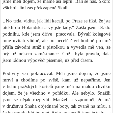
jsme měli dojem, že máme asi lepru. Báli se nás. Skoro
všichni. Jiní zas překvapeně říkali:
„ No teda, vidíte, jak lidi kecají, po Praze se říká, že jste
utekli do Holandska a vy jste tady.“ Zašla jsem též do
podniku, kde jsem dříve
pracovala. Bývalí kolegové
mne uvítali vlídně, ale po necelé čtvrt hodině pro mě
přišla závodní stráž s pistolkou a vyvedla mě ven, že
prý už nejsem zaměstnanec. Což
byla pravda, dala
jsem řádnou výpověď písemně, už před časem.
Podivný sen pokračoval. Měli jsme dojem, že jsme
mrtví a chodíme po světě, kam už nepatříme. Jen
v tichu pražských kostelů jsme měli na malou chvilku
dojem, že je všechno v pořádku. Ale nebylo. Snažili
jsme se nějak rozptýlit. Manžel si vzpomněl, že má
v družstvu Snaha objednané boty, tak zvaně na míru, a
že by mohly být hotové. Byly, vyzvedli jsme je tedy - a