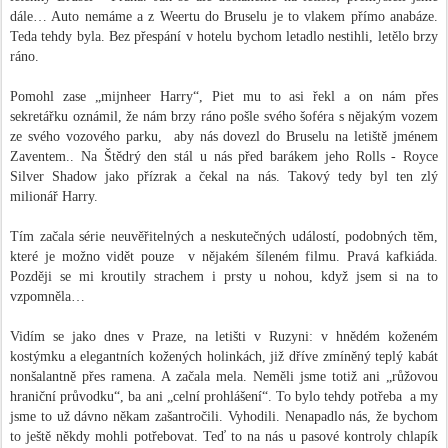
dále… Auto nemáme a z Weertu do Bruselu je to vlakem přímo anabáze.
Teda tehdy byla. Bez přespání v hotelu bychom letadlo nestihli, letělo brzy
ráno.
Pomohl zase „mijnheer Harry“, Piet mu to asi řekl a on nám přes
sekretářku oznámil, že nám brzy ráno pošle svého šoféra s nějakým vozem
ze svého vozového parku,
aby nás dovezl do Bruselu na letiště jménem
Zaventem.. Na Štědrý den stál u nás před barákem jeho Rolls - Royce
Silver Shadow jako přízrak a čekal na nás. Takový tedy byl ten zlý
milionář Harry.
Tím začala série neuvěřitelných a neskutečných událostí, podobných těm,
které je možno vidět pouze
v nějakém šíleném filmu. Pravá kafkiáda.
Později se mi kroutily strachem i prsty u nohou, když jsem si na to
vzpomněla…
Vidím se jako dnes v Praze, na letišti v Ruzyni: v hnědém koženém
kostýmku a elegantních kožených holinkách, již dříve zmíněný teplý kabát
nonšalantně přes ramena. A začala mela. Neměli jsme totiž ani „růžovou
hraniční průvodku“, ba ani „celní prohlášení“. To bylo tehdy potřeba
a my
jsme to už dávno někam zašantročili. Vyhodili. Nenapadlo nás, že bychom
to ještě někdy mohli potřebovat. Teď to na nás u pasové kontroly chlapík