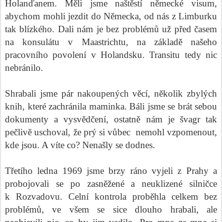
Holanďanem. Měli jsme naštěstí německé visum,
abychom mohli jezdit do Německa, od nás z Limburku
tak blízkého. Dali nám je bez problémů už před časem
na konsulátu v Maastrichtu, na základě našeho
pracovního povolení v Holandsku. Transitu tedy nic
nebránilo.
Shrabali jsme pár nakoupených věcí, několik zbylých
knih, které zachránila maminka. Báli jsme se brát sebou
dokumenty a vysvědčení, ostatně nám je švagr tak
pečlivě uschoval, že prý si vůbec
nemohl vzpomenout,
kde jsou. A víte co? Nenašly se dodnes.
Třetího ledna 1969 jsme brzy ráno vyjeli z Prahy a
probojovali se po zasněžené a neuklizené silničce
k Rozvadovu. Celní kontrola proběhla celkem bez
problémů, ve všem se sice dlouho hrabali, ale