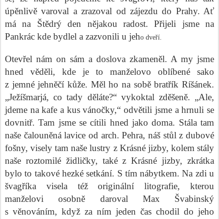
úpěnlivě varoval a zrazoval od zájezdu do Prahy. Ať
má na Štědrý den nějakou radost. Přijeli jsme na
Pankrác kde bydlel a zazvonili u jeh
o dveří.
Otevřel nám on sám a doslova zkameněl. A my jsme
hned věděli, kde je to manželovo oblíbené sako
z jemné jehněčí kůže. Měl ho na sobě bratřík Ríšánek.
„Ježíšmarjá, co tady děláte?“ vykoktal zděšeně. „Ale,
jdeme na kafe a kus vánočky,“ odvětili jsme a hrnuli se
dovnitř. Tam jsme se cítili hned jako doma. Stála tam
naše čalouněná lavice od arch. Pehra, náš stůl z dubové
fošny, visely tam naše lustry z Krásné jizby, kolem stály
naše roztomilé židličky, také z Krásné jizby, zkrátka
bylo to takové hezké setkání. S tím nábytkem. Na zdi u
švagříka visela též originální litografie, kterou
manželovi osobně daroval Max Švabinský
s věnováním, když za ním jeden čas chodil do jeho