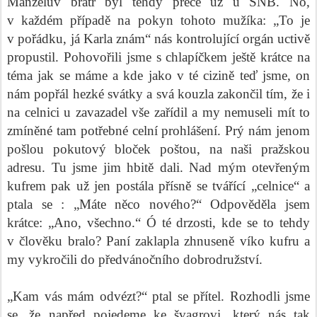
Manželův bratr byl tehdy přece už u SNB. No,
v každém případě na pokyn tohoto mužíka: „To je
v pořádku, já Karla znám“ nás kontrolující orgán uctivě
propustil. Pohovořili jsme s chlapíčkem ještě krátce na
téma jak se máme a kde jako v té cizině teď jsme, on
nám popřál hezké svátky a svá kouzla zakončil tím, že i
na celnici u zavazadel vše zařídil a my nemuseli mít to
zmíněné tam potřebné celní prohlášení. Prý nám jenom
pošlou pokutový bloček poštou, na naši pražskou
adresu. Tu jsme jim hbitě dali. Nad mým otevřeným
kufrem pak už jen postála přísně se tvářící „celnice“ a
ptala se : „Máte něco nového?“ Odpověděla jsem
krátce: „Ano, všechno.“ Ó té drzosti, kde se to tehdy
v člověku bralo? Paní zaklapla zhnuseně víko kufru a
my vykročili do předvánočního dobrodružství.
„Kam vás mám odvézt?“ ptal se přítel. Rozhodli jsme
se, že napřed pojedeme ke švagrovi, který nás tak