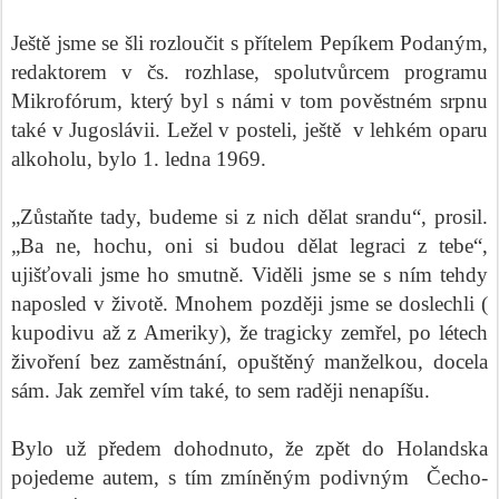
Ještě jsme se šli rozloučit s přítelem Pepíkem Podaným,
redaktorem v čs. rozhlase, spolutvůrcem programu
Mikrofórum, který byl s námi v tom pověstném srpnu
také v Jugoslávii. Ležel v posteli, ještě
v lehkém oparu
alkoholu, bylo 1. ledna 1969.
„Zůstaňte tady, budeme si z nich dělat srandu“, prosil.
„Ba ne, hochu, oni si budou dělat legraci z tebe“,
ujišťovali jsme ho smutně. Viděli jsme se s ním tehdy
naposled v životě. Mnohem později jsme se doslechli (
kupodivu až z Ameriky), že tragicky zemřel, po létech
živoření bez zaměstnání, opuštěný manželkou, docela
sám. Jak zemřel vím také, to sem raději nenapíšu.
Bylo už předem dohodnuto, že zpět do Holandska
pojedeme autem, s tím zmíněným podivným Čecho-