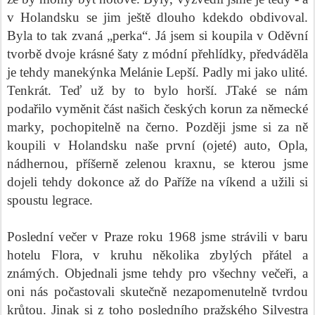
v Holandsku se jim ještě dlouho kdekdo obdivoval.
Byla to tak zvaná „perka“. Já jsem si koupila v Oděvní
tvorbě dvoje krásné šaty z módní přehlídky, předváděla
je tehdy manekýnka Melánie Lepší. Padly mi jako ulité.
Tenkrát. Teď už by to bylo horší.
J
Také se nám
podařilo vyměnit část našich českých korun za německé
marky, pochopitelně na černo. Později jsme si za ně
koupili v Holandsku naše první (ojeté) auto, Opla,
nádhernou, příšerně zelenou kraxnu, se kterou jsme
dojeli tehdy dokonce až do Paříže na víkend a užili si
spoustu legrace.
Poslední večer v Praze roku 1968 jsme strávili v baru
hotelu Flora, v kruhu několika zbylých přátel a
známých. Objednali jsme tehdy pro všechny večeři, a
oni nás počastovali skutečně nezapomenutelně tvrdou
krůtou. Jinak si z toho posledního pražského Silvestra