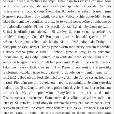
po deseti dnech se mohlo zase vyjet. Hned nám to radostně oznámil. Moc
jsme tomu nevěřili, ale naši čeští podnájemníci se začali okamžitě
připravovat a pucovat svoji Škodovku. Kupodivu se nebáli. Napsali jsme
švagrovi, právníkovi, aby zjistil, co a jak. Velice rychle odpověděl, že nic
takového nemáme podnikat, protože je to velmi nebezpečné a rozhodně by
to nedopadlo dobře. Přímo nás prosil, ba zapřísahal, abychom nejezdili.
Z jiných zdrojů jsme ale už měli zprávy, že toto visum skutečně bez
problémů funguje. Co teď? Pro jistotu jsme si ho také rychle pořídili,
poštou. Stále jsme váhali, ale lákalo nás to. Ještě jednou do Prahy… a
pochopitelně zase
nazpět. Tehdy jsme ovšem měli nervy celkem v pořádku
a skoro ničeho jsme se nebáli. Rozhodli jsme se tedy, že to riskneme.
Podnájemníci, kteří odjeli autem už několik dnů před Vánoci, nám slíbili,
že pošlou telegram, zdali projeli bez problémů. Poslali. Prý všechno je o.k.
Také náš
český Holanďan už byl v Praze u své sestry, i s několika
ratolestmi. Požádali jsme tedy váhavě
o dovolenou – neměli jsme na ni
totiž ještě vůbec nárok. Podnájemníci to vyřešili chytře, po česku, hodili se
marod. Piet nám povolil dovolenou – tedy s podmínkou, že nám tyto dny
budou později strženy z celkového počtu dnů dovolené, na kterou budeme
mít nárok. My ale
především přemýšleli o tom, jak se do toho
Československa dostaneme. Firma nám dala zálohu, abychom měli
na
letenky. Sekretářka, která obvykle zařizovala cesty pro zaměstnance, kteří
cestovali pro firmu po celém světě nám zajistila na 24. prosince 1968 ráno
letenky Brusel - Praha. Jak se ale dostaneme na letiště, přemýšleli jsme