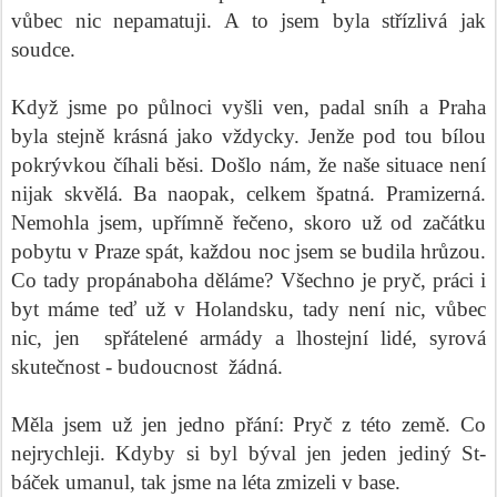
vůbec nic nepamatuji. A to jsem byla střízlivá jak
soudce.
Když jsme po půlnoci vyšli ven, padal sníh a Praha
byla stejně krásná jako vždycky. Jenže pod tou bílou
pokrývkou číhali běsi. Došlo nám, že naše situace není
nijak skvělá. Ba naopak, celkem špatná. Pramizerná.
Nemohla jsem, upřímně řečeno, skoro už od začátku
pobytu v Praze spát, každou noc jsem se budila hrůzou.
Co tady propánaboha děláme? Všechno je pryč, práci i
byt máme teď už v Holandsku, tady není nic, vůbec
nic, jen
spřátelené armády a lhostejní lidé, syrová
skutečnost - budoucnost
žádná.
Měla jsem už jen jedno přání: Pryč z této země. Co
nejrychleji. Kdyby si byl býval jen jeden jediný St-
báček umanul, tak jsme na léta zmizeli v base.