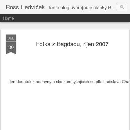
Ross Hedvíček
Tento blog uveřejňuje články Ross Hedvíčka v češtině (pokud budu mit naladu) - s editacni pomoci Ludvika Dedika.
Home
JUL
Fotka z Bagdadu, rijen 2007
30
Jen dodatek k nedavnym clankum tykajicich se plk. Ladislava Cha