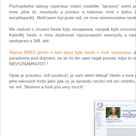
Pochopitelne takovy repertoar mistni nezletile "spravce" velmi po
mne, plne lzi, nesmyslu a pomluv a nakonec mne v lednu 20
encyklopedii). Mohl jsem byt jeste rad, ze mne ceremonialne neobe
Me zadosti o zruseni hesla byly neuspesne, naopak bylo umozn
Kaisrlik) heslo o mne doplnovat nejruznejsimi nesmysly a 
spolupraci s StB, atd..
Teprve DNES (proto o tom pisu) bylo heslo o mne vymazano
, 
paradoxne pod dojmem, ze se mi tim opet nejak pomsti, kdyz to vy
NEVYZNAMNOSTI !
Opak je pravdou, mili soudruzi, ja vam velmi dekuji! Heslo o mne 
plne takovych trotlu jako jste vy, ja opravdu nechci mit ani zmink
nic mit. Sbohem a fuck you very much!