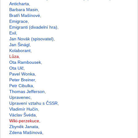
Anticharta
,
Barbara Masin
,
Bratři Mašínové
,
Emigrace
,
Emigranti (divadelní hra)
,
Exil
,
Jan Novák (spisovatel)
,
Jan Šinágl
,
Kolaborant
,
Lůza
,
Ota Rambousek
,
Ota Ulč
,
Pavel Wonka
,
Peter Breiner
,
Petr Cibulka
,
Thomas Jefferson
,
Upravenec
,
Upravení vztahu s ČSSR
,
Vladimír Hučín
,
Václav Švéda
,
Wiki-perzekuce
,
Zbyněk Janata
,
Zdena Mašínová
,