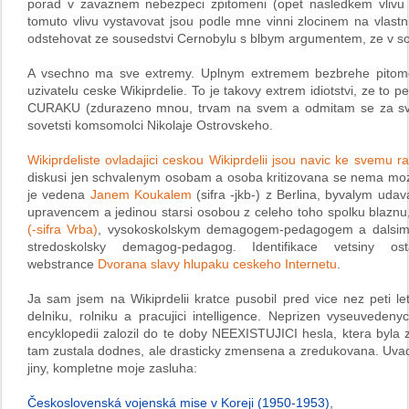
porad v zavaznem nebezpeci zpitomeni (opet nasledkem vlivu spo
tomuto vlivu vystavovat jsou podle mne vinni zlocinem na vlastni
odstehovat ze sousedstvi Cernobylu s blbym argumentem, ze v sou
A vsechno ma sve extremy. Uplnym extremem bezbrehe pitomos
uzivatelu ceske Wikiprdelie. To je takovy extrem idiotstvi, ze 
CURAKU (zdurazeno mnou, trvam na svem a odmitam se za sve v
sovetsti komsomolci Nikolaje Ostrovskeho.
Wikiprdeliste ovladajici ceskou Wikiprdelii jsou navic ke svemu 
diskusi jen schvalenym osobam a osoba kritizovana se nema mozn
je vedena
Janem Koukalem
(sifra -jkb-) z Berlina, byvalym uda
upravencem a jedinou starsi osobou z celeho toho spolku blaz
(-sifra Vrba)
, vysokoskolskym demagogem-pedagogem a dalsi
stredoskolsky demagog-pedagog. Identifikace vetsiny o
webstrance
Dvorana slavy hlupaku ceskeho Internetu
.
Ja sam jsem na Wikiprdelii kratce pusobil pred vice nez peti 
delniku, rolniku a pracujici intelligence. Neprizen vyseuveden
encyklopedii zalozil do te doby NEEXISTUJICI hesla, ktera byla z
tam zustala dodnes, ale drasticky zmensena a zredukovana. Uvadim
jiny, kompletne moje zasluha:
Československá vojenská mise v Koreji (1950-1953)
,