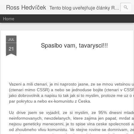
Ross Hedvíček
Tento blog uveřejňuje články Ross Hedvíčka v češtině (pokud budu mit naladu) - s editacni pomoci Ludvika Dedika.
Home
JUL
Spasibo vam, tavarysci!!!
21
Vazeni a mili ctenari, je mi naprosto jasne, ze se mnou vetsinou upl
(ctenari mimo CSSR) a nebo se jednoduse bojite (ctenari v CSSR) t
jako dobrovolnik a napisu to tak jak si to myslim, protoze me uz o
par pokrytcu a nebo ex-komunistu z Ceska.
Uz drive jsem se vyjadril, ze si myslim, ze 95% dnesni mla
neinformovanych, nevzdelanych, ktere zajima jen papat, mrdat a k
nejsou geneticky menecenni, je to spise vina ceske spolecnosti a
od zhoubneho vlivu komunistu. Ve stejne rovine se domnivam, ze