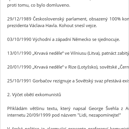
proti tomu, co bylo domluveno.
29/12/1989 Československý parlament, obsazený 100% komun
prezidenta Václava Havla. Kohout snesl vejce.
03/10/1990 Východní a západní Německo se sjednocuje.
13/01/1990 „Krvavá neděle“ ve Vilniusu (Litva), patnáct zabit
20/01/1990 „Krvavá neděle“ v Rize (Lotyšsko), sovětské „Černé 
25/10/1991 Gorbačov rezignuje a Sovětský svaz přestává exis
2. Výčet obětí exkomunistů
Přikládám většinu textu, který napsal George Švehla z Au
internetu 20/09/1999 pod názvem "Lidi, nezapomínejte!"
V české politice je alarmující procento preferencí komuni