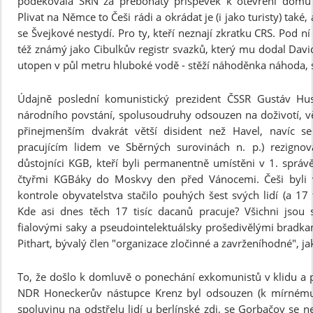
poděkovala SRN za přebohatý příspěvek k otevření domů z
Plivat na Němce to Češi rádi a okrádat je (i jako turisty) také,
se Švejkové nestydí. Pro ty, kteří neznají zkratku CRS. Pod ní
též známý jako Cibulkův registr svazků, který mu dodal David
utopen v půl metru hluboké vodě - stěží náhoděnka náhoda, 
Údajně poslední komunistický prezident ČSSR Gustáv Hu
národního povstání, spolusoudruhy odsouzen na doživotí, vě
přinejmenším dvakrát větší disident než Havel, navíc s
pracujícím lidem ve Sběrných surovinách n. p.) rezigno
důstojníci KGB, kteří byli permanentně umístěni v 1. správě
čtyřmi KGBáky do Moskvy den před Vánocemi. Češi byli
kontrole obyvatelstva stačilo pouhých šest svých lidí (a 17 
Kde asi dnes těch 17 tisíc dacanů pracuje? Všichni jsou 
fialovými saky a pseudointelektuálsky prošedivělými brad
Pithart, bývalý člen "organizace zločinné a zavrženíhodné", j
To, že došlo k domluvě o ponechání exkomunistů v klidu a p
NDR Honeckerův nástupce Krenz byl odsouzen (k mírnému
spoluvinu na odstřelu lidí u berlínské zdi, se Gorbačov se n