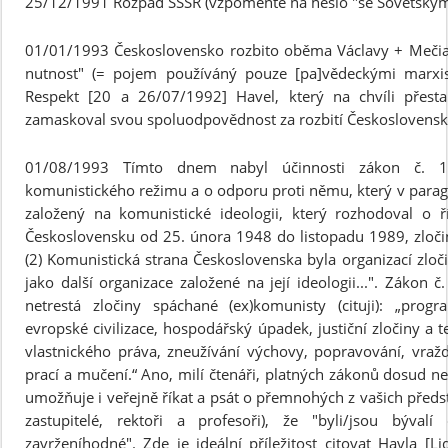
25/12/1991 Rozpad SSSR (vzpomeňte na heslo "se Sovětským 
01/01/1993 Československo rozbito oběma Václavy + Mečiare
nutnost" (= pojem používáný pouze [pa]vědeckými marxisty
Respekt [20 a 26/07/1992] Havel, který na chvíli přesta
zamaskoval svou spoluodpovědnost za rozbití Československ
01/08/1993 Tímto dnem nabyl účinnosti zákon č. 19
komunistického režimu a o odporu proti němu, který v paragra
založený na komunistické ideologii, který rozhodoval o 
Československu od 25. února 1948 do listopadu 1989, zločin
(2) Komunistická strana Československa byla organizací zl
jako další organizace založené na její ideologii...". Zákon
netrestá zločiny spáchané (ex)komunisty (cituji): „prog
evropské civilizace, hospodářský úpadek, justiční zločiny a t
vlastnického práva, zneužívání výchovy, popravování, vražd
prací a mučení.“ Ano, milí čtenáři, platných zákonů dosud n
umožňuje i veřejně říkat a psát o přemnohých z vašich předsta
zastupitelé, rektoři a profesoři), že "byli/jsou býval
zavrženíhodné". Zde je ideální příležitost citovat Havla [