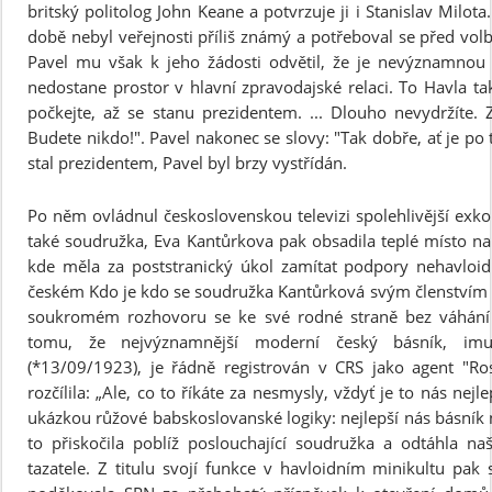
britský politolog John Keane a potvrzuje ji i Stanislav Milot
době nebyl veřejnosti příliš známý a potřeboval se před volb
Pavel mu však k jeho žádosti odvětil, že je nevýznamnou 
nedostane prostor v hlavní zpravodajské relaci. To Havla tak 
počkejte, až se stanu prezidentem. ... Dlouho nevydržíte. 
Budete nikdo!". Pavel nakonec se slovy: "Tak dobře, ať je po 
stal prezidentem, Pavel byl brzy vystřídán.
Po něm ovládnul československou televizi spolehlivější exkom
také soudružka, Eva Kantůrkova pak obsadila teplé místo na
kde měla za poststranický úkol zamítat podpory nehavlo
českém Kdo je kdo se soudružka Kantůrková svým členstvím v
soukromém rozhovoru se ke své rodné straně bez váhání h
tomu, že nejvýznamnější moderní český básník, im
(*13/09/1923), je řádně registrován v CRS jako agent "Ro
rozčílila: „Ale, co to říkáte za nesmysly, vždyť je to nás nejle
ukázkou růžové babskoslovanské logiky: nejlepší nás básník 
to přiskočila poblíž poslouchající soudružka a odtáhla n
tazatele. Z titulu svojí funkce v havloidním minikultu pak 