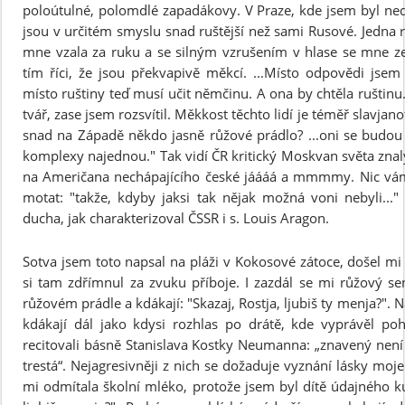
poloútulné, polomdlé zapadákovy. V Praze, kde jsem byl nedá
jsou v určitém smyslu snad ruštější než sami Rusové. Jedna 
mne vzala za ruku a se silným vzrušením v hlase se mne zep
tím říci, že jsou překvapivě měkcí. ...Místo odpovědi jsem
místo ruštiny teď musí učit němčinu. A ona by chtěla ruštinu.
tvář, zase jsem rozsvítil. Měkkost těchto lidí je téměř slavjano
snad na Západě někdo jasně růžové prádlo? ...oni se budo
komplexy najednou." Tak vidí ČR kritický Moskvan světa znalý,
na Američana nechápajícího české jáááá a mmmmy. Nic vám 
motat: "takže, kdyby jaksi tak nějak možná voni nebyli..."
ducha, jak charakterizoval ČSSR i s. Louis Aragon.
Sotva jsem toto napsal na pláži v Kokosové zátoce, došel mi
si tam zdřímnul za zvuku příboje. I zazdál se mi růžový se
růžovém prádle a kdákají: "Skazaj, Rostja, ljubiš ty menja?".
kdákají dál jako kdysi rozhlas po drátě, kde vyprávěl po
recitovali básně Stanislava Kostky Neumanna: „znavený není
trestá“. Nejagresivněji z nich se dožaduje vyznání lásky moje 
mi odmítala školní mléko, protože jsem byl dítě údajného kul