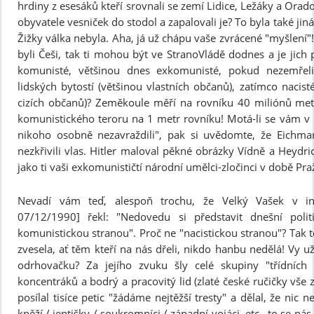
hrdiny z esesáků kteří srovnali se zemí Lidice, Ležáky a Ora
obyvatele vesniček do stodol a zapalovali je? To byla také jin
Žižky válka nebyla. Aha, já už chápu vaše zvrácené "myšlení"!
byli Češi, tak ti mohou být ve StranoVládě dodnes a je jich
komunisté, většinou dnes exkomunisté, pokud nezemřeli
lidských bytostí (většinou vlastních občanů), zatímco nacis
cizích občanů)? Zeměkoule měří na rovníku 40 miliónů met
komunistického teroru na 1 metr rovníku! Motá-li se vám v h
nikoho osobně nezavraždili", pak si uvědomte, že Eichm
nezkřivili vlas. Hitler maloval pěkné obrázky Vídně a Heydr
jako ti vaši exkomunističtí národní umělci-zločinci v době Pra
Nevadí vám teď, alespoň trochu, že Velký Vašek v i
07/12/1990] řekl: "Nedovedu si představit dnešní politic
komunistickou stranou". Proč ne "nacistickou stranou"? Tak te
zvesela, ať těm kteří na nás dřeli, nikdo hanbu nedělá! Vy u
odrhovačku? Za jejího zvuku šly celé skupiny "třídních
koncentráků a bodrý a pracovitý lid (zlaté české ručičky vše
posílal tisíce petic "žádáme nejtěžší tresty" a dělal, že nic 
kněží / jeptišky / soukromníci / západní vojáci, etc., to se ná