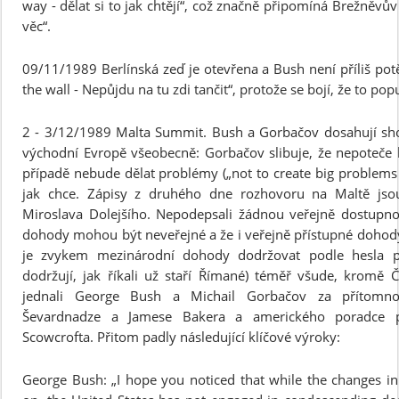
way - dělat si to jak chtějí“, což značně připomíná Brežněvův
věc“.
09/11/1989 Berlínská zeď je otevřena a Bush není příliš pot
the wall - Nepůjdu na tu zdi tančit“, protože se bojí, že to po
2 - 3/12/1989 Malta Summit. Bush a Gorbačov dosahují shody
východní Evropě všeobecně: Gorbačov slibuje, že nepoteče 
případě nebude dělat problémy („not to create big problems fo
jak chce. Zápisy z druhého dne rozhovoru na Maltě jso
Miroslava Dolejšího. Nepodepsali žádnou veřejně dostupno
dohody mohou být neveřejné a že i veřejně přístupné dohod
je zvykem mezinárodní dohody dodržovat podle hesla p
dodržují, jak říkali už staří Římané) téměř všude, kromě
jednali George Bush a Michail Gorbačov za přítomnos
Ševardnadze a Jamese Bakera a amerického poradce p
Scowcrofta. Přitom padly následující klíčové výroky:
George Bush: „I hope you noticed that while the changes i