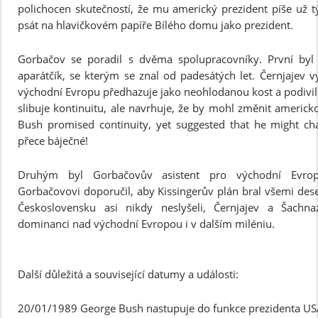
polichocen skutečností, že mu americký prezident píše už t
psát na hlavičkovém papíře Bílého domu jako prezident.
Gorbačov se poradil s dvěma spolupracovníky. První byl A
aparátčík, se kterým se znal od padesátých let. Černjajev v
východní Evropu předhazuje jako neohlodanou kost a podivil
slibuje kontinuitu, ale navrhuje, že by mohl změnit americkou
Bush promised continuity, yet suggested that he might cha
přece báječné!
Druhým byl Gorbačovův asistent pro východní Evropu
Gorbačovovi doporučil, aby Kissingerův plán bral všemi deseti
Československu asi nikdy neslyšeli, Černjajev a Šachna
dominanci nad východní Evropou i v dalším miléniu.
Další důležitá a související datumy a události:
20/01/1989 George Bush nastupuje do funkce prezidenta US