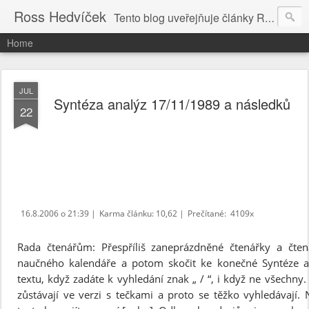
Ross Hedvíček
Tento blog uveřejňuje články Ross Hedvíčka v češtině (pokud budu mit naladu) - s editacni pomoci Ludvika Dedika.
Home
JUL
Syntéza analýz 17/11/1989 a následků
22
16.8.2006 o 21:39 |
Karma článku: 10,62 |
Prečítané:
4109x
Rada čtenářům: Přespříliš zaneprázdněné čtenářky a čte
naučného kalendáře a potom skočit ke konečné Syntéze 
textu, když zadáte k vyhledání znak „ / “, i když ne všechny
zůstávají ve verzi s tečkami a proto se těžko vyhledávají.