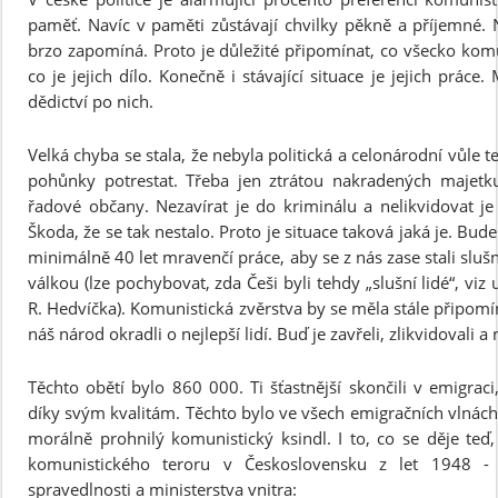
paměť. Navíc v paměti zůstávají chvilky pěkně a příjemné. 
brzo zapomíná. Proto je důležité připomínat, co všecko komun
co je jejich dílo. Konečně i stávající situace je jejich práce
dědictví po nich.
Velká chyba se stala, že nebyla politická a celonárodní vůle 
pohůnky potrestat. Třeba jen ztrátou nakradených majetku
řadové občany. Nezavírat je do kriminálu a nelikvidovat je f
Škoda, že se tak nestalo. Proto je situace taková jaká je. Bud
minimálně 40 let mravenčí práce, aby se z nás zase stali slušní
válkou (lze pochybovat, zda Češi byli tehdy „slušní lidé“, viz
R. Hedvíčka). Komunistická zvěrstva by se měla stále připom
náš národ okradli o nejlepší lidí. Buď je zavřeli, zlikvidovali 
Těchto obětí bylo 860 000. Ti šťastnější skončili v emigraci
díky svým kvalitám. Těchto bylo ve všech emigračních vlnác
morálně prohnilý komunistický ksindl. I to, co se děje teď,
komunistického teroru v Československu z let 1948 - 1
spravedlnosti a ministerstva vnitra: