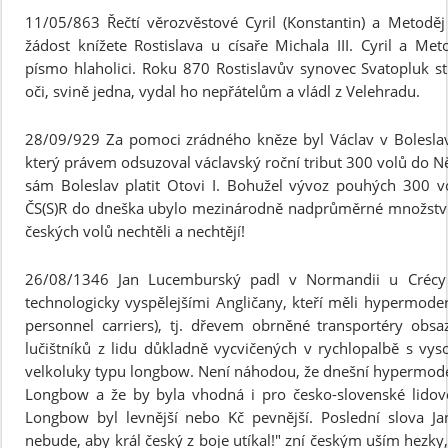
11/05/863 Řečtí věrozvěstové Cyril (Konstantin) a Metoděj
žádost knížete Rostislava u císaře Michala III. Cyril a Me
písmo hlaholici. Roku 870 Rostislavův synovec Svatopluk st
oči, svině jedna, vydal ho nepřátelům a vládl z Velehradu.
28/09/929 Za pomoci zrádného kněze byl Václav v Boleslav
který právem odsuzoval václavský roční tribut 300 volů do N
sám Boleslav platit Otovi I. Bohužel vývoz pouhých 300 v
ČS(S)R do dneška ubylo mezinárodně nadprůměrné množství 
českých volů nechtěli a nechtějí!
26/08/1346 Jan Lucemburský padl v Normandii u Crécy 
technologicky vyspělejšími Angličany, kteří měli hypermode
personnel carriers), tj. dřevem obrněné transportéry ob
lučištníků z lidu důkladně vycvičených v rychlopalbě s v
velkoluky typu longbow. Není náhodou, že dnešní hypermode
Longbow a že by byla vhodná i pro česko-slovenské lido
Longbow byl levnější nebo Kč pevnější. Poslední slova 
nebude, aby král český z boje utíkal!" zní českým uším hezky,