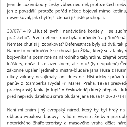
Jean de Luxembourg česky vůbec neuměl, protože Čech nebyl,
jen z povzdálí, protože pořád někde bojoval mimo kotlinu
nešvejkoval, jak chytřejší čtenáři již jistě pochopili.
30/07/1419 „Husité svrhli nenáviděné konšely i se sud
pražského". První defenestrace byla oprávněná a přiměřená 
Nemáte chuť si ji zopakovat? Defenestrace byly už dvě, tak 
Naprosto nepřiměřeně se choval Jan Žižka, který se z lapky 
bojovníka" a posmrtně na národního takyhrdinu zřejmě proto
kláštery, občas i s osazenstvem, ale to už (ty neupálené) Če
zákonné upálení jediného mistra-bludaře Jana Husa z Husinc
nikdy zákony nezajímaly, ani dnes ne. Historicky správná
pánův z Rožmberka [vydal Fr. Mareš, Praha, 1878] přesvědči
prachsprostý lapka (= lupič = českozloděj) který přepadal kde
před nepředvídatelnou smrti bludaře Jana Husa (+ 06/07/141
Není mi znám jiný evropský národ, který by byl hrdý na z
oblibou vypaloval budovy i s lidmi vevnitř. Že byla jiná do
notorického žháře-teroristy a masového vraha dělat náro