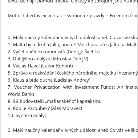
textu lze najít pomocí [nebo]. Odkazy ke zdrojům jsou na konc
Motto: Libertas ex veritas = svoboda z pravdy = Freedom fro
0. Malý naučný kalendář vlivných události aneb Co vás ve škol
1. Malta byla druhá Jalta, aneb Z Mnichova přes Jaltu na Malt
2. Výčet obětí exkomunistů (George Švehla)
3. Dolejšího analýza (Miroslav Dolejší)
4. Václav Havel (Lubor Kohout)
5. Zpráva o rozkrádání českého národního majetku (neznámý
6. Klaus a bída ducha (Ladislav Andrey)
7. Voucher Privatization with Investment Funds: An Institu
World Bank)
8. 99 budovatelů „mafiánského“ kapitalismu
9. Kdo je Paroubek? (Aleš Moravec)
10. Syntéza analýz
0. Malý naučný kalendář vlivných události aneb Co vás ve škol