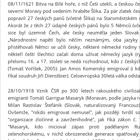
08/11/1621 Bitva na Bílé hoře, z níž Češi utekli, a českou č
severní Moravy pod vedením hraběte Šlika. Za pár zlatek čes
popravil 27 českých panů (včetně Šlika) na Staroměstském ná
Akorát že z těch 27 údajně českých pánů bylo 5 Němců (vče
sice byl územně Čech, ale česky neuměl)a jeden Slovak -
„Národnostní napětí bylo něčím neznámým, oba jazyky 
přistěhovali Němci se učili česky, některé německé rodiny
někteří čeští šlechtici začali doma užívat německý jazyk (ry
přelomu 16. a 17. století se nedá rozhodnout, kdo z českýc
(Tomáš Voříšek, 2005). Jan Amos Komenský emigroval (i kd
říkal soudruh Jiří Dienstbier). Celoevropská 30letá válka odst
28/10/1918 Vznik ČSR po 300 letech rakouského civilizačn
emigranti Tomáš Garrigue Masaryk (Moravan, podle jazyka r
Milan Rastislav Štefánik (Slovák, naturalizovaný Francouz
Ovšemže, "nikdo emigrovat nemusel", jak později tvrdil sou
"organizace zločinné a zavrženíhodné", jak říká zákon č.
"Masaryk, kdo inicioval zápas proti padělaným R
zelenohorskému, v nichž obrozenecké generace spatřovaly 