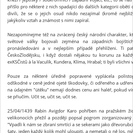
přišlo pro některé z nich spadající do dalších kategorii obětí
divili, že se o jejich osud nikdo nezajímal (kromě nejbli
jakýkoliv vztah a známost s nimi zapíral.
Nezapomínejme též na zvrácený český národní charakter, kter
světové války bojovali zejména na západních bojištíc
pronásledováni a v nejlepším případě přehlíženi. Ti p
ČeskoZlodějsku, i když dostali nějakou tu korunu za kaž
exKSČistů à la Vaculík, Kundera, Klíma, Hrabal; ti byli všichni 
Pouze za některé úředně popravené vyplácela polisto
odškodné v ceně jedné ojeté škodovky, či odřeného a udřeného
na údajném "útěku" nemají dodnes cenu ani haléř, pokud vím
se přiučím. Učit se, učit se, učit se.
25/04/1439 Rabín Avigdor Karo pohřben na pražském ži
velikonocích přežil a později popsal pogrom zorganizovaný 
"Vpadli k nám se zbraní smrtící a se sekerami jako dřevorubci
šaty, jeden každý kolik mohl uloupiti, a nemetali o ně los, 