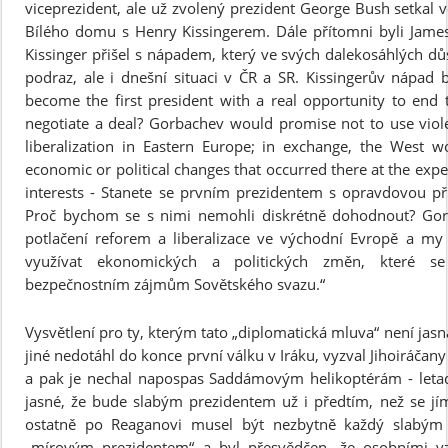
viceprezident, ale už zvolený prezident George Bush setkal v
Bílého domu s Henry Kissingerem. Dále přítomni byli Jame
Kissinger přišel s nápadem, který ve svých dalekosáhlých d
podraz, ale i dnešní situaci v ČR a SR. Kissingerův nápad b
become the first president with a real opportunity to end 
negotiate a deal? Gorbachev would promise not to use viol
liberalization in Eastern Europe; in exchange, the West 
economic or political changes that occurred there at the expe
interests - Stanete se prvním prezidentem s opravdovou pří
Proč bychom se s nimi nemohli diskrétně dohodnout? Gorba
potlačení reforem a liberalizace ve východní Evropě a m
využívat ekonomických a politických změn, které se 
bezpečnostním zájmům Sovětského svazu.“
Vysvětlení pro ty, kterým tato „diplomatická mluva“ není jas
jiné nedotáhl do konce první válku v Iráku, vyzval Jihoiráčany
a pak je nechal napospas Saddámovým helikoptérám - leta
jasné, že bude slabým prezidentem už i předtím, než se jím
ostatně po Reaganovi musel být nezbytně každý slabým 
„mírovým prezidentem“ a byl přesvědčen, že osobními vz