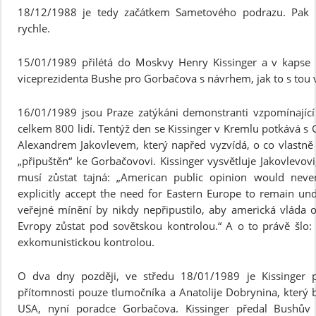
18/12/1988 je tedy začátkem Sametového podrazu. Pak u
rychle.
15/01/1989 přilétá do Moskvy Henry Kissinger a v kapse 
viceprezidenta Bushe pro Gorbačova s návrhem, jak to s tou 
16/01/1989 jsou Praze zatýkáni demonstranti vzpomínající 
celkem 800 lidí. Tentýž den se Kissinger v Kremlu potkává
Alexandrem Jakovlevem, který napřed vyzvídá, o co vlastn
„připuštěn“ ke Gorbačovovi. Kissinger vysvětluje Jakovlevov
musí zůstat tajná: „American public opinion would neve
explicitly accept the need for Eastern Europe to remain un
veřejné mínění by nikdy nepřipustilo, aby americká vláda o
Evropy zůstat pod sovětskou kontrolou.“ A o to právě šlo
exkomunistickou kontrolou.
O dva dny později, ve středu 18/01/1989 je Kissinger 
přítomnosti pouze tlumočníka a Anatolije Dobrynina, který 
USA, nyní poradce Gorbačova. Kissinger předal Bushův