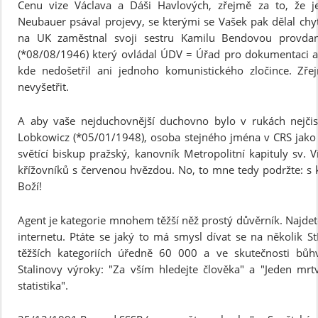
Cenu vize Václava a Dáši Havlových, zřejmě za to, že j
Neubauer psával projevy, se kterými se Vašek pak dělal ch
na UK zaměstnal svoji sestru Kamilu Bendovou provdan
(*08/08/1946) který ovládal ÚDV = Úřad pro dokumentaci a
kde nedošetřil ani jednoho komunistického zločince. Zře
nevyšetřit.
A aby vaše nejduchovnější duchovno bylo v rukách nejčist
Lobkowicz (*05/01/1948), osoba stejného jména v CRS jako
světící biskup pražský, kanovník Metropolitní kapituly sv. V
křížovníků s červenou hvězdou. No, to mne tedy podržte: s k
Boží!
Agent je kategorie mnohem těžší něž prostý důvěrník. Najdet
internetu. Ptáte se jaký to má smysl dívat se na několik S
těžších kategoriích úředně 60 000 a ve skutečnosti bůhv
Stalinovy výroky: "Za vším hledejte člověka" a "Jeden mrtv
statistika".