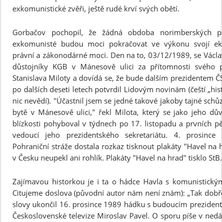
exkomunistické zvěři, ještě rudé krví svých obětí.
Gorbačov pochopil, že žádná obdoba norimberských 
exkomunisté budou moci pokračovat ve výkonu svojí ek
právní a zákonodárné moci. Den na to, 03/12/1989, se Václa
důstojníky KGB v Mánesově ulici za přítomnosti svého p
Stanislava Miloty a dovídá se, že bude dalším prezidentem ČS
po dalších deseti letech potvrdil Lidovým novinám (čeští „hist
nic nevědí). "Účastnil jsem se jedné takové jakoby tajné sc
bytě v Mánesově ulici," řekl Milota, který se jako jeho dův
blízkosti pohyboval v týdnech po 17. listopadu a prvních p
vedoucí jeho prezidentského sekretariátu. 4. prosince 
Pohraniční stráže dostala rozkaz tisknout plakáty "Havel na
v Česku neupekl ani rohlík. Plakáty "Havel na hrad" tisklo StB.
Zajímavou historkou je i ta o hádce Havla s komunistický
Citujeme doslova (původní autor nám není znám): „Tak dobře,
slovy ukončil 16. prosince 1989 hádku s budoucím preziden
Československé televize Miroslav Pavel. O sporu píše v ne