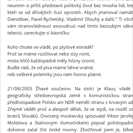
neumím si příliš představit politický život bez mnoha lidí, k
kteří se od dřívějších iluzí oprostili. Abych jmenoval namátk
Dienstbier, Pavel Rychetský, Vladimír Dlouhý a další." Ti vši
vám stranovládnoucí exsoudruzi nad tímto bezzubým zákon
televizi, zarecitujte si básničku:
Koho chcete ve vládě, po plyšové estrádě?
Proč se máme rozčilovat nebo slzy ronit,
místo klíčů každopádně měly hilzny zvonit.
Buďte rádi, že od piva máme láhve vratné,
neb veškeré polemiky jsou nám hovno platné.
21/08/2005 Žhavé současno. Na stolci je Klaus, vládě
geograficky středoevropská země s komunistickou stra
předlistopadové Polsko ani NDR neměli stranu s krvavým ad
Zřejmě věděli proč a alespoň dělali, že se stydí, na rozdíl
bratrů Slováků. Osvícený moskevský spisovatel Viktor Jerofej
Molotova a Stalinovým tlumočníkem) popsal polistopado
dokonce začal číst české noviny. Zbožňoval jsem je, blbe