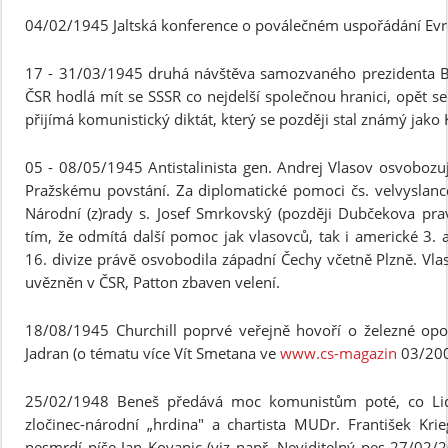
04/02/1945 Jaltská konference o poválečném uspořádání Evr
17 - 31/03/1945 druhá návštěva samozvaného prezidenta Be
ČSR hodlá mít se SSSR co nejdelší společnou hranici, opět s
přijímá komunistický diktát, který se později stal známý jako
05 - 08/05/1945 Antistalinista gen. Andrej Vlasov osvobozuje
Pražskému povstání. Za diplomatické pomoci čs. velvyslance
Národní (z)rady s. Josef Smrkovský (později Dubčekova prav
tím, že odmítá další pomoc jak vlasovců, tak i americké 3. 
16. divize právě osvobodila západní Čechy včetně Plzně. Vla
uvězněn v ČSR, Patton zbaven velení.
18/08/1945 Churchill poprvé veřejně hovoří o železné opon
Jadran (o tématu více Vít Smetana ve
www.cs-magazin
03/200
25/02/1948 Beneš předává moc komunistům poté, co Lid
zločinec-národní „hrdina" a chartista MUDr. František Krie
nesmrdí píše Jan Kovanic (viz např. Neviditelný pes 27/02/