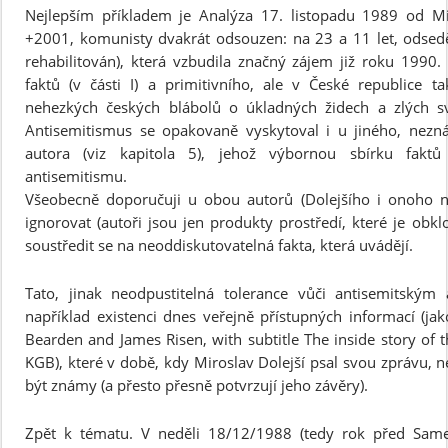
Nejlepším příkladem je Analýza 17. listopadu 1989 od Mi
+2001, komunisty dvakrát odsouzen: na 23 a 11 let, odseděl
rehabilitován), která vzbudila značný zájem již roku 1990.
faktů (v části I) a primitivního, ale v České republice ta
nehezkých českých blábolů o úkladných židech a zlých svo
Antisemitismus se opakovaně vyskytoval i u jiného, nez
autora (viz kapitola 5), jehož výbornou sbírku fakt
antisemitismu.
Všeobecně doporučuji u obou autorů (Dolejšího i onoho n
ignorovat (autoři jsou jen produkty prostředí, které je obklo
soustředit se na neoddiskutovatelná fakta, která uvádějí.
Tato, jinak neodpustitelná tolerance vůči antisemitsk
například existenci dnes veřejně přístupných informací (j
Bearden and James Risen, with subtitle The inside story of 
KGB), které v době, kdy Miroslav Dolejší psal svou zprávu,
být známy (a přesto přesně potvrzují jeho závěry).
Zpět k tématu. V neděli 18/12/1988 (tedy rok před Same