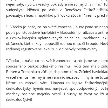
nejen šaty, nýbrž i všecky poklady a nářadí jejich s nimi." T
sudetských Němců po válce z Benešova ČeskoZlodějska
padesátých letech, například při "odkulačováni" vesnic před 
"...Všecko je naše, co na světě zanechali, a nic jsme se neprov
popis polistopadové havloidní + klausoidní piratizace a antir
v ČeskoZlodějsku uplatňovaných nejen na uprchlících, exu
občanech, kteří nikdy neopustili rodnou mísu či hroudu. Nevěří
rodinné) registrované jako "s. r. o." nebyly restituovány.
"Všecko je naše, co na světě zanechali, a nic jsme se neprov
současného českozlodějského režimu i vůči těm málo židům
Belsen a Treblinku a vůči jejich potomkům. Zrůdný havloklau
vracet nemusíme, my jsme vám nic nezabavili, my jsme to za
Němci to zabavili vám. Hnusná to logika českozlodějsk
českozlodějský hyenismus navýsost spoluodpovědný, ovš
všechny rodinné majetky vrátil. Hnusný to život ve lži 
českozlodějství!