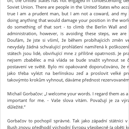
on, the United States has not engaged in condescending de
Soviet Union. There are people in the United States who accu
true I am a prudent man, but I am not a coward, and my a
doing anything that would damage your position in the world.
do something of that sort - to climb the Berlin Wall and
administration, however, is avoiding these steps, we are 
Doufám, že jste si všiml, že během probíhajících změn v
nevydaly žádná schvalující prohlášení namířená k poškozen
státech jsou lidé, obviňující mne z přílišné opatrnosti. Je p
nejsem zbabělec a má vláda se bude snažit vyhnout se č
postavení ve světě. Bylo mi opakovaně doporučováno, že
jako třeba vylézt na berlínskou zeď a proslovit velké pr
takovýmto krokům vyhnout, dáváme přednost rezervovaném
Michail Gorbačov: „I welcome your words. I regard them as a man
important for me. - Vaše slova vítám. Považují je za výr
důležité.“
Gorbačov to pochopil správné. Tak jako západní státníci v
Bush znovu předhodil východní Evropu všeobecně (a oběti k