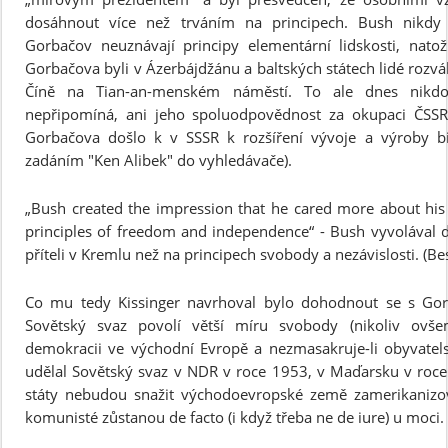
dosáhnout více než trváním na principech. Bush nikdy
Gorbačov neuznávají principy elementární lidskosti, nato
Gorbačova byli v Ázerbájdžánu a baltských státech lidé rozvá
Číně na Tian-an-menském náměstí. To ale dnes nikdo
nepřipomíná, ani jeho spoluodpovědnost za okupaci ČSSR
Gorbačova došlo k v SSSR k rozšíření vývoje a výroby bio
zadáním "Ken Alibek" do vyhledávače).
„Bush created the impression that he cared more about his 
principles of freedom and independence“ - Bush vyvolával d
příteli v Kremlu než na principech svobody a nezávislosti. (Be
Co mu tedy Kissinger navrhoval bylo dohodnout se s Go
Sovětský svaz povolí větší míru svobody (nikoliv ovš
demokracii ve východní Evropě a nezmasakruje-li obyvatelst
udělal Sovětský svaz v NDR v roce 1953, v Maďarsku v roc
státy nebudou snažit východoevropské země zamerikanizo
komunisté zůstanou de facto (i když třeba ne de iure) u moci.