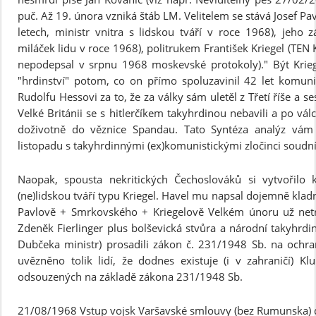
puč. Až 19. února vzniká štáb LM. Velitelem se stává Josef Pa
letech, ministr vnitra s lidskou tváří v roce 1968), jeho 
miláček lidu v roce 1968), politrukem František Kriegel (TEN K
nepodepsal v srpnu 1968 moskevské protokoly)." Být Krieg
"hrdinství" potom, co on přímo spoluzavinil 42 let komuni
Rudolfu Hessovi za to, že za války sám uletěl z Třetí říše a
Velké Británii se s hitlerčíkem takyhrdinou nebavili a po vál
doživotně do věznice Spandau. Tato Syntéza analýz vám
listopadu s takyhrdinnými (ex)komunistickými zločinci soudn
Naopak, spousta nekritických Čechoslováků si vytvořilo 
(ne)lidskou tváří typu Kriegel. Havel mu napsal dojemně kl
Pavlově + Smrkovského + Kriegelově Velkém únoru už net
Zdeněk Fierlinger plus bolševická stvůra a národní takyhrdin
Dubčeka ministr) prosadili zákon č. 231/1948 Sb. na ochra
uvězněno tolik lidí, že dodnes existuje (i v zahraničí) 
odsouzených na základě zákona 231/1948 Sb.
21/08/1968 Vstup vojsk Varšavské smlouvy (bez Rumunska) d