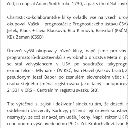
četl, co napsal Adam Smith roku 1730, a pak s tím dělal chyt
Chartisticko-kolaborantské kliky ovládly vše na všech úrov
okupovali Vašek + prognosťáci z Prognostického ústavu ČSAV
Ježek, Klaus + Livia Klausová, Rita Klímová, Ransdorf (KSČM
KB), Zeman (ČSSD).
Úroveň vyšší okupovaly různé kliky, např. jsme pro vás r
programátorů-družstevníků z výrobního družstva Meta n. p
se stal velvyslancem v USA po soudružce takyprognos
exmanželce s. Mlynáře z ÚV KSČ, Ivan Havel (Vaškův bratr)
pseudonym Jozef Babor po zesnulém slovenském vědci), Z
osoba stejného jména registrována jako tajný spolupraco
21331 v CRS = Centrálním registru svazku StB).
Tito výtečníci si zajistili doživotní sinekuru tím, že dosedl
odděleních Univerzity Karlovy, přičemž její úroveň sousta
nesmysly, za což si navzájem udělují ceny. Např. rektor UK 
cenu onomu výše uvedenému PhDr. Zd. Kratochvílovi. Ivan H