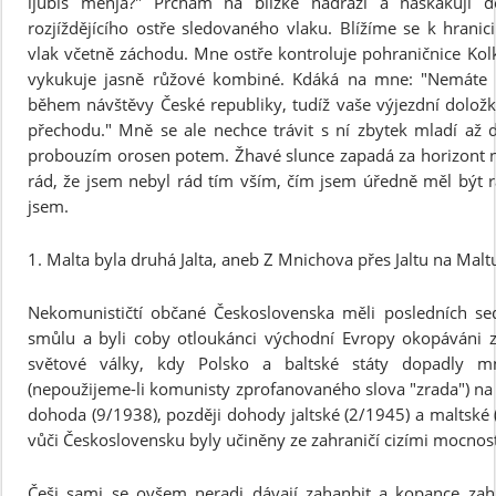
ljubiš menja?" Prchám na blízké nádraží a naskakují 
rozjíždějícího ostře sledovaného vlaku. Blížíme se k hranici
vlak včetně záchodu. Mne ostře kontroluje pohraničnice Kol
vykukuje jasně růžové kombiné. Kdáká na mne: "Nemáte r
během návštěvy České republiky, tudíž vaše výjezdní doložk
přechodu." Mně se ale nechce trávit s ní zbytek mladí až d
probouzím orosen potem. Žhavé slunce zapadá za horizont 
rád, že jsem nebyl rád tím vším, čím jsem úředně měl být r
jsem.
1. Malta byla druhá Jalta, aneb Z Mnichova přes Jaltu na Malt
Nekomunističtí občané Československa měli posledních se
smůlu a byli coby otloukánci východní Evropy okopáváni z
světové války, kdy Polsko a baltské státy dopadly m
(nepoužijeme-li komunisty zprofanovaného slova "zrada") n
dohoda (9/1938), později dohody jaltské (2/1945) a maltské (
vůči Československu byly učiněny ze zahraničí cizími mocnos
Češi sami se ovšem neradi dávají zahanbit a kopance zahr