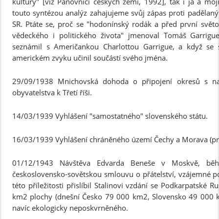
kultury" [viz Panovníci českých zemí, 1992], tak i já a moj
touto syntézou analýz zahajujeme svůj zápas proti padělan
SR. Ptáte se, proč se "hodonínský rodák a před první svět
vědeckého i politického života" jmenoval Tomáš Garrigu
seznámil s Američankou Charlottou Garrigue, a když se s 
americkém zvyku učinil součástí svého jména.
29/09/1938 Mnichovská dohoda o připojení okresů s na
obyvatelstva k Třetí říši.
14/03/1939 Vyhlášení "samostatného" slovenského státu.
16/03/1939 Vyhlášení chráněného území Čechy a Morava (pro
01/12/1943 Návštěva Edvarda Beneše v Moskvě, běh
československo-sovětskou smlouvu o přátelství, vzájemné po
této příležitosti přislíbil Stalinovi vzdání se Podkarpatské R
km2 plochy (dnešní Česko 79 000 km2, Slovensko 49 000 k
navíc ekologicky neposkvrněného.