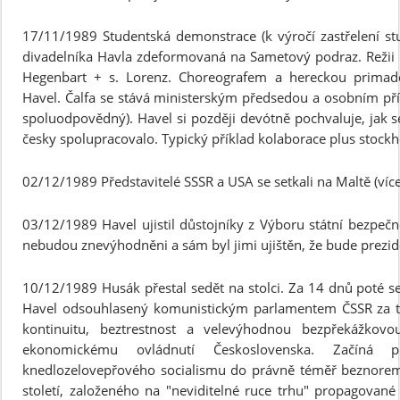
17/11/1989 Studentská demonstrace (k výročí zastřelení stud
divadelníka Havla zdeformovaná na Sametový podraz. Režii ma
Hegenbart + s. Lorenz. Choreografem a hereckou primado
Havel. Čalfa se stává ministerským předsedou a osobním pří
spoluodpovědný). Havel si později devótně pochvaluje, jak
česky spolupracovalo. Typický příklad kolaborace plus sto
02/12/1989 Představitelé SSSR a USA se setkali na Maltě (více 
03/12/1989 Havel ujistil důstojníky z Výboru státní bezpečn
nebudou znevýhodněni a sám byl jimi ujištěn, že bude prezi
10/12/1989 Husák přestal sedět na stolci. Za 14 dnů poté s
Havel odsouhlasený komunistickým parlamentem ČSSR za to
kontinuitu, beztrestnost a velevýhodnou bezpřekážkovo
ekonomickému ovládnutí Československa. Začíná p
knedlozelovepřového socialismu do právně téměř beznorem
století, založeného na "neviditelné ruce trhu" propagované