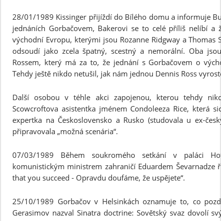
28/01/1989 Kissinger přijíždí do Bílého domu a informuje B
jednáních Gorbačovem, Bakerovi se to celé příliš nelíbí a
východní Evropu, kterými jsou Rozanne Ridgway a Thomas S
odsoudí jako zcela špatný, scestný a nemorální. Oba jso
Rossem, který má za to, že jednání s Gorbačovem o vých
Tehdy ještě nikdo netušil, jak nám jednou Dennis Ross vyrost
Další osobou v téhle akci zapojenou, kterou tehdy nik
Scowcroftova asistentka jménem Condoleeza Rice, která si
expertka na Československo a Rusko (studovala u ex-čes
připravovala „možná scenária“.
07/03/1989 Během soukromého setkání v paláci Ho
komunistickým ministrem zahraničí Eduardem Ševarnadze ří
that you succeed - Opravdu doufáme, že uspějete“.
25/10/1989 Gorbačov v Helsinkách oznamuje to, co pozděj
Gerasimov nazval Sinatra doctrine: Sovětský svaz dovolí sv