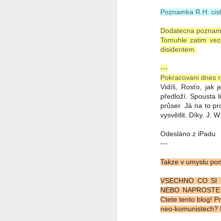
Poznamka R.H. cislo
Svět v 2026
Dodatecna poznamka
Tomuhle zatim vez
Do nového roku s optimismem........
1
disidentem.
Jak to chodí na sociálních sítích ?
---
Pokracovani dnes r
Ó Kanada
1
Vidíš, Rosťo, jak
předloží. Spousta 
průser. Já na to p
Pravda o SSSR ze které tuhne krev
1
vysvětlit. Díky. J. W
Tip na výlet
Odesláno z iPadu
---
Jericho - Last Resort - a teď tohle
1
Takze v umyslu pomo
Pro ovce co nadávají na Trumpa
VSECHNO CO SI
NEBO NAPROSTE KO
Změnilo se od té doby něco ?
1
Ctete tento blog! P
neo-komunistech? 
Země českých snů
4