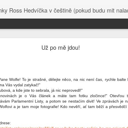
 Ross Hedvíčka v češtině (pokud budu mit naladu) - s edita
Valentina Těreškova
Už po mě jdou!
 basy. Napřed nechtěla odevzdat medajli hrdiny SSSR a poté co byla
jila postel ženské co tam byla za kápo.
ocházky, nazvala Těreškovou čajkou ( což má ten samý význam jako 
a poručila jí ať táhne pod okno - Těrešková ji za to zmlátila , pak j
, načež se sama korunovala kápem. Jó nasrat hrdinu Sovětské
ane Wolfe! To je strašné, dělejte něco, na nic není čas, rychle balte
 je navíc 89 let se neoplácí. Navíc čajka, to byl její volací znak z 
na Vás vydal zatykač!"
bová, a kde jste to sebrala, já nic neprovedl!"
kova, ruský Chuck Norris, brzy podepíše kontrakt na účast v SVO. V
novinách je o Vás článek a máte tam fotku zločince!" Otevřou t
olu s tím , že byla nespravedlivě odsouzena, protože v Rusku krado
ávám Parlamentní Listy, a potom se nestaćím divit! Ve zprávách je n
 klidně může velet aviabrigádě a tak otočit poměr sil ve prospěch
Wolfovi a je tam moje fotografie! Kdo nevěří, ať tam běží a přesvědčí
.
ou věci , kam se na to serou Trump s Netanjahu na Blízkém východě.
adrese: