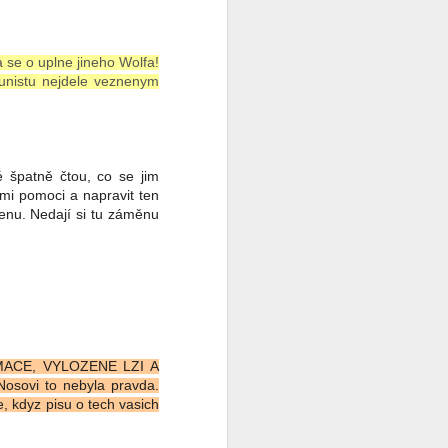
se o uplne jineho Wolfa!
munistu nejdele veznenym
é špatně čtou, co se jim
 mi pomoci a napravit ten
cenu. Nedají si tu záměnu
ACE, VYLOZENE LZI A
sovi to nebyla pravda.
e, kdyz pisu o tech vasich