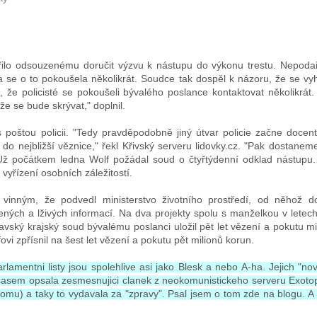
lo odsouzenému doručit výzvu k nástupu do výkonu trestu. Nepodaři
 Ta se o to pokoušela několikrát. Soudce tak dospěl k názoru, že se v
m, že policisté se pokoušeli bývalého poslance kontaktovat několikrát
e se bude skrývat," doplnil.
 poštou policii. "Tedy pravděpodobně jiný útvar policie začne docen
do nejbližší věznice," řekl Křivský serveru lidovky.cz. "Pak dostanem
 Už počátkem ledna Wolf požádal soud o čtyřtýdenní odklad nástupu.
vyřízení osobních záležitostí.
vinným, že podvedl ministerstvo životního prostředí, od něhož d
ených a lživých informací. Na dva projekty spolu s manželkou v letec
avský krajský soud bývalému poslanci uložil pět let vězení a pokutu mi
ovi zpřísnil na šest let vězení a pokutu pět milionů korun.
lamentni listy jsou spolehlive asi jako Blesk a nebo A-ha. Jejich "no
sem opsala zesmesnujici clanek z neokomunistickeho serveru Exotop
omu) a taky to vydavala za "zpravy". Psal jsem o tom zde na blogu. A 