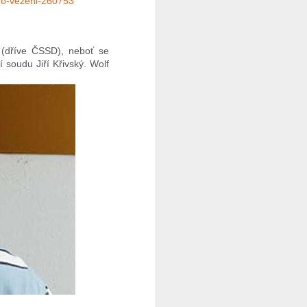
-do-vezeni-260753
 (dříve ČSSD), neboť se
 soudu Jiří Křivský. Wolf