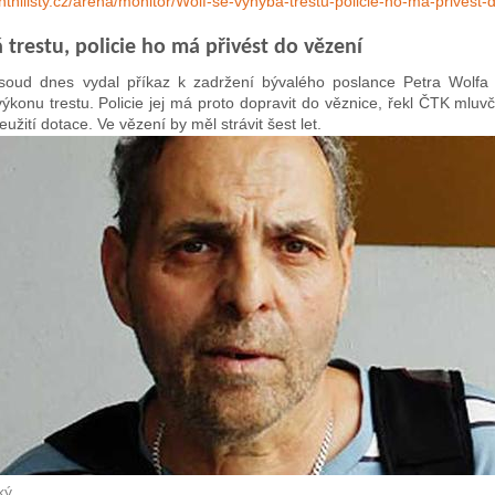
tnilisty.cz/arena/monitor/Wolf-se-vyhyba-trestu-policie-ho-ma-privest
 trestu, policie ho má přivést do vězení
 soud dnes vydal příkaz k zadržení bývalého poslance Petra Wolfa
konu trestu. Policie jej má proto dopravit do věznice, řekl ČTK mluvčí
užití dotace. Ve vězení by měl strávit šest let.
ký