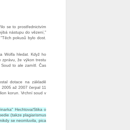
lo se to prostřednictvím
yhýbá nástupu do vězení,"
. "Těch pokusů bylo dost.
ta Wolfa hledat. Když ho
e zprávu, že výkon trestu
 Soud to ale zamítl. Čas
ostal dotace na základě
h 2005 až 2007 čerpal 11
lion korun. Vrchní soud v
vinarka" Hechtova/Stika o
edie (takze plagiarismus
nikdy se neomluvila, pica