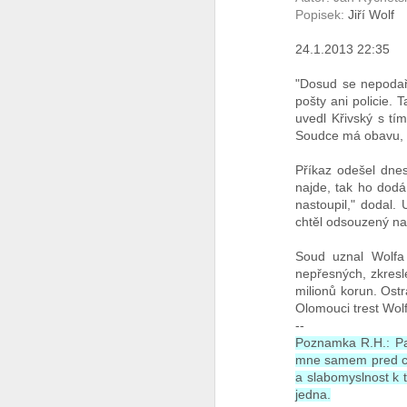
Popisek:
Jiří Wolf
Co se to děje v Čínĕ ?
24.1.2013 22:35
WTF ??? ( Aliexpress ale pořád funguje )
"Dosud se nepodaři
pošty ani policie.
Měl pravdu
1
uvedl Křivský s tí
Soudce má obavu, ž
Velmi povedený článek
Příkaz odešel dnes
najde, tak ho dodá 
Vždyť to jde vyřešit jednoduše
2
nastoupil," dodal.
chtěl odsouzený na 
Máme to před očima a nechápeme
Soud uznal Wolfa 
nepřesných, zkresl
Chceš se učit čínsky ?
1
milionů korun. Ostr
Olomouci trest Wolf
Diagnoza : sebevražda policajtem
--
Poznamka R.H.: Par
https://hlidacipes.org/ales-rozehnal-ruska-spolecnost-je-zaostala-predevsim-civilizacne/
mne samem pred ca
a slabomyslnost k t
jedna.
That is why...