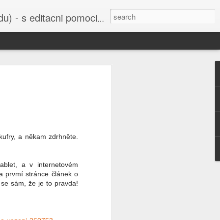
cni pomoci Ludvika Dedika.
 uvedena do
bažant nebo
í sejmula do
ho Svazu a
 kufry, a někam zdrhněte.
orbitu Země,
šak je také
ablet, a v internetovém
u všichni už
a prvmí stránce článek o
 Ruska nebo
 se sám, že je to pravda!