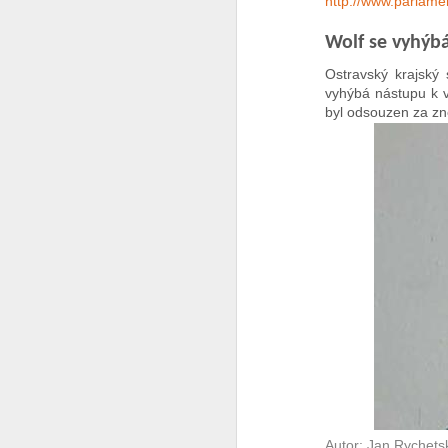
http://www.parlamen
Já to vzdávám
2
Wolf se vyhýbá
Ostravský krajský
Ceska mladez
2
vyhýbá nástupu k vý
byl odsouzen za zne
Vaclav Chadima
Vse nejlepsi k 94. narozeninam
I mistr tesař se jednou utne
6
Beze slov
...it is another brick to the wall
Zase se něco hroutí.....
Modra vlajka
1
Smrad z Hradu
1
Autor: Jan Rychets