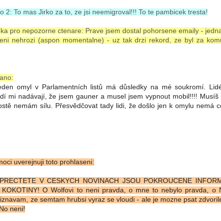
 2: To mas Jirko za to, ze jsi neemigroval!!! To te pambicek tresta!
 pro nepozorne ctenare: Prave jsem dostal pohorsene emaily - jedna 
eni nehrozi (aspon momentalne) - uz tak drzi rekord, ze byl za ko
Posted
2nd July
by
Luis
ano:
 jeden omyl v Parlamentních listů má důsledky na mé soukromí. Lid
lidí mi nadávají, že jsem gauner a musel jsem vypnout mobil!!!! Musíš
rostě nemám sílu. Přesvědčovat tady lidi, že došlo jen k omylu nemá 
0
Add a comment
ci uverejnuji toto prohlaseni:
 PRECTETE V CESKYCH NOVINACH JSOU POKROUCENE INFORM
KOTINY! O Wolfovi to neni pravda, o mne to nebylo pravda, o No
riznavam, ze semtam hrubsi vyraz se vloudi - ale je mozne psat zdvoril
No neni!