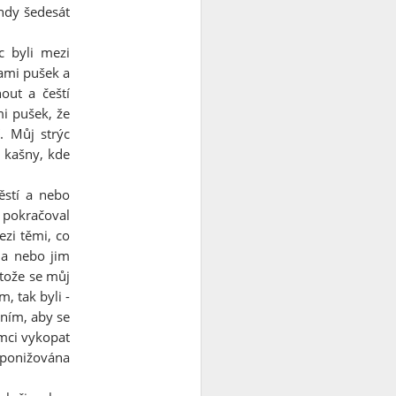
ehdy šedesát
c byli mezi
bami pušek a
nout a čeští
mi pušek, že
. Můj strýc
 kašny, kde
ěstí a nebo
d pokračoval
zi těmi, co
" a nebo jim
otože se můj
, tak byli -
ním, aby se
ěmci vykopat
 ponižována