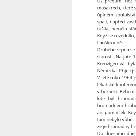
Už předtím, než m
masakrech, které 
Svět v 2026
úplném zoufalství
spali, napřed zas
Do nového roku s optimismem........
1
tušila, neměla st
Když se rozednilo
Jak to chodí na sociálních sítích ?
Lanškrouně.
Druhého srpna se 
Ó Kanada
1
starosti. Na jaře
Kreuzigerová -by
Pravda o SSSR ze které tuhne krev
1
Německa. Přijeli 
V létě roku 1964 
Tip na výlet
lékařské konferen
v bezpečí. Během t
Jericho - Last Resort - a teď tohle
1
kde byl hromadn
hromadném hrobě, 
Pro ovce co nadávají na Trumpa
ani pomníček. Kdy
tam nebylo vůbec n
Změnilo se od té doby něco ?
1
že je hromadný hr
Do dnešního dne, 
Země českých snů
4