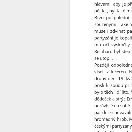
hlavami, aby je př
pět let, byl také m
Co se to děje v Čínĕ ?
Brzo po poledni 
WTF ??? ( Aliexpress ale pořád funguje )
souzenými. Také m
museli zdvihat pa
Měl pravdu
1
partyzáni je kopal
mu oči vyskočily
Velmi povedený článek
Reinhard byl stej
se utopil.
Vždyť to jde vyřešit jednoduše
2
Později odpoledn
viseli z luceren. 
Máme to před očima a nechápeme
druhý den. 19. kv
přišli k soudu př
Chceš se učit čínsky ?
1
bylo těch lidí lít
dědeček a strýc E
Diagnoza : sebevražda policajtem
nezávislé na sobě
pár dní schovávali
https://hlidacipes.org/ales-rozehnal-ruska-spolecnost-je-zaostala-predevsim-civilizacne/
hromadný hrob. M
českými partyzány,
That is why...