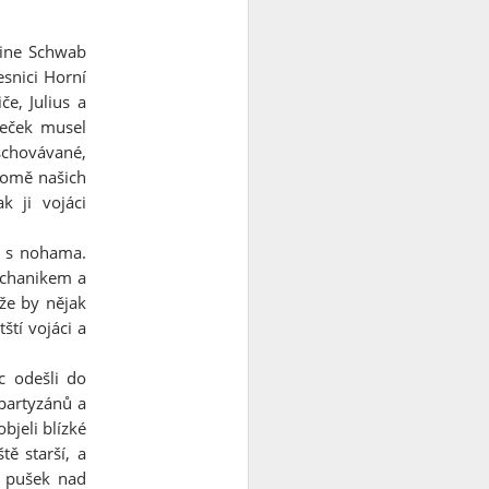
mine Schwab
esnici Horní
e, Julius a
deček musel
schovávané,
 domě našich
k ji vojáci
m s nohama.
echanikem a
že by nějak
ští vojáci a
c odešli do
 partyzánů a
bjeli blízké
ě starší, a
z pušek nad