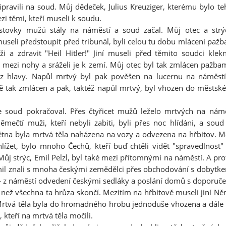
ipravili na soud. Můj dědeček, Julius Kreuziger, kterému bylo t
ezi těmi, kteří museli k soudu.
stovky mužů stály na náměstí a soud začal. Můj otec a strý
useli předstoupit před tribunál, byli celou tu dobu mláceni paž
ži a zdravit "Heil Hitler!" Jiní museli před těmito soudci klek
i mezi nohy a sráželi je k zemí. Můj otec byl tak zmlácen pažba
 z hlavy. Napůl mrtvý byl pak pověšen na lucernu na náměstí
ně tak zmlácen a pak, taktéž napůl mrtvý, byl vhozen do městské
e soud pokračoval. Přes čtyřicet mužů leželo mrtvých na nám
Němečtí muži, kteří nebyli zabiti, byli přes noc hlídáni, a sou
ětna byla mrtvá těla naházena na vozy a odvezena na hřbitov. Me
ihlížet, bylo mnoho Čechů, kteří buď chtěli vidět "spravedlnost
o. Můj strýc, Emil Pelzl, byl také mezi přítomnými na náměstí. A pr
mil znali s mnoha českými zemědělci přes obchodování s dobytkem
 - z náměstí odvedení českými sedláky a poslání domů s doporuče
 než všechna ta hrůza skončí. Mezitím na hřbitově museli jiní N
rtvá těla byla do hromadného hrobu jednoduše vhozena a dále
 kteří na mrtvá těla močili.