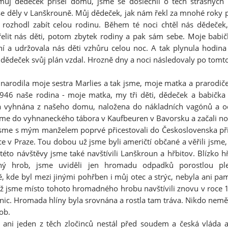
ůj dědeček přišel domů, jsme se doslechli o těch strašných 
se děly v Lanškrouně. Můj dědeček, jak nám řekl za mnohé roky p
 rozhodl zabít celou rodinu. Během té noci chtěl nás dědeček
třelit nás děti, potom zbytek rodiny a pak sám sebe. Moje babič
ání a udržovala nás děti vzhůru celou noc. A tak plynula hodina
, dědeček svůj plán vzdal. Hrozně dny a noci následovaly po tom
Posted
2nd July
by
Luis
narodila moje sestra Marlies a tak jsme, moje matka a prarodiče
 1946 naše rodina - moje matka, my tři děti, dědeček a babička 
la vyhnána z našeho domu, naložena do nákladních vagónů a 
0
Add a comment
jsme do vyhnaneckého tábora v Kaufbeuren v Bavorsku a začali no
jsme s mým manželem poprvé přicestovali do Československa při p
ce v Praze. Tou dobou už jsme byli američtí občané a věřili jsm
éto návštěvy jsme také navštívili Lanškroun a hřbitov. Blízko hř
ý hrob, jsme uviděli jen hromadu odpadků porostlou pl
kde byl mezi jinými pohřben i můj otec a strýc, nebyla ani pam
ž jsme místo tohoto hromadného hrobu navštívili znovu v roce 1
ic. Hromada hlíny byla srovnána a rostla tam tráva. Nikdo neměl
ob.
ani jeden z těch zločinců nestál před soudem a česká vláda a