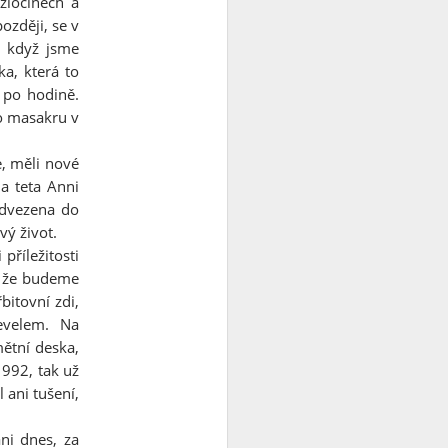
zločinech a
ozději, se v
, když jsme
ka, která to
 po hodině.
to masakru v
, měli nové
a teta Anni
odvezena do
vý život.
říležitosti
e, že budeme
bitovní zdi,
evelem. Na
ětní deska,
992, tak už
 ani tušení,
ni dnes, za