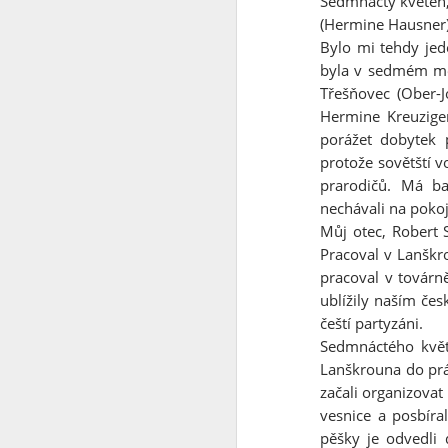
Sedmnáctý květen,
(Hermine Hausner
Já to vzdávám
2
Bylo mi tehdy jed
byla v sedmém měsí
Ceska mladez
2
Třešňovec (Ober-J
Hermine Kreuziger
Vaclav Chadima
porážet dobytek 
protože sovětští v
Vse nejlepsi k 94. narozeninam
prarodičů. Má ba
nechávali na pokoj
I mistr tesař se jednou utne
6
Můj otec, Robert
Pracoval v Lanškr
Beze slov
pracoval v továrn
ublížily naším čes
...it is another brick to the wall
čeští partyzáni.
Sedmnáctého květ
Zase se něco hroutí.....
Lanškrouna do prá
začali organizovat
Modra vlajka
1
vesnice a posbíra
pěšky je odvedli 
Smrad z Hradu
1