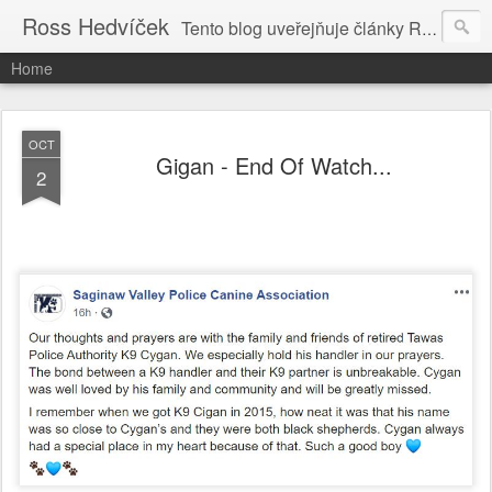
Ross Hedvíček
Tento blog uveřejňuje články Ross Hedvíčka v češtině (pokud budu mit naladu) - s editacni pomoci Ludvika Dedika.
Home
OCT
Gigan - End Of Watch...
2