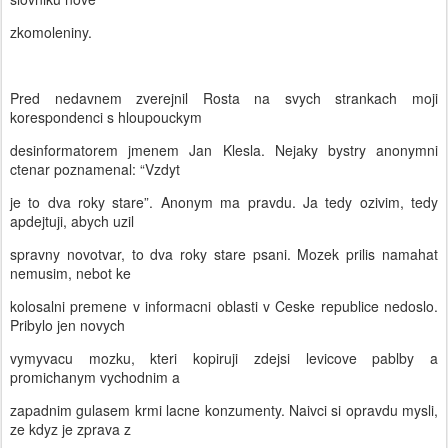
zkomoleniny.
Pred nedavnem zverejnil Rosta na svych strankach moji
korespondenci s hloupouckym
desinformatorem jmenem Jan Klesla. Nejaky bystry anonymni
ctenar poznamenal: “Vzdyt
je to dva roky stare”. Anonym ma pravdu. Ja tedy ozivim, tedy
apdejtuji, abych uzil
spravny novotvar, to dva roky stare psani. Mozek prilis namahat
nemusim, nebot ke
kolosalni premene v informacni oblasti v Ceske republice nedoslo.
Pribylo jen novych
vymyvacu mozku, kteri kopiruji zdejsi levicove pablby a
promichanym vychodnim a
zapadnim gulasem krmi lacne konzumenty. Naivci si opravdu mysli,
ze kdyz je zprava z