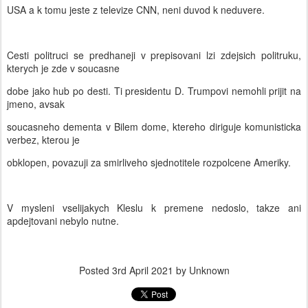
USA a k tomu jeste z televize CNN, neni duvod k neduvere.
Cesti politruci se predhaneji v prepisovani lzi zdejsich politruku,
kterych je zde v soucasne
dobe jako hub po desti. Ti presidentu D. Trumpovi nemohli prijit na
jmeno, avsak
soucasneho dementa v Bilem dome, ktereho diriguje komunisticka
verbez, kterou je
obklopen, povazuji za smirliveho sjednotitele rozpolcene Ameriky.
V mysleni vselijakych Kleslu k premene nedoslo, takze ani
apdejtovani nebylo nutne.
Posted
3rd April 2021
by Unknown