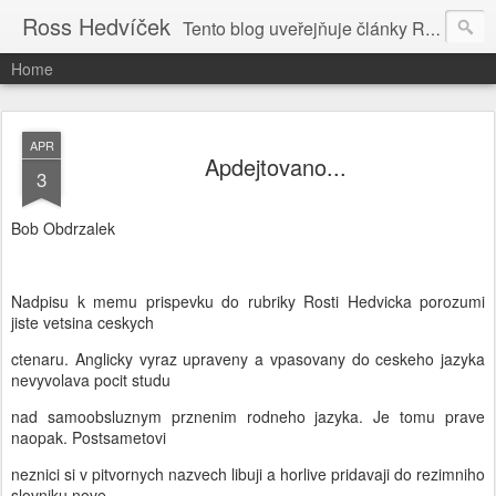
Ross Hedvíček
Tento blog uveřejňuje články Ross Hedvíčka v češtině (pokud budu mit naladu) - s editacni pomoci Ludvika Dedika.
Home
APR
Apdejtovano...
3
Bob Obdrzalek
Nadpisu k memu prispevku do rubriky Rosti Hedvicka porozumi
jiste vetsina ceskych
ctenaru. Anglicky vyraz upraveny a vpasovany do ceskeho jazyka
nevyvolava pocit studu
nad samoobsluznym prznenim rodneho jazyka. Je tomu prave
naopak. Postsametovi
neznici si v pitvornych nazvech libuji a horlive pridavaji do rezimniho
slovniku nove