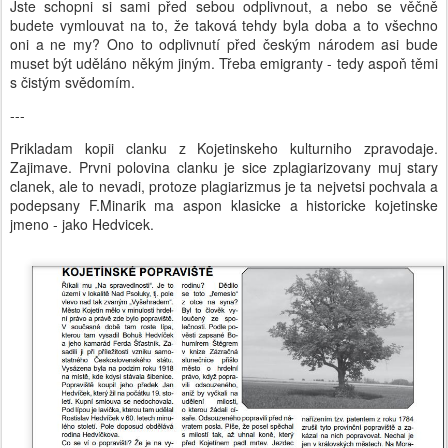
Jste schopni si sami před sebou odplivnout, a nebo se věčně
budete vymlouvat na to, že taková tehdy byla doba a to všechno
oni a ne my? Ono to odplivnutí před českým národem asi bude
muset být uděláno někým jiným. Třeba emigranty - tedy aspoň těmi
s čistým svědomím.
---
Prikladam kopii clanku z Kojetinskeho kulturniho zpravodaje.
Zajimave. Prvni polovina clanku je sice zplagiarizovany muj stary
clanek, ale to nevadi, protoze plagiarizmus je ta nejvetsi pochvala a
podepsany F.Minarik ma aspon klasicke a historicke kojetinske
jmeno - jako Hedvicek.