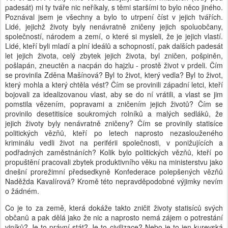
padesát) mi ty tváře nic neříkaly, s těmi staršími to bylo něco jiného.
Poznával jsem je všechny a bylo to utrpení číst v jejich tvářích.
Lidé, jejichž životy byly nenávratně zničeny jejich spoluobčany,
společností, národem a zemí, o které si mysleli, že je jejich vlastí.
Lidé, kteří byli mladí a plní ideálů a schopností, pak dalších padesát
let jejich života, celý zbytek jejich života, byl zničen, pošpiněn,
pošlapán, zneuctěn a nacpán do hajzlu - prostě život v prdeli. Čím
se provinila Zděna Mašínová? Byl to život, který vedla? Byl to život,
který mohla a který chtěla vést? Čím se provinili západní letci, kteří
bojovali za idealizovanou vlast, aby se do ní vrátili, a vlast se jim
pomstila vězením, popravami a zničením jejich životů? Čím se
provinilo desetitisíce soukromých rolníků a malých sedláků, že
jejich životy byly nenávratně zničeny? Čím se provinily statisíce
politických vězňů, kteří po letech naprosto nezaslouženého
kriminálu vedli život na periférii společnosti, v ponižujících a
podřadných zaměstnáních? Kolik bylo politických vězňů, kteří po
propuštění pracovali zbytek produktivního věku na ministerstvu jako
dnešní prorežimní předsedkyně Konfederace polepšených vězňů
Naděžda Kavalírová? Kromě této nepravděpodobné výjimky nevím
o žádném.
Co je to za země, která dokáže takto zničit životy statisíců svých
občanů a pak dělá jako že nic a naprosto nemá zájem o potrestání
viníků? Je to právní stát? Je to civilizace? Nebo je to jen kurevská