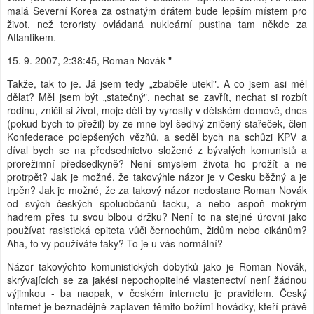
malá Severní Korea za ostnatým drátem bude lepším místem pro
život, než teroristy ovládaná nukleární pustina tam někde za
Atlantikem.
15. 9. 2007, 2:38:45, Roman Novák "
Takže, tak to je. Já jsem tedy „zbaběle utekl". A co jsem asi měl
dělat? Měl jsem být „statečný", nechat se zavřít, nechat si rozbít
rodinu, zničit si život, moje děti by vyrostly v dětském domově, dnes
(pokud bych to přežil) by ze mne byl šedivý zničený stařeček, člen
Konfederace polepšených vězňů, a seděl bych na schůzi KPV a
díval bych se na předsednictvo složené z bývalých komunistů a
prorežimní předsedkyně? Není smyslem života ho prožít a ne
protrpět? Jak je možné, že takovýhle názor je v Česku běžný a je
trpěn? Jak je možné, že za takový názor nedostane Roman Novák
od svých českých spoluobčanů facku, a nebo aspoň mokrým
hadrem přes tu svou blbou držku? Není to na stejné úrovni jako
používat rasistická epiteta vůči černochům, židům nebo cikánům?
Aha, to vy používáte taky? To je u vás normální?
Názor takovýchto komunistických dobytků jako je Roman Novák,
skrývajících se za jakési nepochopitelné vlastenectví není žádnou
výjimkou - ba naopak, v českém internetu je pravidlem. Český
internet je beznadějně zaplaven těmito božími hovádky, kteří právě