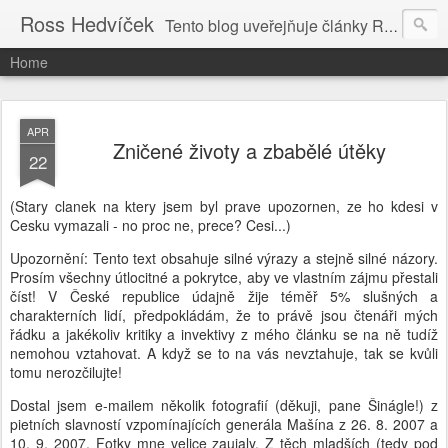
Ross Hedvíček
Tento blog uveřejňuje články Ross Hedvíčka v češtině (pokud budu mit naladu) - s editacni pomoci Ludvika Dedika.
Home
APR
Zničené životy a zbabělé útěky
22
(Stary clanek na ktery jsem byl prave upozornen, ze ho kdesi v
Cesku vymazali - no proc ne, prece? Cesi...)
Upozornění: Tento text obsahuje silné výrazy a stejně silné názory.
Prosím všechny útlocitné a pokrytce, aby ve vlastním zájmu přestali
číst! V České republice údajně žije téměř 5% slušných a
charakterních lidí, předpokládám, že to právě jsou čtenáři mých
řádku a jakékoliv kritiky a invektivy z mého článku se na ně tudíž
nemohou vztahovat. A když se to na vás nevztahuje, tak se kvůli
tomu nerozčilujte!
Dostal jsem e-mailem několik fotografií (děkuji, pane Šinágle!) z
pietních slavností vzpomínajících generála Mašína z 26. 8. 2007 a
10. 9. 2007. Fotky mne velice zaujaly. Z těch mladších (tedy pod