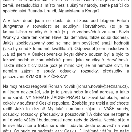
země, nezasloužící si místo mezi slušnými národy, země patřící do
společenství Ruanda-Urundi, Afganistanu a Konga?
A v téže době jsem se dostal do diskuse pod blogem Petera
Jungwirtha v souvislosti se soudkyni Horváthovou (to je ta
komunistická soudkyně, která je plně zodpovědná za smrt Pavla
Wonky a které ten kretén Havel dal definitivu, takže soudí dodnes).
Jakýsi zbolševizovaný osel se mne tam povýšeně snažil hodnotit
(jako by snad k tomu měl kvalifikaci!). Odpověděl jsem následovně:
„Já už jsem v Československu kdysi dávno souzen byl a bylo to
takové podobně komunistické prase jako soudkyně Horváthová.
Takže nikdo z civilizace (což je mimo ČR) se mi nemůže divit, že
nemám zájem o soudy, odsudky, rozsudky, předsudky a
posuzování KÝMKOLIV Z ČESKA!"
Na moji reakci reagoval Roman Novák (roman.novak@seznam.cz),
ani jsem nezkoušel, zda je to pravá nebo falešná adresa, a takto
mne káral: „VY NEMÁTE ŽADNÉ PRÁVO kritizovat kohokoliv, nebo
cokoliv v současné České republice. Zbaběle jste utekl a teď chcete
radit! Jaká to drzost! My také nemáme zájem o VAŠE soudy,
odsudky, rozsudky, předsudky a posuzování! A dokonce nestojíme
ani o vaše věštění budoucnosti nebo rady do života. Nechte si je v
té své hlavince a třeba se s nimi udavte. Ještě odpověď na vaši
větu ,Co bude za padesát let v Česku...´ Upřímně věřím, že naše