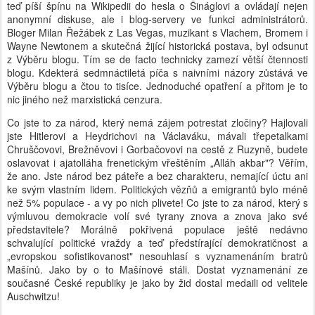
teď píší špínu na Wikipedii do hesla o Šináglovi a ovládají nejen
anonymní diskuse, ale i blog-servery ve funkci administrátorů.
Bloger Milan Řežábek z Las Vegas, muzikant s Vlachem, Bromem i
Wayne Newtonem a skutečná žijící historická postava, byl odsunut
z Výběru blogu. Tím se de facto technicky zamezí větší čtennosti
blogu. Kdekterá sedmnáctiletá píča s naivními názory zůstává ve
Výběru blogu a čtou to tisíce. Jednoduché opatření a přitom je to
nic jiného než marxistická cenzura.
Co jste to za národ, který nemá zájem potrestat zločiny? Hajlovali
jste Hitlerovi a Heydrichovi na Václaváku, mávali třepetalkami
Chruščovovi, Brežněvovi i Gorbačovovi na cestě z Ruzyně, budete
oslavovat i ajatolláha frenetickým vřeštěním „Alláh akbar"? Věřím,
že ano. Jste národ bez páteře a bez charakteru, nemající úctu ani
ke svým vlastním lidem. Politických vězňů a emigrantů bylo méně
než 5% populace - a vy po nich plivete! Co jste to za národ, který s
výmluvou demokracie volí své tyrany znova a znova jako své
představitele? Morálně pokřivená populace ještě nedávno
schvalující politické vraždy a teď předstírající demokratičnost a
„evropskou sofistikovanost" nesouhlasí s vyznamenáním bratrů
Mašínů. Jako by o to Mašínové stáli. Dostat vyznamenání ze
současné České republiky je jako by žid dostal medaili od velitele
Auschwitzu!