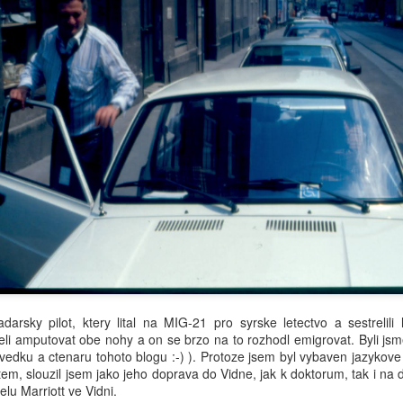
darsky pilot, ktery lital na MIG-21 pro syrske letectvo a sestrelili
i amputovat obe nohy a on se brzo na to rozhodl emigrovat. Byli js
 svedku a ctenaru tohoto blogu :-) ). Protoze jsem byl vybaven jazykov
em, slouzil jsem jako jeho doprava do Vidne, jak k doktorum, tak i na 
telu Marriott ve Vidni.