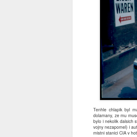
Já to vzdávám
2
Ceska mladez
2
Vaclav Chadima
Vse nejlepsi k 94. narozeninam
I mistr tesař se jednou utne
6
Beze slov
...it is another brick to the wall
Zase se něco hroutí.....
Tenhle chlapik byl ma
dolamany, ze mu musel
Modra vlajka
1
bylo i nekolik dalsich
vojny nezapomel) i aut
mistni stanici CIA v ho
Smrad z Hradu
1