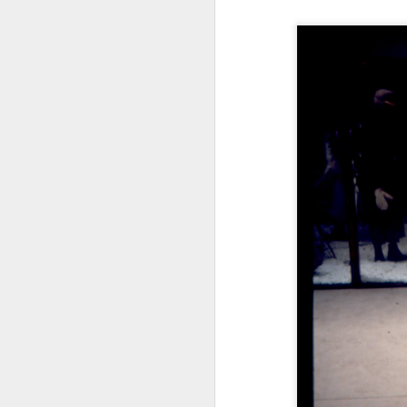
Co se to děje v Čínĕ ?
WTF ??? ( Aliexpress ale pořád funguje )
Měl pravdu
1
Velmi povedený článek
Vždyť to jde vyřešit jednoduše
2
Máme to před očima a nechápeme
Chceš se učit čínsky ?
1
Diagnoza : sebevražda policajtem
https://hlidacipes.org/ales-rozehnal-ruska-spolecnost-je-zaostala-predevsim-civilizacne/
That is why...