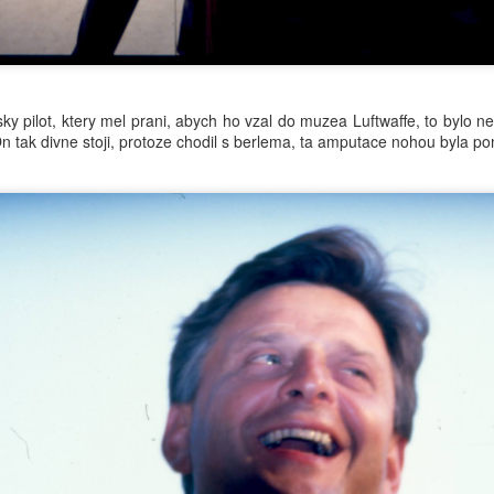
ky pilot, ktery mel prani, abych ho vzal do muzea Luftwaffe, to bylo 
On tak divne stoji, protoze chodil s berlema, ta amputace nohou byla 
Posted
2nd July
by
Luis
0
Add a comment