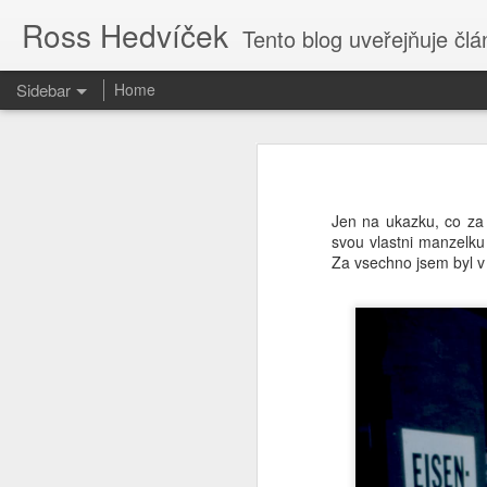
Ross Hedvíček
Tento blog uveřejňuje články
Sidebar
Home
Valentina Těreškova
Proč kvičí Česká Televize ......?
Valentina Těreškova nastoupila do
cely předběžného zadržení si přisvo
Jen na ukazku, co za 
O tvůrcích a parazitech
svou vlastni manzelku 
Jakmile kápo přišla z polední pr
Za vsechno jsem byl v
holub v české kultuře harasmentu ) 
Tak je to potvrzeno
bezvědomí stolkem přes palici 
vytrénovaného kosmonauta , kterému
když pilotofala Vostok 6.
Cs-magazin.com deaktivován
1
Podle mého názoru Valentina Tereš
The uncertain future
1
generálmajorem ve výslužbě, což sp
od kolébky - tak to nasere, proto
dokonce válku proti Ukrajině vyhraje
Jen fotky.
Ty vole, to se dneska ve světě děj
Nastavte si captions
2