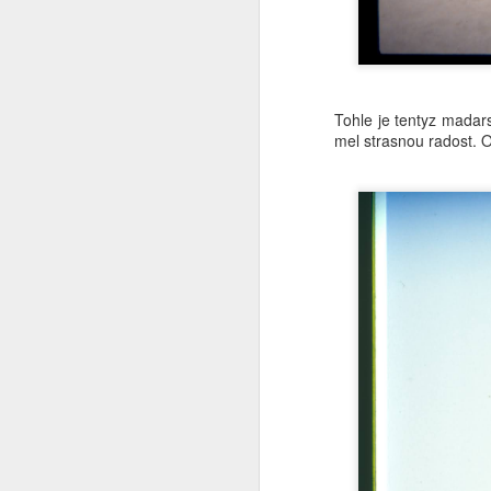
Svět v 2026
Do nového roku s optimismem........
1
Tohle je tentyz madars
mel strasnou radost. 
Jak to chodí na sociálních sítích ?
Ó Kanada
1
Pravda o SSSR ze které tuhne krev
1
Tip na výlet
Jericho - Last Resort - a teď tohle
1
Pro ovce co nadávají na Trumpa
Změnilo se od té doby něco ?
1
Země českých snů
4