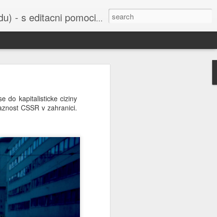
cni pomoci Ludvika Dedika.
 uvedena do
do kapitalisticke ciziny
vaznost CSSR v zahranici.
bažant nebo
í sejmula do
ho Svazu a
orbitu Země,
šak je také
u všichni už
 Ruska nebo