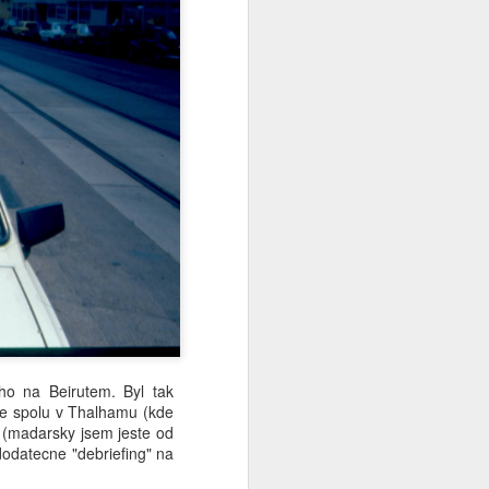
 ho na Beirutem. Byl tak
me spolu v Thalhamu (kde
e (madarsky jsem jeste od
dodatecne "debriefing" na