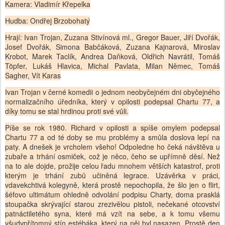
Kamera: Vladimír Křepelka
Hudba: Ondřej Brzobohatý
Hrají: Ivan Trojan, Zuzana Stivínová ml., Gregor Bauer, Jiří Dvořák,
Josef Dvořák, Simona Babčáková, Zuzana Kajnarová, Miroslav
Krobot, Marek Taclík, Andrea Daňková, Oldřich Navrátil, Tomáš
Töpfer, Lukáš Hlavica, Michal Pavlata, Milan Němec, Tomáš
Sagher, Vít Karas
Ivan Trojan v černé komedii o jednom neobyčejném dni obyčejného
normalizačního úředníka, který v opilosti podepsal Chartu 77, a
díky tomu se stal hrdinou proti své vůli.
Píše se rok 1980. Richard v opilosti a spíše omylem podepsal
Chartu 77 a od té doby se mu problémy a smůla doslova lepí na
paty. A dnešek je vrcholem všeho! Odpoledne ho čeká návštěva u
zubaře a trhání osmiček, což je něco, čeho se upřímně děsí. Než
na to ale dojde, prožije celou řadu mnohem větších katastrof, proti
kterým je trhání zubů učiněná legrace. Uzávěrka v práci,
vdavekchtivá kolegyně, která prostě nepochopila, že šlo jen o flirt,
šéfovo ultimátum ohledně odvolání podpisu Charty, doma prasklá
stoupačka skrývající starou zrezivělou pistoli, nečekané otcovství
patnáctiletého syna, které má vzít na sebe, a k tomu všemu
všudypřítomný stín estébáka, který na něj byl nasazen. Prostě den