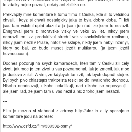
to zdalky nejde poznat, nekdy ani zblizka ne.
Prekvapily mne komentare k tomu filmu z Ceska, kde si to vetsinou
chvali, i kdyz si chvali nostalgicky jaka to byla dobra doba. Ti lidi
jsou tam vsichni uplni blazni a ja jsem jen rad, ze jsem to nezazil.
Emigroval jsem z moravske visky ve veku 29 let, nikdy jsem
neprozil ten tzv. produktivni stredni vek v socialistickem realismu,
nikdy jsem nezil v Praze, natoz ve sklepe, nikdy jsem nebyl inzenyr,
ktery se bal, ze bude muset jezdit multikarou (ja jsem jezdil
hovnocucem).
Dodnes pozoruji na svych kamaradech, kteri tam v Cesku zili cely
zivot, jak moc je ten zivot u vas poznamenal, jak je zmenil, jak moc
je doslova znicil. A vim, ze kdybych tam zil, tak bych dopadl stejne.
Byl bych pivo chlastajici traktorista tesici se do invalidniho duchodu.
Nikoho neodsuzuji, nikoho nekritizuji, nad nikoho se nepovysuji -
ale jsem rad, ze jsem tam u vas nezil a nic z toho jsem nezazil.
---
Film je mozno si stahnout z adresy http://uloz.to a ty spokojene
komentare jsou na adrese:
http://www.csfd.cz/film/339332-osmy/