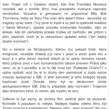
Ivan Trojan roli v Ceskem stoleti, kde hral Frantiska Moravce
nezvladl, ale v tomhle filmu hral prazskeho inzenyra naprosto
verohodne. Vizualne a grimasami mi pripominal Billy Bob
Thorntona, treba ve filmu The man who wasn't there - laconicky az
tragicky vyraz tvare ("my jsme tu trpeli a vy jste si opalovali svalstvo
v Santa Monica"), typicke prazske inzenyrske hovadko, zijici ve
sklepe, kde jim periodicky praska trubka od zachodu, ale pritom v
jeho vlastnich ocich je to vsevedouci spasitel sveta ("jen kdyby
dostal moznost").
Sni o kariere ve Strojexportu, kterou mu pokazil bratr, ktery
emigroval, neustale chlasta (uz rano v praci a vecer jeste vic) a
kouri a v jeho temer ctyriceti letech je to uplne zlomeny clovek,
ktery prijima zivot v tom koncentracnim tabore jmenem Praha jako
neco, co je v poradku a ze to tak musi byt. Podepise Chartu77 v
uplne opilosti, aniz by si to druhy den pamatoval a zcela vazne
zvazuje spolupraci s StB. V jeho kancelari je jeho kolegou byvaly
hastrman Josef Dvorak, ktery byl ve skutecnem zivote
spolupracovnikem StB. Zda to pripadalo jako normalni i Trojanovi
jako dnesnimu herci, to nevim, ale myslim ze ano.
Celkove to byl vazny, az smutny film, parkrat jsem se pousmal.
Komedie k popukani to nebyla. Nejlepsi hlaska celeho filmu byl
Trojan hovorici k instalaterovi: "Nejsem idiot - jsem inzenyr!" No ono