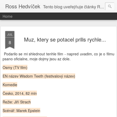
Ross Hedvíček
Tento blog uveřejňuje články Ross Hedvíčka v češtině (pokud budu mit naladu) - s editacni pomoci Ludvika Dedika.
Home
JUL
Muz, ktery se potacel prilis rychle...
8
Podarilo se mi shlednout tenhle film - napred uvadim, co je o filmu
psano oficialne, moje dojmy jsou az dole.
Osmy (TV film)
EN název Wisdom Teeth (festivalový název)
Komedie
Česko, 2014, 82 min
Režie: Jiří Strach
Scénář: Marek Epstein