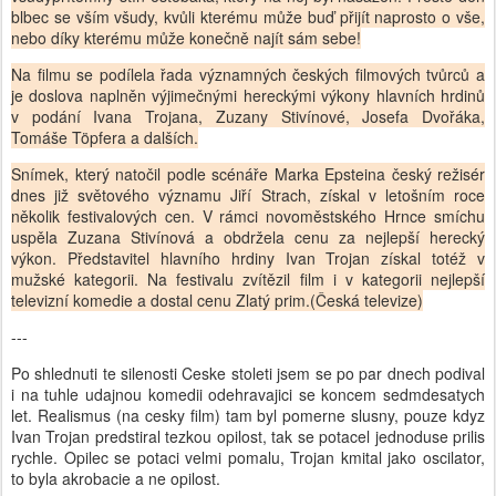
blbec se vším všudy, kvůli kterému může buď přijít naprosto o vše,
nebo díky kterému může konečně najít sám sebe!
Na filmu se podílela řada významných českých filmových tvůrců a
je doslova naplněn výjimečnými hereckými výkony hlavních hrdinů
v podání Ivana Trojana, Zuzany Stivínové, Josefa Dvořáka,
Tomáše Töpfera a dalších.
Snímek, který natočil podle scénáře Marka Epsteina český režisér
dnes již světového významu Jiří Strach, získal v letošním roce
několik festivalových cen. V rámci novoměstského Hrnce smíchu
uspěla Zuzana Stivínová a obdržela cenu za nejlepší herecký
výkon. Představitel hlavního hrdiny Ivan Trojan získal totéž v
mužské kategorii. Na festivalu zvítězil film i v kategorii nejlepší
televizní komedie a dostal cenu Zlatý prim.(Česká televize)
---
Po shlednuti te silenosti Ceske stoleti jsem se po par dnech podival
i na tuhle udajnou komedii odehravajici se koncem sedmdesatych
let. Realismus (na cesky film) tam byl pomerne slusny, pouze kdyz
Ivan Trojan predstiral tezkou opilost, tak se potacel jednoduse prilis
rychle. Opilec se potaci velmi pomalu, Trojan kmital jako oscilator,
to byla akrobacie a ne opilost.