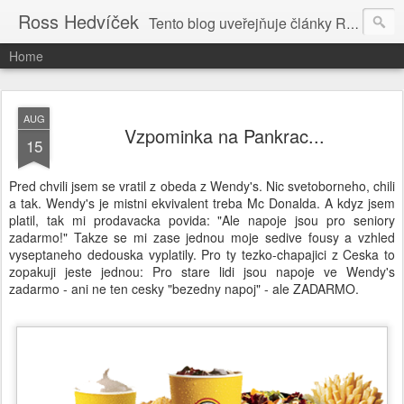
Ross Hedvíček
Tento blog uveřejňuje články Ross Hedvíčka v češtině (pokud budu mit naladu) - s editacni pomoci Ludvika Dedika.
Home
AUG
Vzpominka na Pankrac...
15
Pred chvili jsem se vratil z obeda z Wendy's. Nic svetoborneho, chili
a tak. Wendy's je mistni ekvivalent treba Mc Donalda. A kdyz jsem
platil, tak mi prodavacka povida: "Ale napoje jsou pro seniory
zadarmo!" Takze se mi zase jednou moje sedive fousy a vzhled
vyseptaneho dedouska vyplatily. Pro ty tezko-chapajici z Ceska to
zopakuji jeste jednou: Pro stare lidi jsou napoje ve Wendy's
zadarmo - ani ne ten cesky "bezedny napoj" - ale ZADARMO.