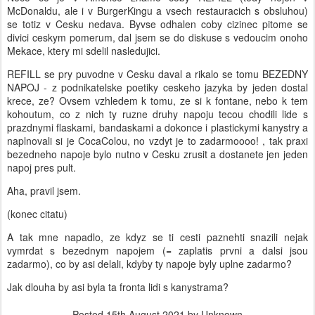
McDonaldu, ale i v BurgerKingu a vsech restauracich s obsluhou)
se totiz v Cesku nedava. Byvse odhalen coby cizinec pitome se
divici ceskym pomerum, dal jsem se do diskuse s vedoucim onoho
Mekace, ktery mi sdelil nasledujici.
REFILL se pry puvodne v Cesku daval a rikalo se tomu BEZEDNY
NAPOJ - z podnikatelske poetiky ceskeho jazyka by jeden dostal
krece, ze? Ovsem vzhledem k tomu, ze si k fontane, nebo k tem
kohoutum, co z nich ty ruzne druhy napoju tecou chodili lide s
prazdnymi flaskami, bandaskami a dokonce i plastickymi kanystry a
naplnovali si je CocaColou, no vzdyt je to zadarmoooo! , tak praxi
bezedneho napoje bylo nutno v Cesku zrusit a dostanete jen jeden
napoj pres pult.
Aha, pravil jsem.
(konec citatu)
A tak mne napadlo, ze kdyz se ti cesti paznehti snazili nejak
vymrdat s bezednym napojem (= zaplatis prvni a dalsi jsou
zadarmo), co by asi delali, kdyby ty napoje byly uplne zadarmo?
Jak dlouha by asi byla ta fronta lidi s kanystrama?
Posted
15th August 2021
by Unknown