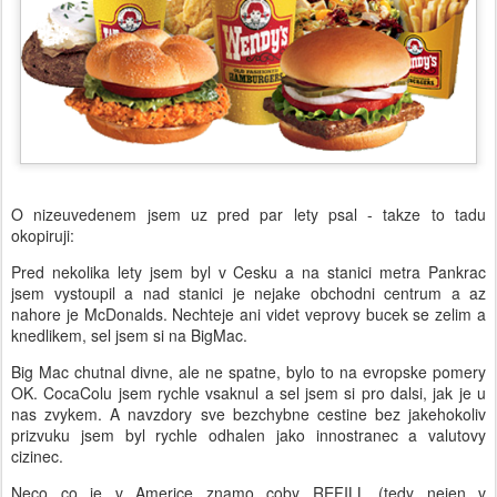
O nizeuvedenem jsem uz pred par lety psal - takze to tadu
okopiruji:
Pred nekolika lety jsem byl v Cesku a na stanici metra Pankrac
jsem vystoupil a nad stanici je nejake obchodni centrum a az
nahore je McDonalds. Nechteje ani videt veprovy bucek se zelim a
knedlikem, sel jsem si na BigMac.
Big Mac chutnal divne, ale ne spatne, bylo to na evropske pomery
OK. CocaColu jsem rychle vsaknul a sel jsem si pro dalsi, jak je u
nas zvykem. A navzdory sve bezchybne cestine bez jakehokoliv
prizvuku jsem byl rychle odhalen jako innostranec a valutovy
cizinec.
Neco co je v Americe znamo coby REFILL (tedy nejen v