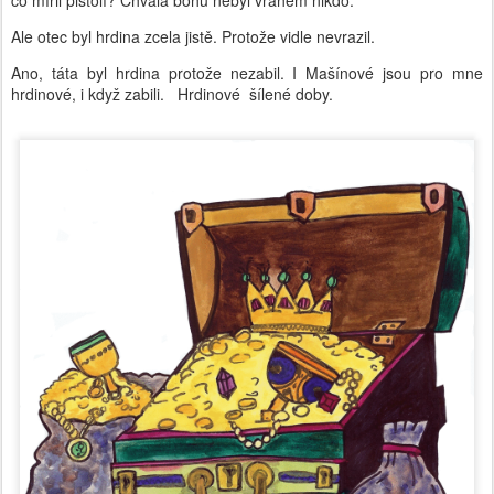
co mířil pistolí? Chvála bohu nebyl vrahem nikdo.
Ale otec byl hrdina zcela jistě. Protože vidle nevrazil.
Ano, táta byl hrdina protože nezabil. I Mašínové jsou pro mne
hrdinové, i když zabili. Hrdinové šílené doby.