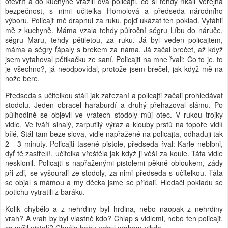
otevřít a do kuchyně vrazili dva policajti, co si tehdy říkali Veřejná
bezpečnost, s nimi učitelka Homolová a předseda národního
výboru. Policajt mě drapnul za ruku, pojď ukázat ten poklad. Vytáhli
mě z kuchyně. Máma vzala tehdy půlroční ségru Líbu do náruče,
ségru Maru, tehdy pětiletou, za ruku. Já byl veden policajtem,
máma a ségry ťápaly s brekem za náma. Já začal brečet, až když
jsem vytahoval pětikačku ze saní. Policajti na mne řvali: Co to je, to
je všechno?, já neodpovídal, protože jsem brečel, jak když mě na
nože bere.
Předseda s učitelkou stáli jak zařezaní a policajti začali prohledávat
stodolu. Jeden obracel haraburdí a druhý přehazoval slámu. Po
půlhodině se objevil ve vratech stodoly můj otec. V rukou trojky
vidle. Ve tváří sinalý, zarputilý výraz a klouby prstů na topoře vidlí
bílé. Stál tam beze slova, vidle napřažené na policajta, odhaduji tak
2 - 3 minuty. Policajti tasené pistole, předseda řval: Karle neblbni,
dyť tě zastřelí!, učitelka vřeštěla jak když ji věší za koule. Táta vidle
nesklonil. Policajti s napřaženými pistolemi pěkně obloukem, zády
při zdi, se vyšourali ze stodoly, za nimi předseda s učitelkou. Táta
se objal s mámou a my děcka jsme se přidali. Hledači pokladu se
potichu vytratili z baráku.
Kolik chybělo a z nehrdiny byl hrdina, nebo naopak z nehrdiny
vrah? A vrah by byl vlastně kdo? Chlap s vidlemi, nebo ten policajt,