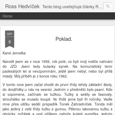
Ross Hedvíček
Tento blog uveřejňuje články Ross Hedvíčka v češtině (pokud budu mit naladu) - s editacni pomoci Ludvika Dedika.
Home
SEP
Poklad.
8
Karel Jemelka
Narodil jsem se v roce 1956, rok poté, co byli moji rodiče nahnáni
do JZD. Jsem tedy kulacky synek. Na komunistický teror
padesátých let si nevzpomínám, ještě jsem nebyl, nebo byl příliš
mladý. Můj příběh je z konce roku 1962.
V tomto roce jsem začal chodit do první třídy tehdy základní školy,
do dvojtřídky u nás na vesnici. Jedním z předmětů bylo psaní. Kdo
si vzpomene, začínalo se tužkou. Tužky a sešity se fasovaly,
strouhátko se muselo koupit. Ve třídě jsme byli tři ročníky. Vedle
mne přes uličku seděl propadlík Tonek Zahradníček. Tonda měl
jako jediný z celé třídy tužku s gumou. Pěknou lakovanou tužku s
obrázky zvířátek a pod plíškem nahoře kulatá gumička, jedním