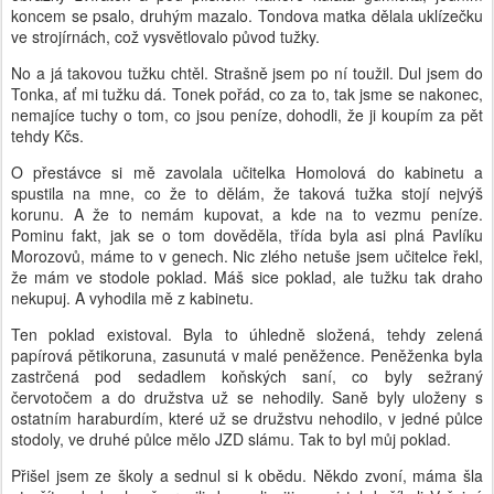
koncem se psalo, druhým mazalo. Tondova matka dělala uklízečku
ve strojírnách, což vysvětlovalo původ tužky.
No a já takovou tužku chtěl. Strašně jsem po ní toužil. Dul jsem do
Tonka, ať mi tužku dá. Tonek pořád, co za to, tak jsme se nakonec,
nemajíce tuchy o tom, co jsou peníze, dohodli, že ji koupím za pět
tehdy Kčs.
O přestávce si mě zavolala učitelka Homolová do kabinetu a
spustila na mne, co že to dělám, že taková tužka stojí nejvýš
korunu. A že to nemám kupovat, a kde na to vezmu peníze.
Pominu fakt, jak se o tom dověděla, třída byla asi plná Pavlíku
Morozovů, máme to v genech. Nic zlého netuše jsem učitelce řekl,
že mám ve stodole poklad. Máš sice poklad, ale tužku tak draho
nekupuj. A vyhodila mě z kabinetu.
Ten poklad existoval. Byla to úhledně složená, tehdy zelená
papírová pětikoruna, zasunutá v malé peněžence. Peněženka byla
zastrčená pod sedadlem koňských saní, co byly sežraný
červotočem a do družstva už se nehodily. Saně byly uloženy s
ostatním haraburdím, které už se družstvu nehodilo, v jedné půlce
stodoly, ve druhé půlce mělo JZD slámu. Tak to byl můj poklad.
Přišel jsem ze školy a sednul si k obědu. Někdo zvoní, máma šla