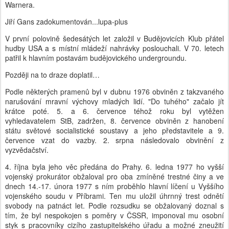
Warnera.
Jiří Gans zadokumentován...lupa-plus
V první polovině šedesátých let založil v Budějovicích Klub přátel
hudby USA a s místní mládeží nahrávky poslouchali. V 70. letech
patřil k hlavním postavám budějovického undergroundu.
Později na to draze doplatil…
Podle některých pramenů byl v dubnu 1976 obviněn z takzvaného
narušování mravní výchovy mladých lidí. "Do tuhého" začalo jít
krátce poté. 5. a 6. července téhož roku byl vytěžen
vyhledavatelem StB, zadržen, 8. července obviněn z hanobení
státu světové socialistické soustavy a jeho představitele a 9.
července vzat do vazby. 2. srpna následovalo obvinění z
vyzvědačství.
4. října byla jeho věc předána do Prahy. 6. ledna 1977 ho vyšší
vojenský prokurátor obžaloval pro oba zmíněné trestné činy a ve
dnech 14.-17. února 1977 s ním proběhlo hlavní líčení u Vyššího
vojenského soudu v Příbrami. Ten mu uložil úhrnný trest odnětí
svobody na patnáct let. Podle rozsudku se obžalovaný doznal s
tím, že byl nespokojen s poměry v ČSSR, imponoval mu osobní
styk s pracovníky cizího zastupitelského úřadu a možné zneužití