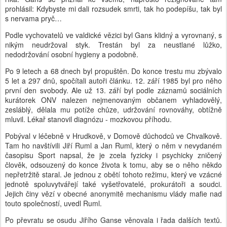
prohlásil: Kdybyste mi dali rozsudek smrti, tak ho podepíšu, tak byl
s nervama pryč…
Podle vychovatelů ve valdické vězici byl Gans klidný a vyrovnaný, s
nikým neudržoval styk. Trestán byl za neustlané lůžko,
nedodržování osobní hygieny a podobně.
Po 9 letech a 68 dnech byl propuštěn. Do konce trestu mu zbývalo
5 let a 297 dnů, spočítali autoři článku. 12. září 1985 byl pro něho
první den svobody. Ale už 13. září byl podle záznamů sociálních
kurátorek ONV nalezen nejmenovaným občanem vyhladovělý,
zesláblý, dělala mu potíže chůze, udržování rovnováhy, obtížně
mluvil. Lékař stanovil diagnózu - mozkovou příhodu.
Pobýval v léčebně v Hrudkově, v Domově důchodců ve Chvalkově.
Tam ho navštívili Jiří Ruml a Jan Ruml, který o něm v nevydaném
časopisu Sport napsal, že je zcela fyzicky i psychicky zničený
člověk, odsouzený do konce života k tomu, aby se o něho někdo
nepřetržitě staral. Je jednou z obětí tohoto režimu, který ve vzácné
jednotě spoluvytvářejí také vyšetřovatelé, prokurátoři a soudci.
Jejich činy vězí v obecné anonymitě mechanismu vlády mafie nad
touto společností, uvedl Ruml.
Po převratu se osudu Jiřího Ganse věnovala i řada dalších textů.