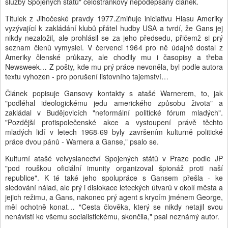
služby Spojených států" celostránkový nepodepsaný článek.
Titulek z Jihočeské pravdy 1977.Zmiňuje iniciativu Hlasu Ameriky
vyzývající k zakládání klubů přátel hudby USA a tvrdí, že Gans jej
nikdy nezaložil, ale prohlásil se za jeho předsedu, přičemž si prý
seznam členů vymyslel. V červenci 1964 pro ně údajně dostal z
Ameriky členské průkazy, ale chodily mu i časopisy a třeba
Newsweek… Z pošty, kde mu prý práce nevoněla, byl podle autora
textu vyhozen - pro porušení listovního tajemství…
Článek popisuje Gansovy kontakty s atašé Warnerem, to, jak
"podléhal ideologickému jedu amerického způsobu života" a
zakládal v Budějovicích "neformální politické fórum mladých".
"Pozdější protispolečenské akce a vystoupení právě těchto
mladých lidí v letech 1968-69 byly završením kulturně politické
práce dvou pánů - Warnera a Ganse," psalo se.
Kulturní atašé velvyslanectví Spojených států v Praze podle JP
"pod rouškou oficiální imunity organizoval špionáž proti naší
republice". K té také jeho spolupráce s Gansem přešla - ke
sledování nálad, ale prý i dislokace leteckých útvarů v okolí města a
jejich režimu, a Gans, nakonec prý agent s krycím jménem George,
měl ochotně konat… "Cesta člověka, který se nikdy netajil svou
nenávistí ke všemu socialistickému, skončila," psal neznámý autor.