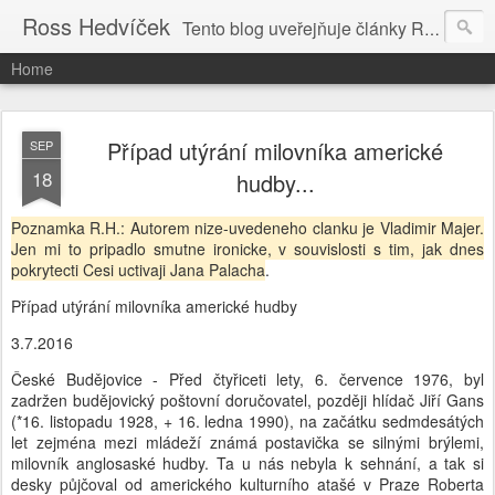
Ross Hedvíček
Tento blog uveřejňuje články Ross Hedvíčka v češtině (pokud budu mit naladu) - s editacni pomoci Ludvika Dedika.
Home
Případ utýrání milovníka americké
SEP
18
hudby...
Poznamka R.H.: Autorem nize-uvedeneho clanku je Vladimir Majer.
Jen mi to pripadlo smutne ironicke, v souvislosti s tim, jak dnes
pokrytecti Cesi uctivaji Jana Palacha
.
Případ utýrání milovníka americké hudby
3.7.2016
České Budějovice - Před čtyřiceti lety, 6. července 1976, byl
zadržen budějovický poštovní doručovatel, později hlídač Jiří Gans
(*16. listopadu 1928, + 16. ledna 1990), na začátku sedmdesátých
let zejména mezi mládeží známá postavička se silnými brýlemi,
milovník anglosaské hudby. Ta u nás nebyla k sehnání, a tak si
desky půjčoval od amerického kulturního atašé v Praze Roberta