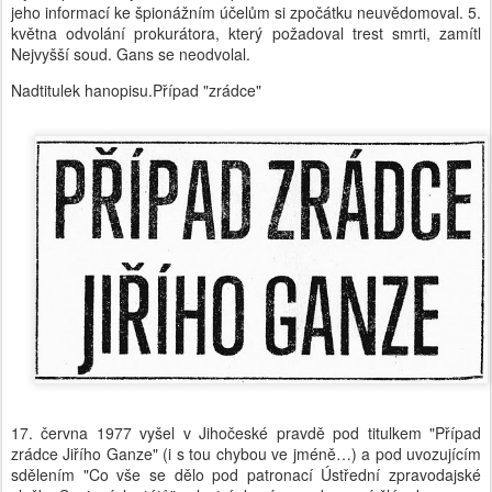
jeho informací ke špionážním účelům si zpočátku neuvědomoval. 5.
května odvolání prokurátora, který požadoval trest smrti, zamítl
Nejvyšší soud. Gans se neodvolal.
Nadtitulek hanopisu.Případ "zrádce"
17. června 1977 vyšel v Jihočeské pravdě pod titulkem "Případ
zrádce Jiřího Ganze" (i s tou chybou ve jméně…) a pod uvozujícím
sdělením "Co vše se dělo pod patronací Ústřední zpravodajské