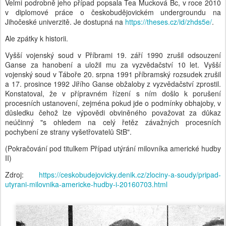
Velmi podrobně jeho případ popsala Tea Mucková Bc, v roce 2010
v diplomové práce o českobudějovickém undergroundu na
Jihočeské univerzitě. Je dostupná na
https://theses.cz/id/zhds5e/
.
Ale zpátky k historii.
Vyšší vojenský soud v Příbrami 19. září 1990 zrušil odsouzení
Ganse za hanobení a uložil mu za vyzvědačství 10 let. Vyšší
vojenský soud v Táboře 20. srpna 1991 příbramský rozsudek zrušil
a 17. prosince 1992 Jiřího Ganse obžaloby z vyzvědačství zprostil.
Konstatoval, že v přípravném řízení s ním došlo k porušení
procesních ustanovení, zejména pokud jde o podmínky obhajoby, v
důsledku čehož lze výpovědi obviněného považovat za důkaz
neúčinný "s ohledem na celý řetěz závažných procesních
pochybení ze strany vyšetřovatelů StB".
(Pokračování pod titulkem Případ utýrání milovníka americké hudby
II)
Zdroj:
https://ceskobudejovicky.denik.cz/zlociny-a-soudy/pripad-
utyrani-milovnika-americke-hudby-i-20160703.html