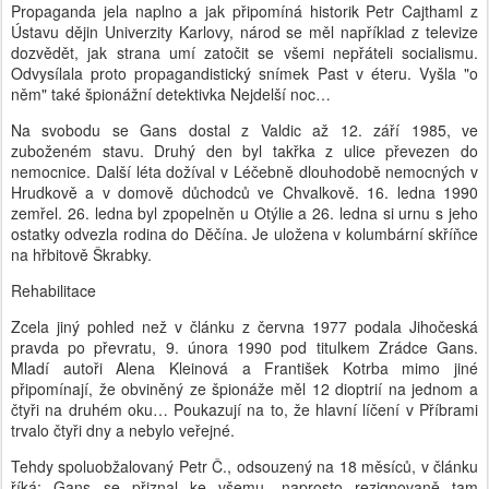
Propaganda jela naplno a jak připomíná historik Petr Cajthaml z
Ústavu dějin Univerzity Karlovy, národ se měl například z televize
dozvědět, jak strana umí zatočit se všemi nepřáteli socialismu.
Odvysílala proto propagandistický snímek Past v éteru. Vyšla "o
něm" také špionážní detektivka Nejdelší noc…
Na svobodu se Gans dostal z Valdic až 12. září 1985, ve
zuboženém stavu. Druhý den byl takřka z ulice převezen do
nemocnice. Další léta dožíval v Léčebně dlouhodobě nemocných v
Hrudkově a v domově důchodců ve Chvalkově. 16. ledna 1990
zemřel. 26. ledna byl zpopelněn u Otýlie a 26. ledna si urnu s jeho
ostatky odvezla rodina do Děčína. Je uložena v kolumbární skříňce
na hřbitově Škrabky.
Rehabilitace
Zcela jiný pohled než v článku z června 1977 podala Jihočeská
pravda po převratu, 9. února 1990 pod titulkem Zrádce Gans.
Mladí autoři Alena Kleinová a František Kotrba mimo jiné
připomínají, že obviněný ze špionáže měl 12 dioptrií na jednom a
čtyři na druhém oku… Poukazují na to, že hlavní líčení v Příbrami
trvalo čtyři dny a nebylo veřejné.
Tehdy spoluobžalovaný Petr Č., odsouzený na 18 měsíců, v článku
říká: Gans se přiznal ke všemu, naprosto rezignovaně tam