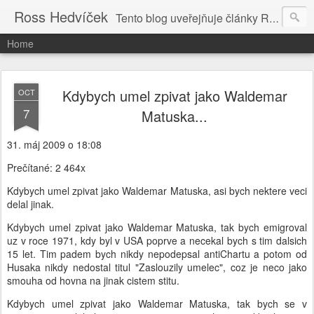
Ross Hedvíček
Tento blog uveřejňuje články Ross Hedvíčka v češtině (pokud budu mit naladu) - s editacni pomoci Ludvika Dedika.
Home
Kdybych umel zpivat jako Waldemar
OCT
7
Matuska...
31. máj 2009 o 18:08
Prečítané: 2 464x
Kdybych umel zpivat jako Waldemar Matuska, asi bych nektere veci
delal jinak.
Kdybych umel zpivat jako Waldemar Matuska, tak bych emigroval
uz v roce 1971, kdy byl v USA poprve a necekal bych s tim dalsich
15 let. Tim padem bych nikdy nepodepsal antiChartu a potom od
Husaka nikdy nedostal titul "Zaslouzily umelec", coz je neco jako
smouha od hovna na jinak cistem stitu.
Kdybych umel zpivat jako Waldemar Matuska, tak bych se v