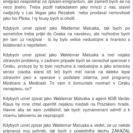
emigraci nespolehal na zpivani emigrantum, ale zameril bych se na
neco jineho. Treba jezdil nakladakem jako mnozi z nas, stavel
nadjezdy v Las Vegas jako Rezabek nebo prodaval nemovitosti
jako Ivo Plicka. I ty fousy bych si oholil.
Kdybych umel zpivat jako Waldemar Matuska, tak bych po
sametofce treba prijel do Ceska na navstevu, ale rozhodne bych
jim tam uz nezpival - to by bylo velice nedustojne a hranicici s
kolaboraci s nepritelem.
Kdybych umel zpivat jako Waldemar Matuska a mel nejake
zdravotni problemy, v zadnem pripade bych se nenechal operovat v
Cesku, protoze by to bylo nechutne a nedustojne a jako americky
senior (osoba starsi 65 let) bych mel narok na daleko lepsi
zdravotni peci a operace v podstate zdarma, pod programy
Medicare a Medicaid. To vam ti komuniste novinari v Cesku
nenapisou, co?
Kdybych umel zpivat jako Waldemar Matuska a agent KGB Vaclav
Klaus by mne chtel opentlit nejakou medaili na Prazskem hrade,
hlavne aby se sam zviditelnil, tak bych vyznamenani odmitl a k
nicemu takovemu se nepropujcil.
Kdybych umel zpivat jako Waldemar Matuska a vedel, ze uz nekde
pripravuji muj pohreb, tak bych z posledniho dechu ZAKAZAL