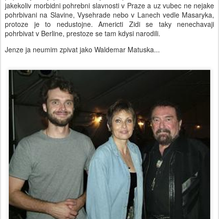
jakekoliv morbidni pohrebni slavnosti v Praze a uz vubec ne nejake
pohrbivani na Slavine, Vysehrade nebo v Lanech vedle Masaryka,
protoze je to nedustojne. Americti Zidi se taky nenechavaji
pohrbivat v Berline, prestoze se tam kdysi narodili.
Jenze ja neumim zpivat jako Waldemar Matuska...