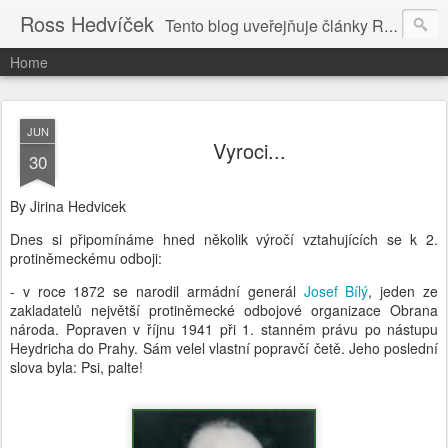
Ross Hedvíček
Tento blog uveřejňuje články Ross Hedvíčka v češtině (pokud budu mit naladu) - s editacni pomoci Ludvika Dedika.
Home
JUN
Vyroci...
30
By Jirina Hedvicek
Dnes si připomínáme hned několik výročí vztahujících se k 2.
protiněmeckému odboji:
- v roce 1872 se narodil armádní generál
Josef Bílý
, jeden ze
zakladatelů největší protiněmecké odbojové organizace Obrana
národa. Popraven v říjnu 1941 při 1. stanném právu po nástupu
Heydricha do Prahy. Sám velel vlastní popravčí četě. Jeho poslední
slova byla: Psi, palte!