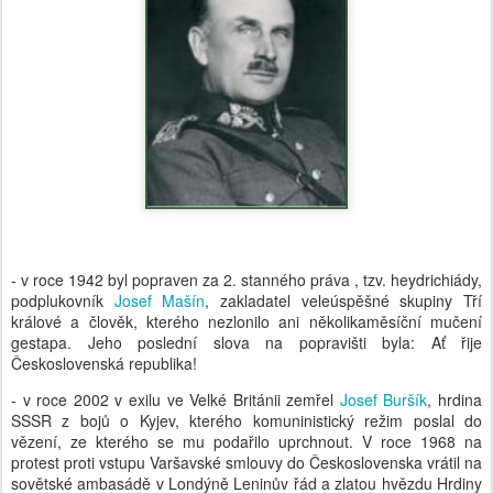
- v roce 1942 byl popraven za 2. stanného práva , tzv. heydrichiády,
podplukovník
Josef Mašín
, zakladatel veleúspěšné skupiny Tří
králové a člověk, kterého nezlonilo ani několikaměsíční mučení
gestapa. Jeho poslední slova na popravišti byla: Ať řije
Československá republika!
- v roce 2002 v exilu ve Velké Británii zemřel
Josef Buršík
, hrdina
SSSR z bojů o Kyjev, kterého komuninistický režim poslal do
vězení, ze kterého se mu podařilo uprchnout. V roce 1968 na
protest proti vstupu Varšavské smlouvy do Československa vrátil na
sovětské ambasádě v Londýně Leninův řád a zlatou hvězdu Hrdiny