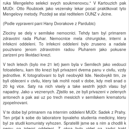
ruka Mengeleho selekci svych soukmenovcu." V Kartouzich pak
MUDr. Otto Roubicek jako vezensky lekar pocal praktikovat tyto
Mengelovy metody. Pozdeji se stal reditelem OUNZ v Jicine.
(Podle vypraveni pani Hany Dvorakove z Pardubic)
Zlociny se dely v semilske nemocnici. Tehdy tam byl primarem
zdravotni rada Pluhar. Nemocnice mela chirurgicke, interni a
infekcni oddeleni. To infekcni oddeleni bylo zruseno a nadale
pouzivano jenom zdravotnim radou Pluharem jako pokusne
zarizeni pro likvidaci knezi.
V tech letech (bylo me 21 let) jsem byla v Semilech jako vedouci
fotoatelieru, kam tito knezi byli privazeni dvema panu v civilu, vzdy
jednotlive. K fotografovani to byli neobvykli lide. Neobvykli tim, ze
byli obleceni v civilu, ktery tak mohli nosit v dobe, kdy meli snad o
20 kg vice. Saty na nich visely a take sestrih jejich vlasu byl
napadny. Jako u veznenych. Zjistilo se, ze byli privazeni v zelenych
antonech a pak asi uz po trech mesicich v semilskem krematoriu
zpopelnovani.
V te dobe byl primarem na internim oddeleni MUDr. Sadek z Prahy.
Ten prijal k sobe do laboratore byvaleho studenta mediciny, ktery
byl ze studii komunisty vyhozen. Spratelili jsme se s nim a chodili k
nemu na interni oddeleni. Z okna bylo videt na zadni trakt