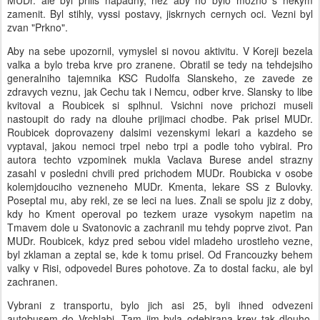
MUDr. ale byl prilis napadny, nez aby ho bylo mozno s nekym
zamenit. Byl stihly, vyssi postavy, jiskrnych cernych oci. Vezni byl
zvan "Prkno".
Aby na sebe upozornil, vymyslel si novou aktivitu. V Koreji bezela
valka a bylo treba krve pro zranene. Obratil se tedy na tehdejsiho
generalniho tajemnika KSC Rudolfa Slanskeho, ze zavede ze
zdravych veznu, jak Cechu tak i Nemcu, odber krve. Slansky to libe
kvitoval a Roubicek si splhnul. Vsichni nove prichozi museli
nastoupit do rady na dlouhe prijimaci chodbe. Pak prisel MUDr.
Roubicek doprovazeny dalsimi vezenskymi lekari a kazdeho se
vyptaval, jakou nemoci trpel nebo trpi a podle toho vybiral. Pro
autora techto vzpominek mukla Vaclava Burese andel strazny
zasahl v posledni chvili pred prichodem MUDr. Roubicka v osobe
kolemjdouciho vezneneho MUDr. Kmenta, lekare SS z Bulovky.
Poseptal mu, aby rekl, ze se leci na lues. Znali se spolu jiz z doby,
kdy ho Kment operoval po tezkem uraze vysokym napetim na
Tmavem dole u Svatonovic a zachranil mu tehdy poprve zivot. Pan
MUDr. Roubicek, kdyz pred sebou videl mladeho urostleho vezne,
byl zklaman a zeptal se, kde k tomu prisel. Od Francouzky behem
valky v Risi, odpovedel Bures pohotove. Za to dostal facku, ale byl
zachranen.
Vybrani z transportu, bylo jich asi 25, byli ihned odvezeni
autobusem do Vrchlabi. Tam jim byla odebirana krev tak dlouho,