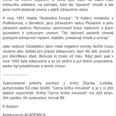
infekcniho oddeleni, na zahradu, kam tito "pacienti" chodili a tak
jsme mohli sledovat zmeny v jejich zdravotnim stavu.
V roce 1951 hlasila "Svobodna Evropa": "V malem mestecku v
Podkrkonosi, v Semilech, jsou zdravotnim radou Pluharem a jeho
zdravotni sestrou Remzovou usmrcovani knezi injekcemi a jinym
zpusobem k pokusnym ucelum. Tito takzvani pacienti ztraceji
postupne schopnost mysleni, stabilitu, prestavaji chodit a umiraji."
Jako vedouci fotoatelieru jsem mela negativni snimky techto muzu
ulozene jako doklad pro pripad dokazovani, kam tito lide zmizeli a
pro identifikaci obeti. Bohuzel to trvalo 42 roku. Kdyz jsem pak v
roce 1952 byla odsouzena a az po sedmi a pul letech propustena,
atelier byl prestehovan a archiv znicen.
--------------------
Vyseuvedene pribehy pochazi z knihy Zbynka Ludvika,
jachymovske KZ-cislo 02480 "Cerna kniha minulosti" a je v ni 292
dalsich vzpominek. Kniha "Cerna kniha minulosti" ma 429 stran,
294 zazitku, 60 vyobrazeni, format B5
K dostani:
Knihkupectvi ACADEMICA