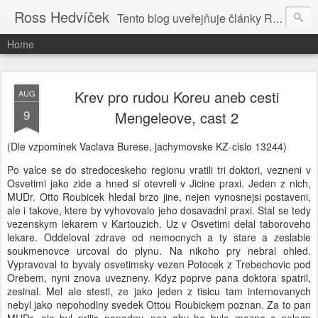
Ross Hedvíček
Tento blog uveřejňuje články Ross Hedvíčka v češtině (pokud budu mit naladu) - s editacni pomoci Ludvika Dedika.
Home
Krev pro rudou Koreu aneb cesti
AUG
9
Mengeleove, cast 2
(Dle vzpominek Vaclava Burese, jachymovske KZ-cislo 13244)
Po valce se do stredoceskeho regionu vratili tri doktori, vezneni v
Osvetimi jako zide a hned si otevreli v Jicine praxi. Jeden z nich,
MUDr. Otto Roubicek hledal brzo jine, nejen vynosnejsi postaveni,
ale i takove, ktere by vyhovovalo jeho dosavadni praxi. Stal se tedy
vezenskym lekarem v Kartouzich. Uz v Osvetimi delal taboroveho
lekare. Oddeloval zdrave od nemocnych a ty stare a zeslable
soukmenovce urcoval do plynu. Na nikoho pry nebral ohled.
Vypravoval to byvaly osvetimsky vezen Potocek z Trebechovic pod
Orebem, nyni znova uvezneny. Kdyz poprve pana doktora spatril,
zesinal. Mel ale stesti, ze jako jeden z tisicu tam internovanych
nebyl jako nepohodlny svedek Ottou Roubickem poznan. Za to pan