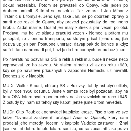
dokud nezeslabli. Potom se prevazeli do Opavy, kde jeden po
druhem umirali. S lidmi se nesetrilo. Tak zemrel i Jan Minar z
Trstenic u Litomysle. Jeho syn, take Jan, se po obdrzeni zpravy o
smrti otce rozjel do Opavy, aby prevezl pozustatky do rodinneho
hrobu. Zadal marne. Dostal jen maly kufirek s par vecmi po otci.
Predaval mu ho ve skladu pracujici vezen - Nemec a pritom mu
poseptal, ze z onoho transportu, se kterym prisel i jeho otec, jich
doziva uz jen par. Postupne umirajici davaji pak do lednice a kdyz
se jich tam nahromadi pet, hazi je do hromadnych hrobu bez jmen.
Po navratu ho pozvali na StB a rekli a rekli mu, bude-li nekde neco
vypravovat, ze ho zavrou. Ve stalem strachu zil az do roku 1980,
kdy se po navsteve pribuznych v zapadnim Nemecku uz nevratil.
Dodnes zije v Nagoldu.
MUDr. Walter Kment, chirurg SS z Bulovky, tehdy asi ctyricetilety,
byl v roce 1950 odsunut. Jeste v temze roce byl pozadan, aby na
foru OSN informoval o pomerech v nasich veznicich po roce 1945.
Z ostudy byl nam uz tehdy sity kabat, jenze jsme o tom nevedeli.
MUDr. Otto Roubicek nenavidel katolicke kneze. Pise o tom ve sve
knize "Dvanact zastaveni" arciopat Anastaz Opasek, ktery sam
prodelal jeho metody "leceni", v kapitole Valdicke zastaveni: "Znal
jsem velmi dobre tohoto lekare-sadistu, co se zucastnil jako prava