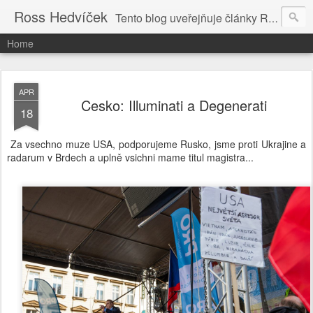
Ross Hedvíček
Tento blog uveřejňuje články Ross Hedvíčka v češtině (pokud budu mit naladu) - s editacni pomoci Ludvika Dedika.
Home
APR
Cesko: Illuminati a Degenerati
18
Za vsechno muze USA, podporujeme Rusko, jsme proti Ukrajine a
radarum v Brdech a uplně vsichni mame titul magistra...