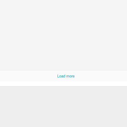
Posted
2nd July
by
Luis
0
Add a comment
Load more