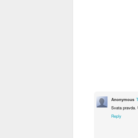
Co se to děje v Čínĕ ?
WTF ??? ( Aliexpress ale pořád funguje )
Měl pravdu
1
Velmi povedený článek
Vždyť to jde vyřešit jednoduše
2
Máme to před očima a nechápeme
Chceš se učit čínsky ?
1
Anonymous
Svata pravda. U
Diagnoza : sebevražda policajtem
Reply
https://hlidacipes.org/ales-rozehnal-ruska-spolecnost-je-zaostala-predevsim-civilizacne/
That is why...