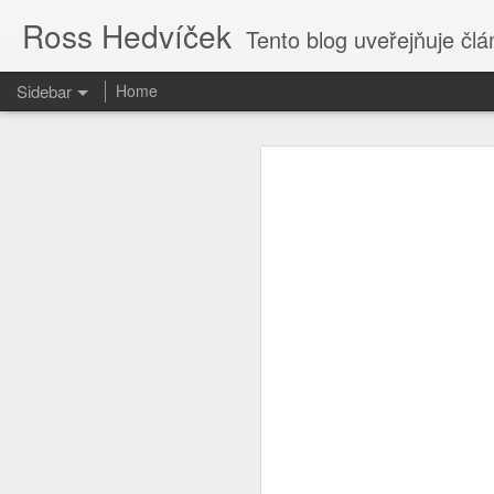
Ross Hedvíček
Tento blog uveřejňuje články
Sidebar
Home
Valentina Těreškova
Proč kvičí Česká Televize ......?
Valentina Těreškova nastoupila do
cely předběžného zadržení si přisvo
O tvůrcích a parazitech
Jakmile kápo přišla z polední pr
holub v české kultuře harasmentu ) 
Tak je to potvrzeno
bezvědomí stolkem přes palici 
vytrénovaného kosmonauta , kterému
když pilotofala Vostok 6.
Cs-magazin.com deaktivován
1
Podle mého názoru Valentina Tereš
The uncertain future
1
generálmajorem ve výslužbě, což sp
od kolébky - tak to nasere, proto
dokonce válku proti Ukrajině vyhraje
Jen fotky.
Ty vole, to se dneska ve světě děj
Nastavte si captions
2