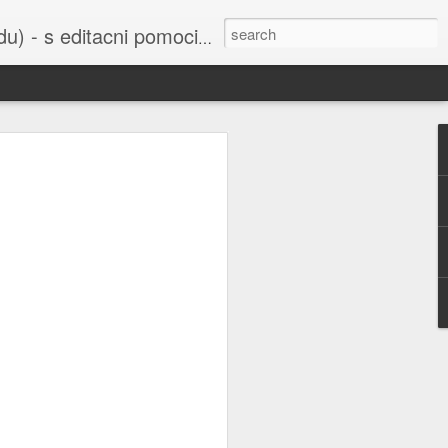
cni pomoci Ludvika Dedika.
 uvedena do
bažant nebo
í sejmula do
ho Svazu a
orbitu Země,
šak je také
u všichni už
 Ruska nebo